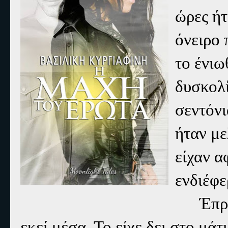
ώρες ήτ
όνειρο 
το ένιω
δυσκολί
σεντόνι
ήταν με
είχαν α
ενδιέφε
Έπρ
εκεί μέσα. Το είχε δει στο μάτ