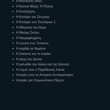
Επικίνδυνες σκιές
Η Αιώνια Μάχη: Η Πτώση
Η Αναζήτηση
Η Κατάρα του Σένγκαο
Η Κατάρα των Τεσσάρων 1
Η Μάγισσα του Αέρα
Η Μαύρη Σκόνη
Η Νεκροφιλημένη
Η γνώση των Ξωτικών
Η καρδιά σε θυμάται
Η λύκαινα και το κοράκι
Η μάχη του έρωτα
Η μελωδία του λύκου και της λέαινας
Η νύχτα που ο Παράδεισος έπεσε
Ιστορίες απο τις Αστρικές Αυτοκρατορίες
Ιστορίες για Χειμωνιάτικες Νύχτες