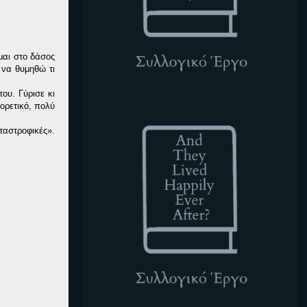
μαι στο δάσος
 να θυμηθώ τι
ου. Γύρισε κι
ATLHEA
ορετικό, πολύ
αταστροφικές».