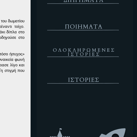
Ποιήματα
 του δωματίου
ναντι τοίχο.
άκι δίπλα στο
οδηγούσε στο
Ολοκληρωμένες Ιστορίες
 τόσο ήσυχος»
υναικεία φωνή
ιασε λίγο και
Ιστορίες
Τη στιγμή που
Κενό