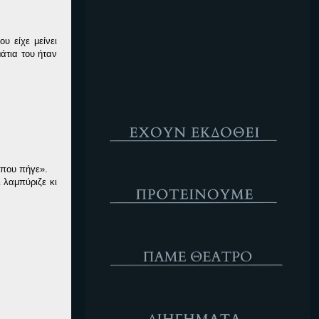
Κενό
υ είχε μείνει
άτια του ήταν
Έχουν Εκδοθεί
ι που πήγε».
Προτέινουμε
ι λαμπύριζε κι
ΘΕΑΤΡΟ
Διηγήματα