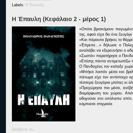
Labels:
Η Έπαυλη
Η Έπαυλη (Κεφάλαιο 2 - μέρος 1)
«Οπότε βρισκόμουν παγωμένος
της, αφού είχα δει ένα ζευγάρι
«Και πάραυτα βρήκες το θάρρο
«Έπρεπε…» δήλωσε ο Πολεμισ
αναλάβει να εξερευνήσει ο αδε
«Σωστά» παρατήρησε ο Πανδο
«Επίσης πάντα αντιμετωπίζω τ
Ο Πανδοχέας τον κοίταξε χωρίς
«Μπήκα λοιπόν μέσα και βρέθ
πάτωμα είχε τον αντίστοιχο α
τέσσερα ζευγάρια μπότες κι άλ
«Προχώρησα πιο μέσα, ανέβηκ
διαμόρφωση του χώρου. Απέν
οδηγούσε στο υπόλοιπο σπίτι.
κόμπιασε στιγμιαία.
Διαβάστε το...