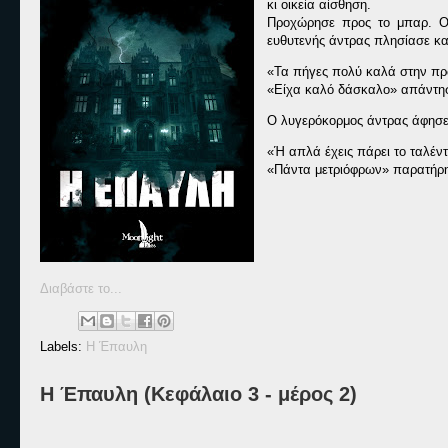
κι οικεία αίσθηση.
Προχώρησε προς το μπαρ. Ο 
ευθυτενής άντρας πλησίασε κ
«Τα πήγες πολύ καλά στην πρ
«Είχα καλό δάσκαλο» απάντη
Ο λυγερόκορμος άντρας άφησε τ
«Ή απλά έχεις πάρει το ταλέντ
«Πάντα μετριόφρων» παρατήρ
Διαβάστε το...
Labels:
Η Έπαυλη
Η Έπαυλη (Κεφάλαιο 3 - μέρος 2)