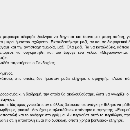
ικρότερο αδερφό» ξεκίνησε να διηγείται και
έκανε μια μικρή παύση, γι
πό μικροί ήμασταν αχώριστοι. Εκπαιδευτήκαμε μαζί, αν και σε διαφορετικά
γαμε και την αντίστοιχη τιμωρία, μαζί. Όλα μαζί. Για να καταλάβεις, κάποια
μπόρεσε να συγκρατηθεί και του ξέφυγε ένα γέλιο. «Μεγαλώνοντας
αζί».
ηλαδή» παρατήρησε ο Πανδοχέας.
ρημένος.
άποιες στις οποίες δεν ήμασταν μαζί» εξήγησε ο αφηγητής. «Αλλά πά
.
οορισμός κι η διαδρομή, την οποία θα ακολουθούσαμε, ώστε να γνωρίζει ο
 εξήγησε.
ου. «Πώς όμως γνωρίζατε αν ο άλλος βρίσκεται σε ανάγκη;» θέλησε να μάθε
ωρίζουμε, φυσικά. Δεν έχουμε τηλεπάθεια» απάντησε ο αφηγητής. «Εκτιμο
 αποστολή και το ανέφερε στο γράμμα. Αν περνούσε αυτό το περιθώριο, πρ
ήμαινε ότι η αποστολή είναι πιο δύσκολη, οπότε χρήζει βοηθείας» εξήγησε.