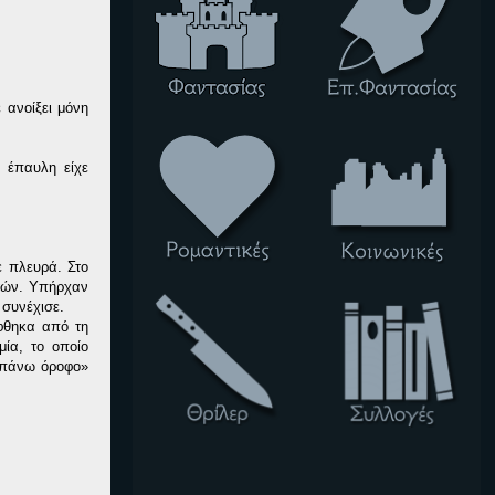
 ανοίξει μόνη
 έπαυλη είχε
ε πλευρά. Στο
ωτών. Υπήρχαν
 συνέχισε.
φθηκα από τη
ία, το οποίο
 επάνω όροφο»