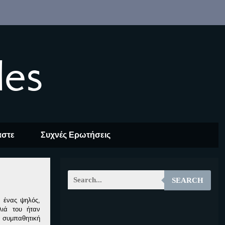
les
αστε
Συχνές Ερωτήσεις
SEARCH
, ένας ψηλός,
λιά του ήταν
EOALT
α συμπαθητική