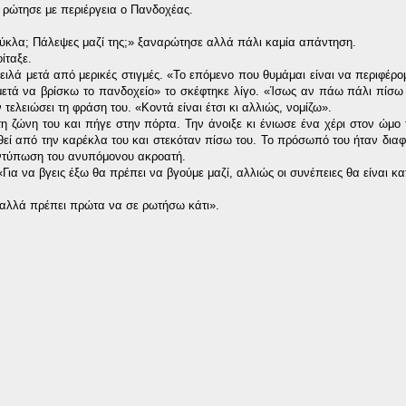
» ρώτησε με περιέργεια ο Πανδοχέας.
κούκλα; Πάλεψες μαζί της;» ξαναρώτησε αλλά πάλι καμία απάντηση.
ίταξε.
ειλά μετά από μερικές στιγμές. «Το επόμενο που θυμάμαι είναι να περιφέρο
μετά να βρίσκω το πανδοχείο» το σκέφτηκε λίγο. «Ίσως αν πάω πάλι πίσω
τελειώσει τη φράση του. «Κοντά είναι έτσι κι αλλιώς, νομίζω».
τη ζώνη του και πήγε στην πόρτα. Την άνοιξε κι ένιωσε ένα χέρι στον ώμο τ
θεί από την καρέκλα του και στεκόταν πίσω του. Το πρόσωπό του ήταν διαφ
 εντύπωση του ανυπόμονου ακροατή.
Για να βγεις έξω θα πρέπει να βγούμε μαζί, αλλιώς οι συνέπειες θα είναι κ
 αλλά πρέπει πρώτα να σε ρωτήσω κάτι».