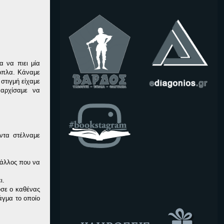
α να πιει μία
 όπλα. Κάναμε
 στιγμή είχαμε
 αρχίσαμε να
ντα στέλναμε
 άλλος που να
ι.
ύσε ο καθένας
άγμα το οποίο