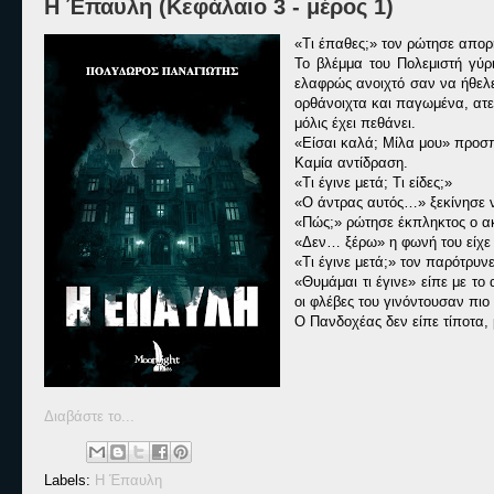
Η Έπαυλη (Κεφάλαιο 3 - μέρος 1)
«Τι έπαθες;» τον ρώτησε απορ
Το βλέμμα του Πολεμιστή γύρι
ελαφρώς ανοιχτό σαν να ήθελε 
ορθάνοιχτα και παγωμένα, ατε
μόλις έχει πεθάνει.
«Είσαι καλά; Μίλα μου» προσπ
Καμία αντίδραση.
«Τι έγινε μετά; Τι είδες;»
«Ο άντρας αυτός…» ξεκίνησε ν
«Πώς;» ρώτησε έκπληκτος ο ακρ
«Δεν… ξέρω» η φωνή του είχε 
«Τι έγινε μετά;» τον παρότρυν
«Θυμάμαι τι έγινε» είπε με το
οι φλέβες του γινόντουσαν πιο
Ο Πανδοχέας δεν είπε τίποτα, 
Διαβάστε το...
Labels:
Η Έπαυλη