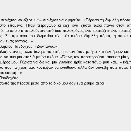
συνέχισα να εξερευνώ» συνέχισε να αφηγείται. «Πέρασα τη δίφυλλη πόρτα
το επόμενο. Ήταν τετράγωνο κι είχε ένα χτιστό τζάκι πάνω στον απέ
ό, το οποίο αποτελούνταν από δύο πολυθρόνες, ένα τραπέζι κι ένα τραπεζ
ς. Στ’ αριστερά του δωματίου είχε μία ακόμα δίφυλλη πόρτα, η οποία 
ταν ένας άντρας…»
έκπληκτος Πανδοχέας. «Ζωντανός;»
λοζώντανος, αλλά δεν με παρατήρησε καν όταν μπήκα και δεν ήμουν και
ια να πιει μια σταλιά μπίρα ακόμα. «Όπως τον παρατηρούσα, άκουσα μία γ
 μέρος μου. Γύρισα να δω και μια γυναίκα ήρθε καταπάνω μου και…» κόμπ
λύ που τα χείλη μας κόντεψαν να ενωθούν, αλλά δεν συνέβη ποτέ αυτό. 
ε σε επαφή…»
 Πανδοχέας.
όσωπό της πέρασε μέσα από το δικό μου σαν ένα ρεύμα αέρα»