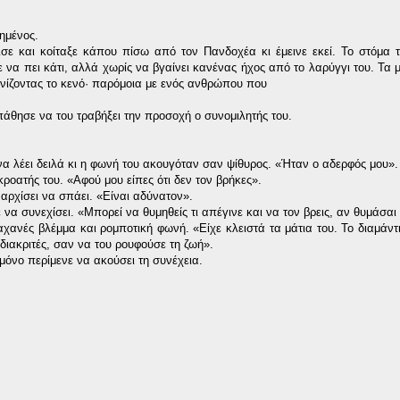
ημένος.
σε και κοίταξε κάπου πίσω από τον Πανδοχέα κι έμεινε εκεί. Το στόμα το
να πει κάτι, αλλά χωρίς να βγαίνει κανένας ήχος από το λαρύγγι του. Τα μ
νίζοντας το κενό· παρόμοια με ενός ανθρώπου που
άθησε να του τραβήξει την προσοχή ο συνομιλητής του.
α λέει δειλά κι η φωνή του ακουγόταν σαν ψίθυρος. «Ήταν ο αδερφός μου».
οατής του. «Αφού μου είπες ότι δεν τον βρήκες».
αρχίσει να σπάει. «Είναι αδύνατον».
ε να συνεχίσει. «Μπορεί να θυμηθείς τι απέγινε και να τον βρεις, αν θυμάσα
 αχανές βλέμμα και ρομποτική φωνή. «Είχε κλειστά τα μάτια του. Το διαμάντ
 διακριτές, σαν να του ρουφούσε τη ζωή».
μόνο περίμενε να ακούσει τη συνέχεια.