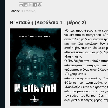
Labels:
Η Έπαυλη
Η Έπαυλη (Κεφάλαιο 1 - μέρος 2)
«Όπως προανέφερα έχω έναν μ
γουλιά από το ποτήρι του. «Α
σκανταλιές μαζί και φυσικά τρώ
και την ίδια κοπέλα» δεν 
αναλαμβάνουμε και δουλειές μ
«Κυριολεκτικά σε όλα μαζί, δ
«Ναι κι όχι».
Ο Πανδοχέας τον κοίταξε απο
«Αναπόφευκτα υπήρξαν και κ
γράμματα, ο ένας στον άλλον»
«Τι γράμματα;»
«Αναφορά της αποστολής. Ο πρ
ψάξει σε περίπτωση ανάγκης»
«Κατάλαβα» είπε ο ακροατής τ
«Δεν θα μπορούσαμε να το γν
τον χρόνο που θα του πάρει η
έχει γίνει ουκ ολίγες φορές, σ