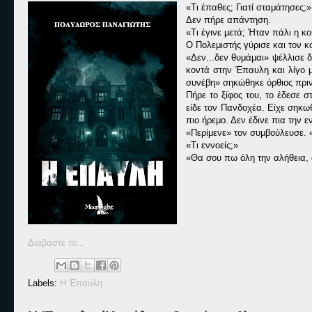
«Τι έπαθες; Γιατί σταμάτησες;
Δεν πήρε απάντηση.
«Τι έγινε μετά; Ήταν πάλι η 
Ο Πολεμιστής γύρισε και τον κο
«Δεν...δεν θυμάμαι» ψέλλισε δ
κοντά στην Έπαυλη και λίγο 
συνέβη» σηκώθηκε όρθιος πριν 
Πήρε το ξίφος του, το έδεσε σ
είδε τον Πανδοχέα. Είχε σηκω
πιο ήρεμο. Δεν έδινε πια την
«Περίμενε» τον συμβούλευσε. «
«Τι εννοείς;»
«Θα σου πω όλη την αλήθεια,
Διαβάστε το...
Labels:
Η Έπαυλη