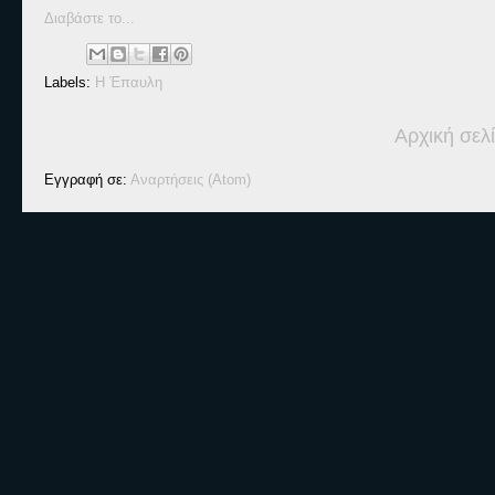
Διαβάστε το...
Labels:
Η Έπαυλη
Αρχική σελ
Εγγραφή σε:
Αναρτήσεις (Atom)
Ετικέτες