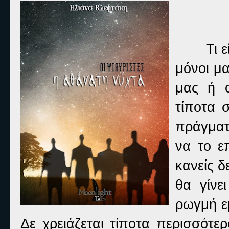
Τι 
μόνοι μα
μας ή ο
τίποτα 
πράγματ
να το ε
κανείς δ
θα γίνε
ρωγμή ε
Δε χρειάζεται τίποτα περισσότε