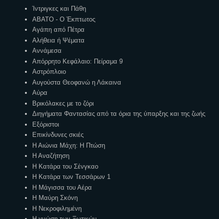
Ίντριγκες και Πάθη
ΑΒΑΤΟ - Ο Έκπτωτος
Αγάπη από Πέτρα
Αλήθεια ή Ψέματα
Αννάμεσα
Απόρρητο Κεφάλαιο: Πείραμα 9
Αστρόπλοιο
Αυγούστα Θεοφανώ η Λάκαινα
Αύρα
Βρικόλακες με το ζόρι
Διηγήματα Φαντασίας από τα όρια της ύπαρξης και της ζωής
Εξόριστοι
Επικίνδυνες σκιές
Η Αιώνια Μάχη: Η Πτώση
Η Αναζήτηση
Η Κατάρα του Σένγκαο
Η Κατάρα των Τεσσάρων 1
Η Μάγισσα του Αέρα
Η Μαύρη Σκόνη
Η Νεκροφιλημένη
Η γνώση των Ξωτικών