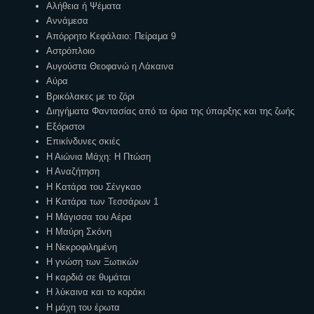
Αλήθεια ή Ψέματα
Αννάμεσα
Απόρρητο Κεφάλαιο: Πείραμα 9
Αστρόπλοιο
Αυγούστα Θεοφανώ η Λάκαινα
Αύρα
Βρικόλακες με το ζόρι
Διηγήματα Φαντασίας από τα όρια της ύπαρξης και της ζωής
Εξόριστοι
Επικίνδυνες σκιές
Η Αιώνια Μάχη: Η Πτώση
Η Αναζήτηση
Η Κατάρα του Σένγκαο
Η Κατάρα των Τεσσάρων 1
Η Μάγισσα του Αέρα
Η Μαύρη Σκόνη
Η Νεκροφιλημένη
Η γνώση των Ξωτικών
Η καρδιά σε θυμάται
Η λύκαινα και το κοράκι
Η μάχη του έρωτα