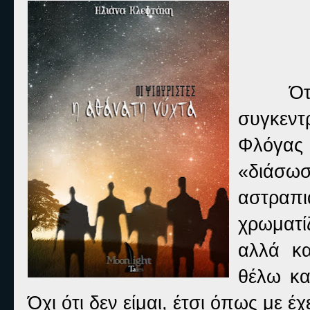
Ότ
συγκεντ
Φλόγας 
«διάσω
αστραπι
χρωματί
αλλά κ
θέλω κα
Όχι ότι δεν είμαι, έτσι όπως με 