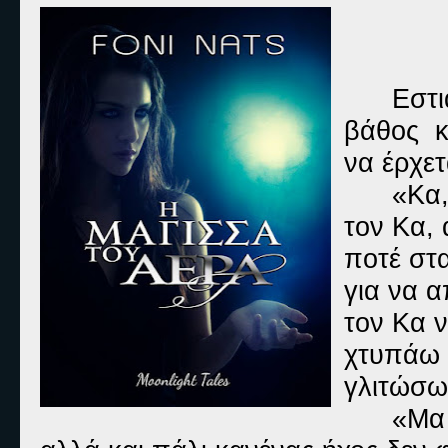
Εστι
βάθος κ
να έρχετ
«Κα
τον Κα, 
ποτέ στα
για να 
τον Κα ν
χτυπάω σ
γλιτώσω
«Μα 