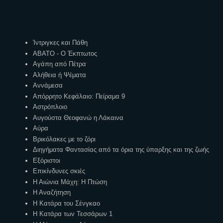
Ετικέτες
Ίντριγκες και Πάθη
ΑΒΑΤΟ - Ο Έκπτωτος
Αγάπη από Πέτρα
Αλήθεια ή Ψέματα
Αννάμεσα
Απόρρητο Κεφάλαιο: Πείραμα 9
Αστρόπλοιο
Αυγούστα Θεοφανώ η Λάκαινα
Αύρα
Βρικόλακες με το ζόρι
Διηγήματα Φαντασίας από τα όρια της ύπαρξης και της ζωής
Εξόριστοι
Επικίνδυνες σκιές
Η Αιώνια Μάχη: Η Πτώση
Η Αναζήτηση
Η Κατάρα του Σένγκαο
Η Κατάρα των Τεσσάρων 1