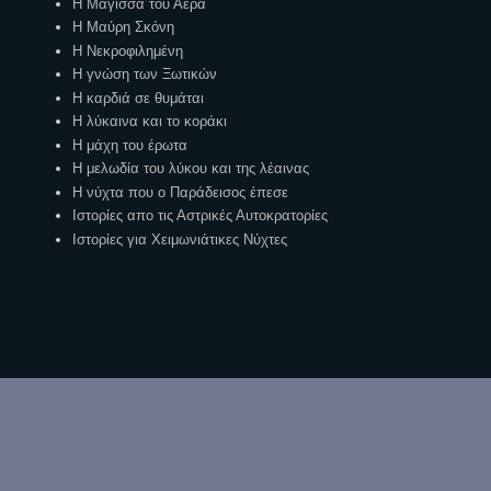
Η Μάγισσα του Αέρα
Η Μαύρη Σκόνη
Η Νεκροφιλημένη
Η γνώση των Ξωτικών
Η καρδιά σε θυμάται
Η λύκαινα και το κοράκι
Η μάχη του έρωτα
Η μελωδία του λύκου και της λέαινας
Η νύχτα που ο Παράδεισος έπεσε
Ιστορίες απο τις Αστρικές Αυτοκρατορίες
Ιστορίες για Χειμωνιάτικες Νύχτες