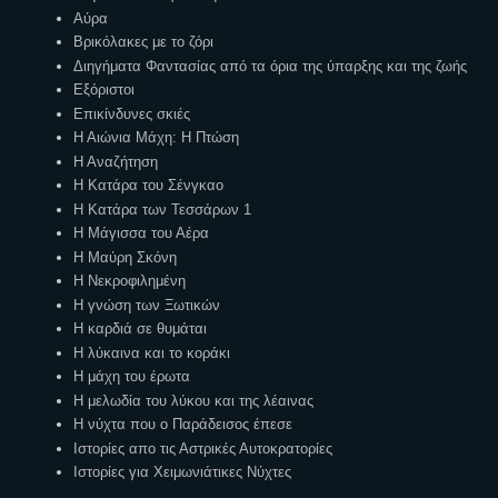
Αύρα
Βρικόλακες με το ζόρι
Διηγήματα Φαντασίας από τα όρια της ύπαρξης και της ζωής
Εξόριστοι
Επικίνδυνες σκιές
Η Αιώνια Μάχη: Η Πτώση
Η Αναζήτηση
Η Κατάρα του Σένγκαο
Η Κατάρα των Τεσσάρων 1
Η Μάγισσα του Αέρα
Η Μαύρη Σκόνη
Η Νεκροφιλημένη
Η γνώση των Ξωτικών
Η καρδιά σε θυμάται
Η λύκαινα και το κοράκι
Η μάχη του έρωτα
Η μελωδία του λύκου και της λέαινας
Η νύχτα που ο Παράδεισος έπεσε
Ιστορίες απο τις Αστρικές Αυτοκρατορίες
Ιστορίες για Χειμωνιάτικες Νύχτες