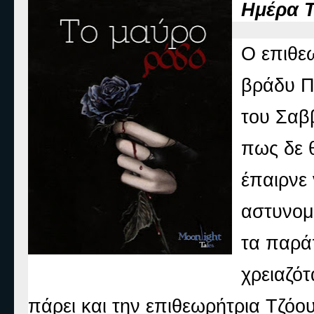
Ημέρα Τ
Ο επιθε
βράδυ Π
του Σαβ
πως δε 
έπαιρνε 
αστυνομί
τα παρά
χρειαζότ
πάρει και την επιθεωρήτρια Τζόου