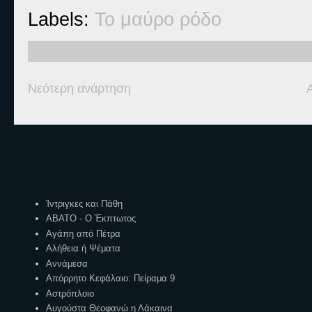
Labels:
Το μαύρο ρόδο
Νεότερη ανάρτηση
Ετικέτες
Ίντριγκες και Πάθη
ΑΒΑΤΟ - Ο Έκπτωτος
Αγάπη από Πέτρα
Αλήθεια ή Ψέματα
Αννάμεσα
Απόρρητο Κεφάλαιο: Πείραμα 9
Αστρόπλοιο
Αυγούστα Θεοφανώ η Λάκαινα