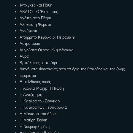
Ίντριγκες και Πάθη
ΑΒΑΤΟ - Ο Έκπτωτος
Αγάπη από Πέτρα
Αλήθεια ή Ψέματα
Αννάμεσα
Απόρρητο Κεφάλαιο: Πείραμα 9
Αστρόπλοιο
Αυγούστα Θεοφανώ η Λάκαινα
Αύρα
Βρικόλακες με το ζόρι
Διηγήματα Φαντασίας από τα όρια της ύπαρξης και της ζωής
Εξόριστοι
Επικίνδυνες σκιές
Η Αιώνια Μάχη: Η Πτώση
Η Αναζήτηση
Η Κατάρα του Σένγκαο
Η Κατάρα των Τεσσάρων 1
Η Μάγισσα του Αέρα
Η Μαύρη Σκόνη
Η Νεκροφιλημένη
Η γνώση των Ξωτικών