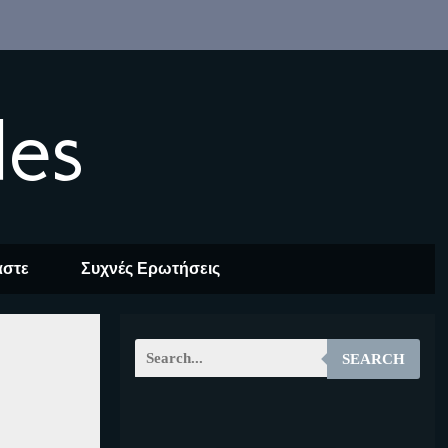
les
αστε
Συχνές Ερωτήσεις
SEARCH
EOALT