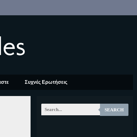
les
αστε
Συχνές Ερωτήσεις
SEARCH
EOALT