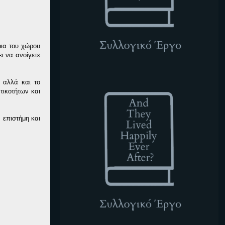
ρια του χώρου
ι να ανοίγετε
ATLHEA
 αλλά και το
ικοτήτων και
 επιστήμη και