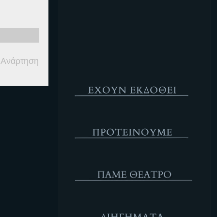
Κενό
 Ανάρτηση
Έχουν Εκδοθεί
Προτέινουμε
ΘΕΑΤΡΟ
Διηγήματα