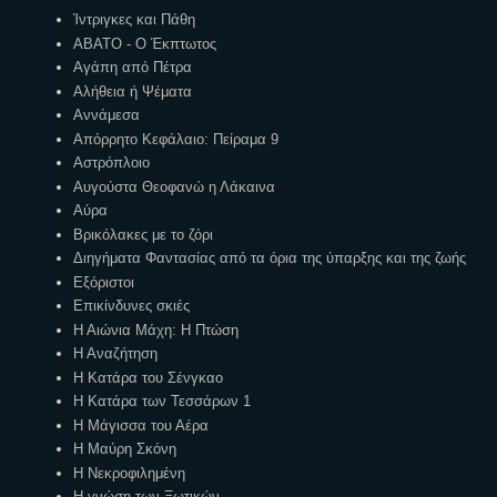
Ίντριγκες και Πάθη
ΑΒΑΤΟ - Ο Έκπτωτος
Αγάπη από Πέτρα
Αλήθεια ή Ψέματα
Αννάμεσα
Απόρρητο Κεφάλαιο: Πείραμα 9
Αστρόπλοιο
Αυγούστα Θεοφανώ η Λάκαινα
Αύρα
Βρικόλακες με το ζόρι
Διηγήματα Φαντασίας από τα όρια της ύπαρξης και της ζωής
Εξόριστοι
Επικίνδυνες σκιές
Η Αιώνια Μάχη: Η Πτώση
Η Αναζήτηση
Η Κατάρα του Σένγκαο
Η Κατάρα των Τεσσάρων 1
Η Μάγισσα του Αέρα
Η Μαύρη Σκόνη
Η Νεκροφιλημένη
Η γνώση των Ξωτικών