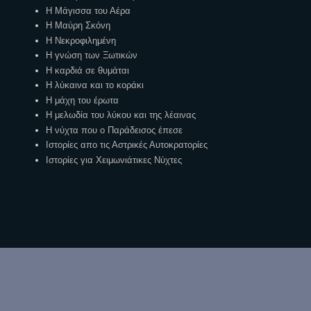
Η Μάγισσα του Αέρα
Η Μαύρη Σκόνη
Η Νεκροφιλημένη
Η γνώση των Ξωτικών
Η καρδιά σε θυμάται
Η λύκαινα και το κοράκι
Η μάχη του έρωτα
Η μελωδία του λύκου και της λέαινας
Η νύχτα που ο Παράδεισος έπεσε
Ιστορίες απο τις Αστρικές Αυτοκρατορίες
Ιστορίες για Χειμωνιάτικες Νύχτες