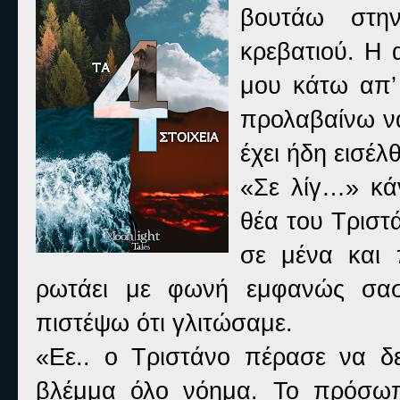
βουτάω στη
κρεβατιού. Η 
μου κάτω απ’
προλαβαίνω να
έχει ήδη εισέλ
«
Σε λίγ…» κά
θέα του Τριστ
σε μένα και 
ρωτάει με φωνή εμφανώς σασ
πιστέψω ότι γλιτώσαμε.
«
Εε.. ο Τριστάνο πέρασε να δε
βλέμμα όλο νόημα. Το πρόσωπ