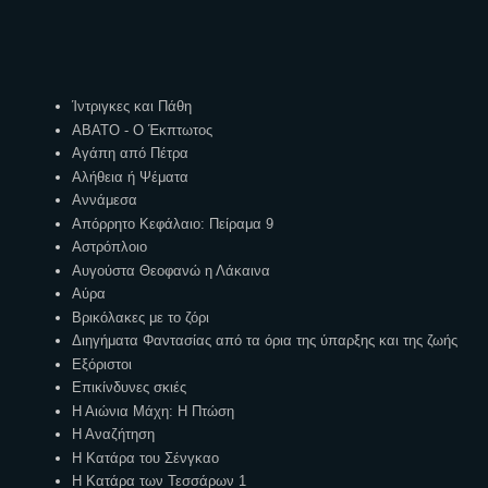
Ετικέτες
Ίντριγκες και Πάθη
ΑΒΑΤΟ - Ο Έκπτωτος
Αγάπη από Πέτρα
Αλήθεια ή Ψέματα
Αννάμεσα
Απόρρητο Κεφάλαιο: Πείραμα 9
Αστρόπλοιο
Αυγούστα Θεοφανώ η Λάκαινα
Αύρα
Βρικόλακες με το ζόρι
Διηγήματα Φαντασίας από τα όρια της ύπαρξης και της ζωής
Εξόριστοι
Επικίνδυνες σκιές
Η Αιώνια Μάχη: Η Πτώση
Η Αναζήτηση
Η Κατάρα του Σένγκαο
Η Κατάρα των Τεσσάρων 1