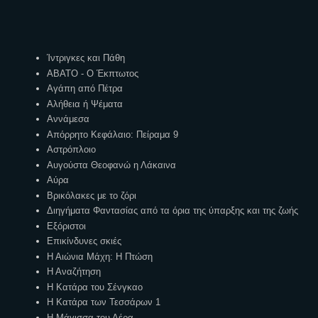
Ετικέτες
Ίντριγκες και Πάθη
ΑΒΑΤΟ - Ο Έκπτωτος
Αγάπη από Πέτρα
Αλήθεια ή Ψέματα
Αννάμεσα
Απόρρητο Κεφάλαιο: Πείραμα 9
Αστρόπλοιο
Αυγούστα Θεοφανώ η Λάκαινα
Αύρα
Βρικόλακες με το ζόρι
Διηγήματα Φαντασίας από τα όρια της ύπαρξης και της ζωής
Εξόριστοι
Επικίνδυνες σκιές
Η Αιώνια Μάχη: Η Πτώση
Η Αναζήτηση
Η Κατάρα του Σένγκαο
Η Κατάρα των Τεσσάρων 1
Η Μάγισσα του Αέρα