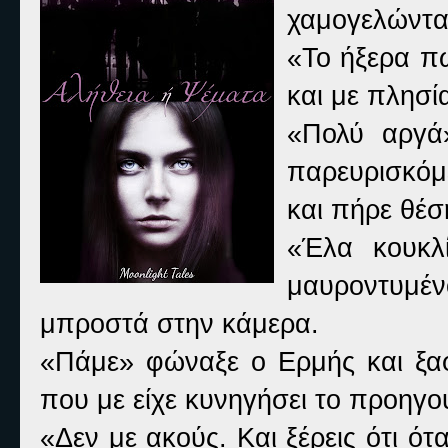
χαμογελώντας
«Το ήξερα π
και με πλησί
«Πολύ αργά
παρευρισκόμ
και πήρε θέσ
«Έλα κουκλ
μαυροντυμέ
μπροστά στην κάμερα.
«Πάμε» φώναξε ο Ερμής και ξα
που με είχε κυνηγήσει το προηγ
«Δεν με ακούς. Και ξέρεις ότι ότ