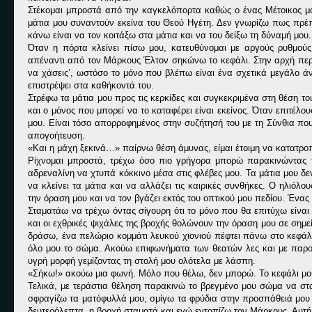
Στέκομαι μπροστά από την καγκελόπορτα καθώς ο ένας Μέτοικος μ
μάτια μου συναντούν εκείνα του Θεού Ηγέτη. Δεν γνωρίζω πως πρέπ
κάνω είναι να τον κοιτάξω στα μάτια και να του δείξω τη δύναμή μου.
Όταν η πόρτα κλείνει πίσω μου, κατευθύνομαι με αργούς ρυθμού
απέναντι από τον Μάρκους Έλτον σηκώνω το κεφάλι. Στην αρχή περι
να χάσεις’, ωστόσο το μόνο που βλέπω είναι ένα σχετικά μεγάλο άν
επιστρέψει στα καθήκοντά του.
Στρέφω τα μάτια μου προς τις κερκίδες και συγκεκριμένα στη θέση 
και ο μόνος που μπορεί να το καταφέρει είναι εκείνος. Όταν επιτέλου
μου. Είναι τόσο απορροφημένος στην συζήτησή του με τη Σύνθια που
απογοήτευση.
«
Και η μάχη ξεκινά…» παίρνω θέση άμυνας, είμαι έτοιμη να κατατρο
Ρίχνομαι μπροστά, τρέχω όσο πιο γρήγορα μπορώ παρακινώντας τ
αδρεναλίνη να χτυπά κόκκινο μέσα στις φλέβες μου. Τα μάτια μου δ
να κλείνει τα μάτια και να αλλάζει τις καιρικές συνθήκες. Ο ηλιό
την όραση μου και να τον βγάζει εκτός του οπτικού μου πεδίου. Ένας
Σταματάω να τρέχω όντας σίγουρη ότι το μόνο που θα επιτύχω είν
και οι εχθρικές ψιχάλες της βροχής θολώνουν την όραση μου σε σημε
δράσω, ένα πελώριο κομμάτι λευκού χιονιού πέφτει πάνω στο κεφάλι
όλο μου το σώμα. Ακούω επιφωνήματα των θεατών λες και με παρο
υγρή μορφή γεμίζοντας τη στολή μου ολότελα με λάσπη.
«
Σήκω!» ακούω μια φωνή. Μόλο που θέλω, δεν μπορώ. Το κεφάλι μου
Τελικά, με τεράστια θέληση παρακινώ το βρεγμένο μου σώμα να στα
σφραγίζω τα ματόφυλλά μου, σμίγω τα φρύδια στην προσπάθειά μου 
δευτερόλεπτα, η βροχή σταματά και εγώ εντοπίζω τον Μάρκους. Αυτή