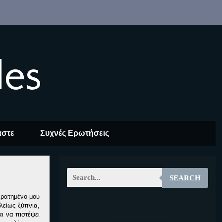
les
αστε
Συχνές Ερωτήσεις
SEARCH
κρατημένο μου
λείως ξύπνια,
EOALT
ι να πιστέψει