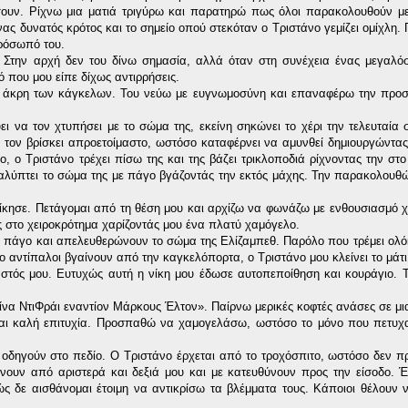
σουν. Ρίχνω μια ματιά τριγύρω και παρατηρώ πως όλοι παρακολουθούν μ
ς δυνατός κρότος και το σημείο οπού στεκόταν ο Τριστάνο γεμίζει ομίχλη. 
πρόσωπό του.
. Στην αρχή δεν του δίνω σημασία, αλλά όταν στη συνέχεια ένας μεγαλ
 που μου είπε δίχως αντιρρήσεις.
ς την άκρη των κάγκελων. Του νεύω με ευγνωμοσύνη και επαναφέρω την προ
ει να τον χτυπήσει με το σώμα της, εκείνη σηκώνει το χέρι την τελευταία σ
ς τον βρίσκει απροετοίμαστο, ωστόσο καταφέρνει να αμυνθεί δημιουργώντας
ο Τριστάνο τρέχει πίσω της και της βάζει τρικλοποδιά ρίχνοντας την στο
 καλύπτει το σώμα της με πάγο βγάζοντάς την εκτός μάχης. Την παρακολουθώ
 νίκησε. Πετάγομαι από τη θέση μου και αρχίζω να φωνάζω με ενθουσιασμό
ς στο χειροκρότημα χαρίζοντάς μου ένα πλατύ χαμόγελο.
 πάγο και απελευθερώνουν το σώμα της Ελίζαμπεθ. Παρόλο που τρέμει ολόκ
δύο αντίπαλοι βγαίνουν από την καγκελόπορτα, ο Τριστάνο μου κλείνει το μάτι
αστός μου. Ευτυχώς αυτή η νίκη μου έδωσε αυτοπεποίθηση και κουράγιο.
ίνα ΝτιΦράι εναντίον Μάρκους Έλτον». Παίρνω μερικές κοφτές ανάσες σε μ
ται καλή επιτυχία. Προσπαθώ να χαμογελάσω, ωστόσο το μόνο που πετυχα
 οδηγούν στο πεδίο. Ο Τριστάνο έρχεται από το τροχόσπιτο, ωστόσο δεν 
νουν από αριστερά και δεξιά μου και με κατευθύνουν προς την είσοδο. 
ς δε αισθάνομαι έτοιμη να αντικρίσω τα βλέμματα τους. Κάποιοι θέλουν