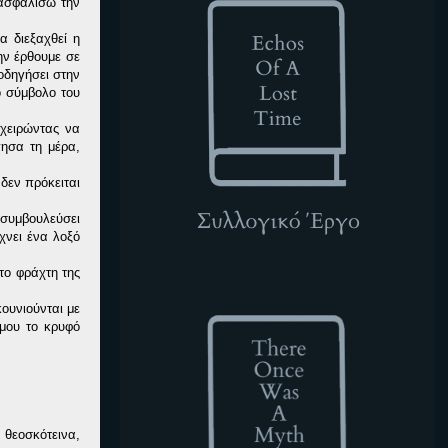
ασφαλίσω την
α διεξαχθεί η
ην έρθουμε σε
οδηγήσει στην
ο σύμβολο του
ιχειρώντας να
πησα τη μέρα,
δεν πρόκειται
 συμβουλεύσει
χνει ένα λοξό
το φράχτη της
TOWAM
ουνιούνται με
μου το κρυφό
 θεοσκότεινα,