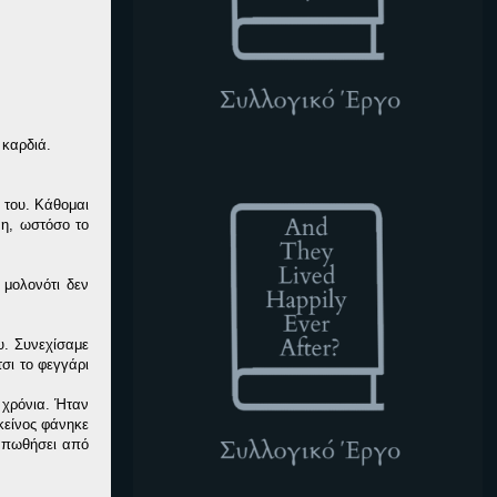
 καρδιά.
ATLHEA
 του. Κάθομαι
νη, ωστόσο το
μολονότι δεν
ου. Συνεχίσαμε
σι το φεγγάρι
 χρόνια. Ήταν
κείνος φάνηκε
 απωθήσει από