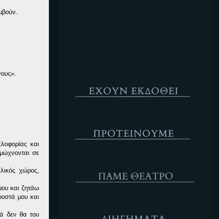
Κενό
μβούν.
νους».
Έχουν Εκδοθεί
Προτέινουμε
λοφορίας και
μώχνονται σε
ΘΕΑΤΡΟ
λικός χώρος,
μου και ζητάω
ροστά μου και
Διηγήματα
ά δεν θα του