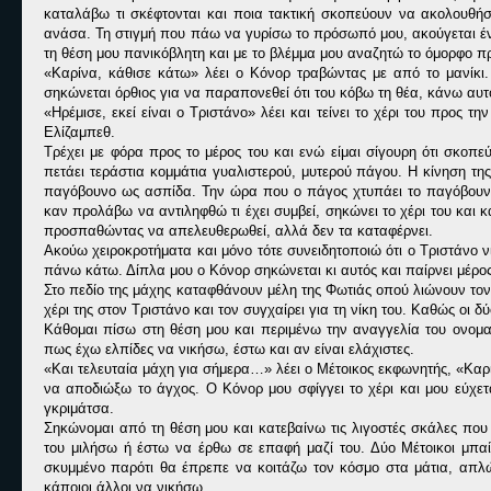
καταλάβω τι σκέφτονται και ποια τακτική σκοπεύουν να ακολουθή
ανάσα. Τη στιγμή που πάω να γυρίσω το πρόσωπό μου, ακούγεται ένα
τη θέση μου πανικόβλητη και με το βλέμμα μου αναζητώ το όμορφο 
«
Καρίνα, κάθισε κάτω» λέει ο Κόνορ τραβώντας με από το μανίκι
σηκώνεται όρθιος για να παραπονεθεί ότι του κόβω τη θέα, κάνω αυτό
«
Ηρέμισε, εκεί είναι ο Τριστάνο» λέει και τείνει το χέρι του προ
Ελίζαμπεθ.
Τρέχει με φόρα προς το μέρος του και ενώ είμαι σίγουρη ότι σκοπεύ
πετάει τεράστια κομμάτια γυαλιστερού, μυτερού πάγου. Η κίνηση τη
παγόβουνο ως ασπίδα. Την ώρα που ο πάγος χτυπάει το παγόβουνο, 
καν προλάβω να αντιληφθώ τι έχει συμβεί, σηκώνει το χέρι του και
προσπαθώντας να απελευθερωθεί, αλλά δεν τα καταφέρνει.
Ακούω χειροκροτήματα και μόνο τότε συνειδητοποιώ ότι ο Τριστάνο
πάνω κάτω. Δίπλα μου ο Κόνορ σηκώνεται κι αυτός και παίρνει μέρο
Στο πεδίο της μάχης καταφθάνουν μέλη της Φωτιάς οπού λιώνουν τον
χέρι της στον Τριστάνο και τον συγχαίρει για τη νίκη του. Καθώς οι 
Κάθομαι πίσω στη θέση μου και περιμένω την αναγγελία του ονομ
πως έχω ελπίδες να νικήσω, έστω και αν είναι ελάχιστες.
«
Και τελευταία μάχη για σήμερα…» λέει ο Μέτοικος εκφωνητής, «Καρ
να αποδιώξω το άγχος. Ο Κόνορ μου σφίγγει το χέρι και μου εύχε
γκριμάτσα.
Σηκώνομαι από τη θέση μου και κατεβαίνω τις λιγοστές σκάλες που
του μιλήσω ή έστω να έρθω σε επαφή μαζί του. Δύο Μέτοικοι μπαί
σκυμμένο παρότι θα έπρεπε να κοιτάζω τον κόσμο στα μάτια, απλώ
κάποιοι άλλοι να νικήσω.