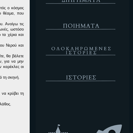
τός ο κόσμος
ο θέαμα, που
Ποιήματα
υ. Ανοίγω τις
φωνές, ωστόσο
 τα χέρια και
Ολοκληρωμένες Ιστορίες
του Νερού και
τε, θα βάλετε
ν, για να μην
ν καρέκλες οι
Ιστορίες
ό τη σκηνή.
 να κρύβει τη
Κενό
 λάθος.