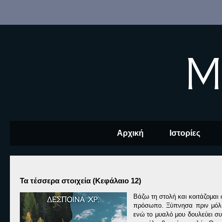
M
Αρχική
Ιστορίες
Τα τέσσερα στοιχεία (Κεφάλαιο 12)
Βάζω τη στολή και κοιτάζομαι
πρόσωπο. Ξύπνησα πριν μόλις
ενώ το μυαλό μου δουλεύει συ