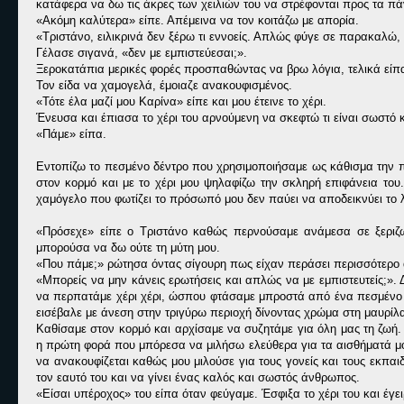
κατάφερα να δω τις άκρες των χειλιών του να στρέφονται προς τα π
«
Ακόμη καλύτερα» είπε. Απέμεινα να τον κοιτάζω με απορία.
«
Τριστάνο, ειλικρινά δεν ξέρω τι εννοείς. Απλώς φύγε σε παρακαλώ, 
Γέλασε σιγανά, «δεν με εμπιστεύεσαι;».
Ξεροκατάπια μερικές φορές προσπαθώντας να βρω λόγια, τελικά είπα
Τον είδα να χαμογελά, έμοιαζε ανακουφισμένος.
«
Τότε έλα μαζί μου Καρίνα» είπε και μου έτεινε το χέρι.
Ένευσα και έπιασα το χέρι του αρνούμενη να σκεφτώ τι είναι σωστό 
«
Πάμε» είπα.
Εντοπίζω το πεσμένο δέντρο που χρησιμοποιήσαμε ως κάθισμα την π
στον κορμό και με το χέρι μου ψηλαφίζω την σκληρή επιφάνεια το
χαμόγελο που φωτίζει το πρόσωπό μου δεν παύει να αποδεικνύει το 
«
Πρόσεχε» είπε ο Τριστάνο καθώς περνούσαμε ανάμεσα σε ξεριζω
μπορούσα να δω ούτε τη μύτη μου.
«
Που πάμε;» ρώτησα όντας σίγουρη πως είχαν περάσει περισσότερο 
«
Μπορείς να μην κάνεις ερωτήσεις και απλώς να με εμπιστευτείς;». Δ
να περπατάμε χέρι χέρι, ώσπου φτάσαμε μπροστά από ένα πεσμένο δ
εισέβαλε με άνεση στην τριγύρω περιοχή δίνοντας χρώμα στη μαυρίλα
Καθίσαμε στον κορμό και αρχίσαμε να συζητάμε για όλη μας τη ζωή.
η πρώτη φορά που μπόρεσα να μιλήσω ελεύθερα για τα αισθήματά μου
να ανακουφίζεται καθώς μου μιλούσε για τους γονείς και τους εκπα
τον εαυτό του και να γίνει ένας καλός και σωστός άνθρωπος.
«
Είσαι υπέροχος» του είπα όταν φεύγαμε. Έσφιξα το χέρι του και έγ