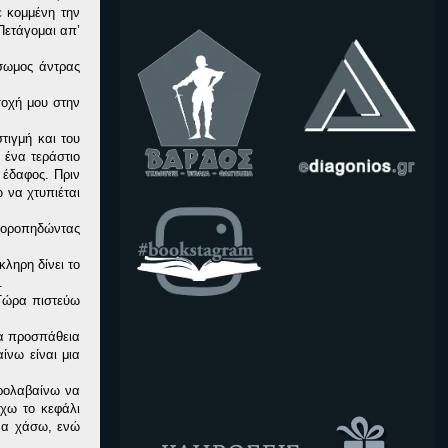
ε κομμένη την
Πετάγομαι απ’
όσωμος άντρας
σοχή μου στην
τιγμή και του
 ένα τεράστιο
 έδαφος. Πριν
 να χτυπιέται
 χοροπηδώντας
ληρη δίνει το
.
 Τώρα πιστεύω
ια προσπάθεια
ίνω είναι μια
προλαβαίνω να
Έχω το κεφάλι
 να χάσω, ενώ