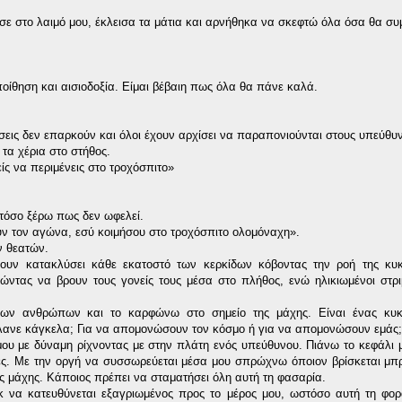
σε στο λαιμό μου, έκλεισα τα μάτια και αρνήθηκα να σκεφτώ όλα όσα θα συ
ίθηση και αισιοδοξία. Είμαι βέβαιη πως όλα θα πάνε καλά.
 θέσεις δεν επαρκούν και όλοι έχουν αρχίσει να παραπονιούνται στους υπεύθυ
 τα χέρια στο στήθος.
ίς να περιμένεις στο τροχόσπιτο»
στόσο ξέρω πως δεν ωφελεί.
ύν τον αγώνα, εσύ κοιμήσου στο τροχόσπιτο ολομόναχη».
ν θεατών.
χουν κατακλύσει κάθε εκατοστό των κερκίδων κόβοντας την ροή της κυκ
τας να βρουν τους γονείς τους μέσα στο πλήθος, ενώ ηλικιωμένοι στρι
ων ανθρώπων και το καρφώνω στο σημείο της μάχης. Είναι ένας κυκ
βάλανε κάγκελα; Για να απομονώσουν τον κόσμο ή για να απομονώσουν εμάς;
υ με δύναμη ρίχνοντας με στην πλάτη ενός υπεύθυνου. Πιάνω το κεφάλι 
ίες. Με την οργή να συσσωρεύεται μέσα μου σπρώχνω όποιον βρίσκεται μπ
ς μάχης. Κάποιος πρέπει να σταματήσει όλη αυτή τη φασαρία.
να κατευθύνεται εξαγριωμένος προς το μέρος μου, ωστόσο αυτή τη φορ