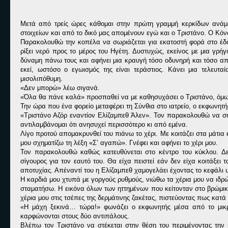
Μετά από τρείς ώρες κάθομαι στην πρώτη γραμμή κερκίδων ανάμε
στοιχείων και από το δικό μας απομένουν εγώ και ο Τριστάνο. Ο Κόν
Παρακολουθώ την κοπέλα να σωριάζεται για εκατοστή φορά στο έδαφ
ρίξει νερό προς το μέρος του Ηγέτη. Δυστυχώς, εκείνος με μια γρή
δύναμη πάνω τους και αφήνει μια κραυγή τόσο οδυνηρή και τόσο απε
εκεί, ωστόσο ο εγωισμός της είναι τεράστιος. Κάνει μια τελευτ
μισολιπόθυμη.
«
Δεν μπορώ» λέω σιγανά.
«
Όλα θα πάνε καλά» προσπαθεί να με καθησυχάσει ο Τριστάνο, όμως
Την ώρα που ένα φορείο μεταφέρει τη Σύνθια στο ιατρείο, ο εκφωνητή
«
Τριστάνο Αζόρ εναντίον Ελίζαμπεθ Άλεν». Τον παρακολουθώ να σηκ
αντιλαμβάνομαι ότι ανησυχεί περισσότερο κι από εμένα.
Λίγο προτού απομακρυνθεί του πιάνω το χέρι. Με κοιτάζει στα μάτια
μου σχηματίζω τη λέξη «Σ’ αγαπώ». Γνέφει και αφήνει το χέρι μου.
Τον παρακολουθώ καθώς κατευθύνεται στο κέντρο του κύκλου. Δεν
σίγουρος για τον εαυτό του. Θα είχα πειστεί εάν δεν είχα κοιτάξει 
αποτυχίας. Απέναντί του η Ελίζαμπεθ χαμογελάει έχοντας το κεφάλι
Η καρδιά μου χτυπά με γοργούς ρυθμούς, νιώθω τα χέρια μου να ιδρ
σταματήσω. Η εικόνα όλων των ηττημένων που κείτονταν στο βρώμικ
χέρια μου στις τσέπες της δερμάτινης ζακέτας, πιστεύοντας πως κα
«
Η μάχη ξεκινά… τώρα!» φωνάζει ο εκφωνητής μέσα από το μικρό
καρφώνονται στους δύο αντιπάλους.
Βλέπω τον Τριστάνο να στέκεται στην θέση του περιμένοντας την