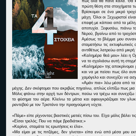
πως όλα θα πάνε καλά. Θα κ
πρώτη θέση στα στοιχήματα τω
Βρίσκομαι σε ένα μικρό τροχ
μάχη. Όλοι οι Ξεχωριστοί είν
επαφή με κάποιο από τα μέλη
αποτυχία. Ξεφυσάω, πιάνω τα
Νερού, βγαίνω από το τροχόσπ
Αμέσως το βλέμμα μου συναντ
σταματήσω τις εκτυφλωτικές 
αντιθέτως λατρεύω από μικρή 
«
Καλημέρα θεά μου» λέει η Ορ
να το σχολιάσω αυτή τη στιγμή
«
Καλημέρα» της αποκρίνομαι 
και να με πείσει πως όλο αυτ
χαμόγελο και συνεχίζει να ασχ
«
Αμάν πια» λέω μέσα από τα δ
μάχης. Δεν σκέφτομαι που ακριβώς πηγαίνω, απλώς ελπίζω πως μια μ
Μόλις φτάνω στην αρχή των δέντρων, παύω να τρέχω και συνεχίζω 
το φύσημα του αέρα. Κλείνω τα μάτια και αφουγκράζομαι τον γλ
ραντεβού με τον Τριστάνο την προηγούμενη νύχτα.
«
Πάμε» είπε ρίχνοντας βιαστικές ματιές πίσω του. Είχα μόλις βάλει τι
«
Είσαι τρελός; Που να πάμε βραδιάτικα;»
«
Καρίνα, σταμάτα τις ερωτήσεις κι έλα».
«
Μα είμαι με τις πιτζάμες, δεν γίνεται» είπα ενώ από μέσα μου 