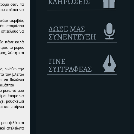
τρόμο όταν τα
που πρέπει να
ατάω ακριβώς
ει ‘ετοιμάσου
 επιτέλους να
 θα πάνε καλά
 προς το μέρος
μός, λύπη και
ς, νιώθω την
ιτα τον βλέπω
ει να θολώνει
ταμάτητα.
το μέτωπό μου
μαι έτοιμη να
χει μουσκέψει
 και παίρνει
 μου ψιλά και
ικά ατελείωτα