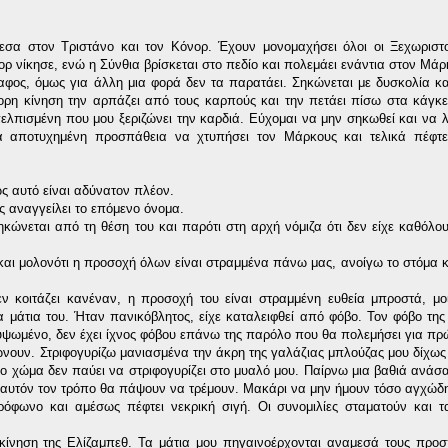
σα στον Τριστάνο και τον Κόνορ. Έχουν μονομαχήσει όλοι οι Ξεχωριστ
ορ νίκησε, ενώ η Σύνθια βρίσκεται στο πεδίο και πολεμάει ενάντια στον Μά
ος, όμως για άλλη μια φορά δεν τα παρατάει. Σηκώνεται με δυσκολία και
γορη κίνηση την αρπάζει από τους καρπούς και την πετάει πίσω στα κάγκε
λπισμένη που μου ξεριζώνει την καρδιά. Εύχομαι να μην σηκωθεί και να λ
αία αποτυχημένη προσπάθεια να χτυπήσει τον Μάρκους και τελικά πέφτε
 αυτό είναι αδύνατον πλέον.
ς αναγγείλει το επόμενο όνομα.
ώνεται από τη θέση του και παρότι στη αρχή νόμιζα ότι δεν είχε καθόλο
 και μολονότι η προσοχή όλων είναι στραμμένα πάνω μας, ανοίγω το στόμα κα
 κοιτάζει κανέναν, η προσοχή του είναι στραμμένη ευθεία μπροστά, μοι
τα μάτια του. Ήταν πανικόβλητος, είχε καταλειφθεί από φόβο. Τον φόβο της 
 υψωμένο, δεν έχει ίχνος φόβου επάνω της παρόλο που θα πολεμήσει για πρ
ώνουν. Στριφογυρίζω μανιασμένα την άκρη της γαλάζιας μπλούζας μου δίχω
ο χώμα δεν παύει να στριφογυρίζει στο μυαλό μου. Παίρνω μια βαθιά ανάσ
τά αυτόν τον τρόπο θα πάψουν να τρέμουν. Μακάρι να μην ήμουν τόσο αγχώ
φωνο και αμέσως πέφτει νεκρική σιγή. Οι συνομιλίες σταματούν και τ
 κίνηση της Ελίζαμπεθ. Τα μάτια μου πηγαινοέρχονται αναμεσά τους πρ