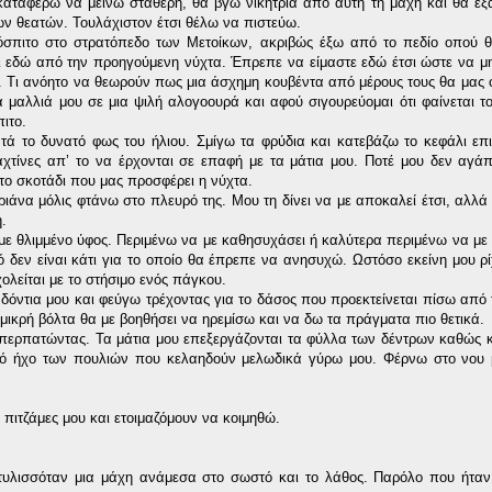
αταφέρω να μείνω σταθερή, θα βγω νικήτρια από αυτή τη μάχη και θα εξ
ν θεατών. Τουλάχιστον έτσι θέλω να πιστεύω.
όσπιτο στο στρατόπεδο των Μετοίκων, ακριβώς έξω από το πεδίο οπού θ
αι εδώ από την προηγούμενη νύχτα. Έπρεπε να είμαστε εδώ έτσι ώστε να μ
. Τι ανόητο να θεωρούν πως μια άσχημη κουβέντα από μέρους τους θα μας 
 μαλλιά μου σε μια ψιλή αλογοουρά και αφού σιγουρεύομαι ότι φαίνεται τ
ιτο.
ά το δυνατό φως του ήλιου. Σμίγω τα φρύδια και κατεβάζω το κεφάλι επ
αχτίνες απ’ το να έρχονται σε επαφή με τα μάτια μου. Ποτέ μου δεν αγά
το σκοτάδι που μας προσφέρει η νύχτα.
ιάνα μόλις φτάνω στο πλευρό της. Μου τη δίνει να με αποκαλεί έτσι, αλλά 
.
με θλιμμένο ύφος. Περιμένω να με καθησυχάσει ή καλύτερα περιμένω να με
ό δεν είναι κάτι για το οποίο θα έπρεπε να ανησυχώ.
Ωστόσο εκείνη μου ρί
ολείται με το στήσιμο ενός πάγκου.
όντια μου και φεύγω τρέχοντας για το δάσος που προεκτείνεται πίσω από 
ικρή βόλτα θα με βοηθήσει να ηρεμίσω και να δω τα πράγματα πιο θετικά.
περπατώντας. Τα μάτια μου επεξεργάζονται τα φύλλα των δέντρων καθώς κ
υκό ήχο των πουλιών που κελαηδούν μελωδικά γύρω μου. Φέρνω στο νου 
ς πιτζάμες μου και ετοιμαζόμουν να κοιμηθώ.
εκτυλισσόταν μια μάχη ανάμεσα στο σωστό και το λάθος. Παρόλο που ήταν