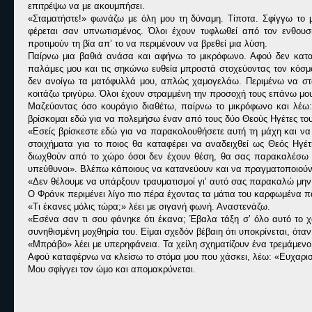
επιτρέψω να με ακουμπήσει.
«
Σταματήστε!» φωνάζω με όλη μου τη δύναμη. Τίποτα. Σφίγγω το
φέρεται σαν υπνωτισμένος. Όλοι έχουν τυφλωθεί από τον ενθο
προτιμούν τη βία απ’ το να περιμένουν να βρεθεί μια λύση.
Παίρνω μια βαθιά ανάσα και αφήνω το μικρόφωνο. Αφού δεν καταλ
παλάμες μου και τις σηκώνω ευθεία μπροστά στοχεύοντας τον κόσ
δεν ανοίγω τα ματόφυλλά μου, απλώς χαμογελάω. Περιμένω να σταμα
κοιτάζω τριγύρω. Όλοι έχουν στραμμένη την προσοχή τους επάνω μο
Μαζεύοντας όσο κουράγιο διαθέτω, παίρνω το μικρόφωνο και λέω: 
βρίσκομαι εδώ για να πολεμήσω έναν από τους δύο Θεούς Ηγέτες του 
«
Εσείς βρίσκεστε εδώ για να παρακολουθήσετε αυτή τη μάχη και να 
στοιχήματα για το ποιος θα καταφέρει να αναδειχθεί ως Θεός Ηγέ
διωχθούν από το χώρο όσοι δεν έχουν θέση, θα σας παρακαλέσω ν
υπεύθυνοι». Βλέπω κάποιους να κατανεύουν και να πραγματοποιούν 
«
Δεν θέλουμε να υπάρξουν τραυματισμοί γι’ αυτό σας παρακαλώ μη
Ο Φράνκ περιμένει λίγο πιο πέρα έχοντας τα μάτια του καρφωμένα π
«
Τι έκανες μόλις τώρα;» λέει με σιγανή φωνή. Αναστενάζω.
«
Εσένα σαν τι σου φάνηκε ότι έκανα; Έβαλα τάξη σ’ όλο αυτό το χά
συνηθισμένη μοχθηρία του. Είμαι σχεδόν βέβαιη ότι υποκρίνεται, όταν 
«
Μπράβο» λέει με υπερηφάνεια. Τα χείλη σχηματίζουν ένα τρεμάμενο 
Αφού καταφέρνω να κλείσω το στόμα μου που χάσκει, λέω: «Ευχαρι
Μου σφίγγει τον ώμο και απομακρύνεται.