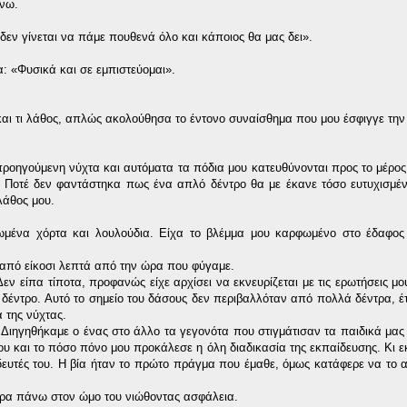
άνω.
δεν γίνεται να πάμε πουθενά όλο και κάποιος θα μας δει».
: «Φυσικά και σε εμπιστεύομαι».
και τι λάθος, απλώς ακολούθησα το έντονο συναίσθημα που μου έσφιγγε την
ροηγούμενη νύχτα και αυτόματα τα πόδια μου κατευθύνονται προς το μέρος
υ. Ποτέ δεν φαντάστηκα πως ένα απλό δέντρο θα με έκανε τόσο ευτυχισμέ
λάθος μου.
μένα χόρτα και λουλούδια. Είχα το βλέμμα μου καρφωμένο στο έδαφος 
από είκοσι λεπτά από την ώρα που φύγαμε.
εν είπα τίποτα, προφανώς είχε αρχίσει να εκνευρίζεται με τις ερωτήσεις μ
έντρο. Αυτό το σημείο του δάσους δεν περιβαλλόταν από πολλά δέντρα, έτ
 της νύχτας.
 Διηγηθήκαμε ο ένας στο άλλο τα γεγονότα που στιγμάτισαν τα παιδικά μας
 και το πόσο πόνο μου προκάλεσε η όλη διαδικασία της εκπαίδευσης. Κι ε
ιδευτές του. Η βία ήταν το πρώτο πράγμα που έμαθε, όμως κατάφερε να το
ειρα πάνω στον ώμο του νιώθοντας ασφάλεια.