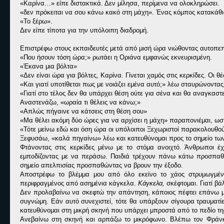
«
Καρίνα…» είπε διστακτικά. Δεν μίλησα, περίμενα να ολοκληρώσει.
«
δεν πρόκειται να σου κάνω κακό στη μάχη». Ένας κόμπος κατακάθι
«
Το ξέρω».
Δεν είπε τίποτα για την υπόλοιπη διαδρομή.
Επιστρέφω στους εκπαιδευτές μετά από μισή ώρα νιώθοντας αυτοπεπο
«
Που ήσουν τόση ώρα;» ρωτάει η Οριάνα εμφανώς εκνευρισμένη.
«
Έκανα μια βόλτα»
«
Δεν είναι ώρα για βόλτες, Καρίνα. Γίνεται χαμός στις κερκίδες. Οι
«
Και γιατί υποτίθεται πως με νοιάζει εμένα αυτό;» λέω σταυρώνοντας
«
Γιατί στο τέλος δεν θα υπάρχει θέση ούτε για σένα και θα αναγκαστε
Αναστενάζω, «ωραία τι θέλεις να κάνω;»
«
Απλώς πήγαινε να κάτσεις στη θέση σου»
«
Μα θέλει ακόμη δύο ώρες για να αρχίσει η μάχη» παραπονιέμαι, ω
«
Τότε μείνω εδώ και όση ώρα οι υπόλοιποι Ξεχωριστοί παρακολουθο
Ξεφυσάω, «καλά πηγαίνω» λέω και κατευθύνομαι προς το σημείο τω
Φτάνοντας στις κερκίδες μένω με το στόμα ανοιχτό. Άνθρωποι έ
εμποδίζοντας με να περάσω. Παιδιά τρέχουν πάνω κάτω προσπαθών
σημείο απελπισίας προσπαθώντας να βρουν την έξοδο.
Αποστρέφω το βλέμμα μου από όλο εκείνο το χάος στρυμωγμέν
περιφραγμένος από ασημένια κάγκελα.
Κάγκελα,
σκέφτομαι. Γιατί 
Δεν προλαβαίνω να σκεφτώ την απάντηση, κάποιος πέφτει επάνω μο
συγνώμη. Εάν αυτό συνεχιστεί, τότε θα υπάρξουν σίγουρα τραυματ
κατευθύνομαι στη μικρή σκηνή που υπάρχει μπροστά από το πεδίο τη
Ανεβαίνω στη σκηνή και αρπάζω το μικρόφωνο. Βλέπω τον Φράνκ 