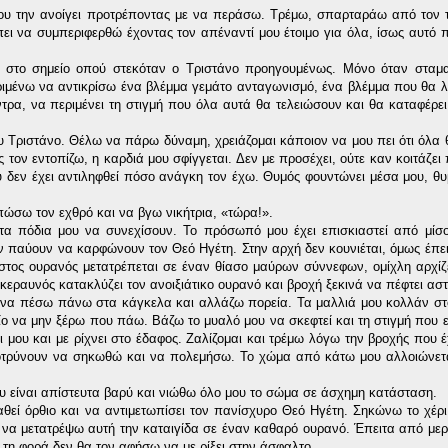
ου την ανοίγει προτρέποντας με να περάσω. Τρέμω, σπαρταράω από τον 
ει να συμπεριφερθώ έχοντας τον απέναντί μου έτοιμο για όλα, ίσως αυτό 
ς στο σημείο οπού στεκόταν ο Τριστάνο προηγουμένως. Μόνο όταν σταμ
μένω να αντικρίσω ένα βλέμμα γεμάτο ανταγωνισμό, ένα βλέμμα που θα λέ
τρα, να περιμένει τη στιγμή που όλα αυτά θα τελειώσουν και θα καταφέρει
του Τριστάνο. Θέλω να πάρω δύναμη, χρειάζομαι κάποιον να μου πει ότι όλα
ς τον εντοπίζω, η καρδιά μου σφίγγεται. Δεν με προσέχει, ούτε καν κοιτάζει
 δεν έχει αντιληφθεί πόσο ανάγκη τον έχω. Θυμός φουντώνει μέσα μου, θυ
πώσω τον εχθρό και να βγω νικήτρια, «τώρα!».
α πόδια μου να συνεχίσουν. Το πρόσωπό μου έχει επισκιαστεί από μίσο
εν παύουν να καρφώνουν τον Θεό Ηγέτη. Στην αρχή δεν κουνιέται, όμως έπε
λουστος ουρανός μετατρέπεται σε έναν θίασο μαύρων σύννεφων, ομίχλη αρχίζ
 κεραυνός κατακλύζει τον ανοιξιάτικο ουρανό και βροχή ξεκινά να πέφτει ασ
αι να πέσω πάνω στα κάγκελα και αλλάζω πορεία. Τα μαλλιά μου κολλάν σ
ίο να μην ξέρω που πάω. Βάζω το μυαλό μου να σκεφτεί και τη στιγμή που εί
 μου και με ρίχνει στο έδαφος. Ζαλίζομαι και τρέμω λόγω την βροχής που έ
τρύνουν να σηκωθώ και να πολεμήσω. Το χώμα από κάτω μου αλλοιώνεται
 είναι απίστευτα βαρύ και νιώθω όλο μου το σώμα σε άσχημη κατάσταση.
θεί όρθιο και να αντιμετωπίσει τον πανίσχυρο Θεό Ηγέτη. Σηκώνω το χέρι
να μετατρέψω αυτή την καταιγίδα σε έναν καθαρό ουρανό. Έπειτα από μερ
 τη φορά δεν θα τον αφήσω να με ρίξει στην άσφαλτο.