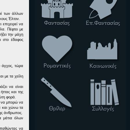
οί των άλλων
ρκους Έλτον.
 επιχειρεί να
λα. Πέφτει με
ήξει την μάχη
ι στο έδαφος
υ άγχος, τώρα
ι με τα χείλη
άζει να είναι
ήττας και της
ώτη φορά.
ς να μπορώ να
α και χώνω τα
δης άνθρωπος.
α μάτια όλων
οσπαθώντας να