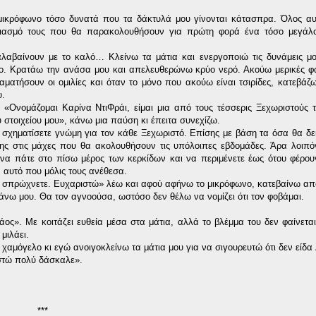
 μικρόφωνο τόσο δυνατά που τα δάκτυλά μου γίνονται κάτασπρα. Όλος αυ
υσιασμό τους που θα παρακολουθήσουν για πρώτη φορά ένα τόσο μεγάλ
αβαίνουν με το καλό… Κλείνω τα μάτια και ενεργοποιώ τις δυνάμεις μο
μο. Κρατάω την ανάσα μου και απελευθερώνω κρύο νερό. Ακούω μερικές 
τήσουν οι ομιλίες και όταν το μόνο που ακούω είναι τσιρίδες, κατεβάζω
υ.
«Ονομάζομαι Καρίνα ΝτιΦράι, είμαι μια από τους τέσσερις Ξεχωριστούς 
στοιχείου μου», κάνω μια παύση κι έπειτα συνεχίζω.
σχηματίσετε γνώμη για τον κάθε Ξεχωριστό. Επίσης με βάση τα όσα θα δεί
της στις μάχες που θα ακολουθήσουν τις υπόλοιπες εβδομάδες. Άρα λοιπό
α πάτε στο πίσω μέρος των κερκίδων και να περιμένετε έως ότου φέρου
αυτό που μόλις τους ανέθεσα.
ν σπρώχνετε. Ευχαριστώ» λέω και αφού αφήνω το μικρόφωνο, κατεβαίνω απ
άνω μου. Θα τον αγνοούσα, ωστόσο δεν θέλω να νομίζει ότι τον φοβάμαι.
ος». Με κοιτάζει ευθεία μέσα στα μάτια, αλλά το βλέμμα του δεν φαίνεται
μιλάει.
χαμόγελο κι εγώ ανοιγοκλείνω τα μάτια μου για να σιγουρευτώ ότι δεν είδα
στώ πολύ δάσκαλε».
***