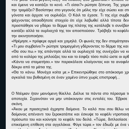
και έμεινε να κοιτάζει το κενό. «Τι είσαι?» ρώτησε ξέπνοη. Της χα
την τρομάξει? Βασίστηκε στο γεγονός ότι μόλις την είχε σώσει και στ
γόνατα και άρχισε να ουρλιάζει. Ο Κάιλ τα έχασε. Τι της είχε συμ
ψάχνοντας οποιοδήποτε στοιχείο ότι είχε λαβωθεί αλλά τίποτα δεν
προσπάθησε να γδάρει το δέρμα της πλάτης της κατάλαβε τι συνέβαι
κοιτάξει αλλά τα ουρλιαχτά της τον αποσπούσαν. Τράβηξε το κεφάλι
την ακινητοποιήσει.
«Ηρέμησε.» πρόφερε αργά και χαμηλά. Οι φωνές της δεν σταμάτησαν 
«Τι μου συμβαίνει?» ρώτησε τρομαγμένη γδέρνοντας το δέρμα της και
«Θα σου πω.» της απάντησε αλλά τα ουρλιαχτά της συνέχιζαν να κ
από το κολάρο της μπλούζας του και το έσφιξε τόσο πολύ ώστε οι αρ
«Κάντο να σταματήσει.» τον παρακάλεσε κλαίγοντας και τα αναφιλη
δάκρυ από τα μάτια της.
«Θα το κάνω. Μονάχα κοίτα με.» Επικεντρώθηκε στο απόκοσμο χρώ
αγκαλιά του βυθισμένη σε έναν χαμένο ύπνο χωρίς επιστροφή...
Ο Ντέιμιαν ήταν μαινόμενη θύελλα. Διέλυε τα πάντα στο πέρασμα το
αποτυχία. Σιχαινόταν να μην υπάκουγαν στις εντολές του. Έβρισε 
σκόνη.
«Άκου με προσεχτικά άχρηστε δαίμονα. Το καλό που σου θέλω να 
δαίμονας απέναντι του ξεροκατάπιε και έσκυψε το κεφάλι ντροπιασ
πρόσωπο του και κούνησε το κεφάλι του δειλά. «Τώρα, διπλασίασε ό
επικείμενη επίθεση στα αγγελάκια. Φύγε τώρα.» τον έδιωξε με ένα ν