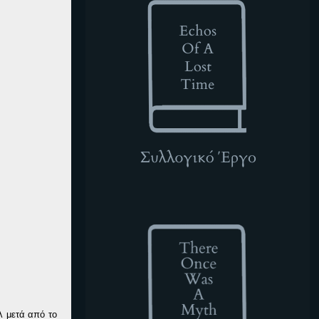
TOWAM
λ μετά από το