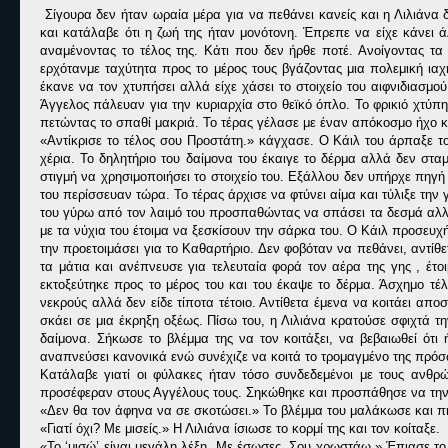
Σίγουρα δεν ήταν ωραία μέρα για να πεθάνει κανείς και η Λιλιάνα 
και κατάλαβε ότι η ζωή της ήταν μονότονη. Έπρεπε να είχε κάνει 
αναμένοντας το τέλος της. Κάτι που δεν ήρθε ποτέ. Ανοίγοντας τα
ερχότανμε ταχύτητα προς το μέρος τους βγάζοντας μια πολεμική ιαχ
έκανε να τον χτυπήσει αλλά είχε χάσει το στοιχείο του αιφνιδιασμού
Άγγελος πάλευαν για την κυριαρχία στο θεϊκό όπλο. Το φρικιό χτύπ
πετώντας το σπαθί μακριά. Το τέρας γέλασε με έναν απόκοσμο ήχο κα
«Αντίκρισε το τέλος σου Προστάτη.» κάγχασε. Ο Κάιλ του άρπαξε τ
χέρια. Το δηλητήριο του δαίμονα του έκαιγε το δέρμα αλλά δεν στα
στιγμή να χρησιμοποιήσει το στοιχείο του. Εξάλλου δεν υπήρχε πηγή
του περίσσευαν τώρα. Το τέρας άρχισε να φτύνει αίμα και τύλιξε τη
του γύρω από τον λαιμό του προσπαθώντας να σπάσει τα δεσμά αλλά
με τα νύχια του έτοιμα να ξεσκίσουν την σάρκα του. Ο Κάιλ προσευχ
την προετοιμάσει για το Καθαρτήριο. Δεν φοβόταν να πεθάνει, αντί
τα μάτια και ανέπνευσε για τελευταία φορά τον αέρα της γης , έτ
εκτοξεύτηκε προς το μέρος του και του έκαψε το δέρμα. Άσχημο τέλ
νεκρούς αλλά δεν είδε τίποτα τέτοιο. Αντίθετα έμενα να κοιτάει α
σκάει σε μια έκρηξη οξέως. Πίσω του, η Λιλιάνα κρατούσε σφιχτά τ
δαίμονα. Σήκωσε το βλέμμα της να τον κοιτάξει, να βεβαιωθεί ότι
αναπνεύσει κανονικά ενώ συνέχιζε να κοιτά το τρομαγμένο της πρό
Κατάλαβε γιατί οι φύλακες ήταν τόσο συνδεδεμένοι με τους ανθρώπ
προσέφεραν στους Αγγέλους τους. Σηκώθηκε και προσπάθησε να την 
«Δεν θα τον άφηνα να σε σκοτώσει.» Το βλέμμα του μαλάκωσε και πή
«Γιατί όχι? Με μισείς.» Η Λιλιάνα ίσιωσε το κορμί της και τον κοίταξε.
«Το ‘μισώ’ είναι μεγάλη λέξη. Με έσωσες. Σου χρωστάω.» Έπιασε το