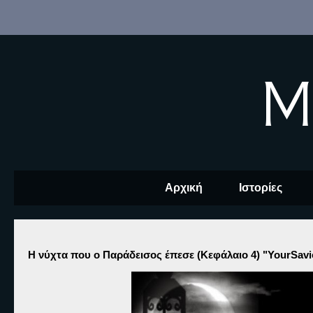
M
Αρχική
Ιστορίες
Η νύχτα που ο Παράδεισος έπεσε (Κεφάλαιο 4) "YourSavi