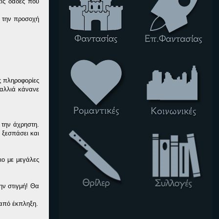
τις δάδες που
ά την προσοχή
ες πληροφορίες
μαλλιά κάνανε
 την άχρηστη.
 ξεσπάσει και
ιο με μεγάλες
ην στιγμή! Θα
 από έκπληξη.