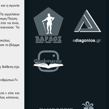
 και η αγωνία
. Τα αγγελάκια
ύτερη Πτώση.
έτσι να είναι,
αποκτούσε ‘Τα
 σκύλας.
ωσε το βλέμμα
 διάθεση είχε
ν ανθρώπων?»
τό.» είπε και
άλος κόπανος.