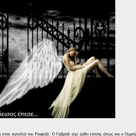
στην αγκαλιά του Ραφαήλ. Ο Γαβριήλ είχε έρθει επίσης όπως και ο Ουριή