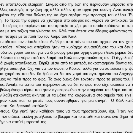
δεν αποτελούσε εξαίρεση. Στιγμές από την ζωή της περνούσαν μπροστά από
άλλες επιλογές στην ζωή της αλλά πλέον ήταν αργά για εκείνη. Αναστένα
 μάτια της είδε τον διώκτη της να έχει στρέψει την προσοχή του αλλού. 
ή. Το τέρας την άφησε να χτυπήσει στο έδαφος και γύρισε να αντικρίσει τ
. Το τέρας το περίμενε και του άρπαξε το χέρι με το οποίο κράδαινε το σπα
ησε με την τοξική του γλώσσα τον Κάιλ που έπεσε στο έδαφος φτύνοντας το 
ι πάτησε με το πόδι του τον λαιμό του Κάιλ.
ο πόδι και τον πέταξε κάτω. Ανέβηκε από πάνω του και άρχισε να τον χτυ
ματούσε. Μίσος και απέχθεια ήταν τα κυρίαρχα συναισθήματα του και δεν 
 ύδατος γύρω του και για να δημιουργήσει μια υγρή σφαίρα ήθελε μερικά δε
ν γλώσσα του γύρω από τον λαιμό του Κάιλ ακινητοποιώντας τον. Ο άγγελος έ
 χωρίς αποτέλεσμα. Σύριξε μέσα από τα μυτερά, κακοφτιαγμένα δόντια του
ήθηκε σιωπηλά. Όχι για να τον σώσει ο Κύριος, αλλά για να λυτρώσει την ψυ
θετα χαιρόταν που δεν θα ζούσε να δει τον χαμό του αγαπημένου του Αρχαγγ
οιμος να πάει προς το φως. Το φως όμως δεν ερχόταν προς το μέρος του.
ος. Άνοιξε τα μάτια του περιμένοντας να δει το φως που είχε ακούσει να π
ποσβολωμένοςτο τέρας που ήταν αγκιστρωμένο στην ασημένια του λάμα και το
ην λαβή στέκοντας ακίνητη με τα μάτια της καρφωμένα στο σημείο που είχε
 ήταν καλά και οι ματιές τους συναντήθηκαν για μια στιγμή. Ο Κάιλ κατ
σωπο. Και ξαφνικά κατάλαβε.
ους. Όχι γιατί ήταν καθήκον τους να τους προστατεύουν, όχι. Ήταν γιατ
πλησιάσει. Εκείνη χαμήλωσε το βλέμμα και το σπαθί και έκανε ένα βήμα π
γε να σταθεί μπροστά της.
 χέρι της με το δικό του και απομάκρυνε την κοφτερή λάμα από εκείνη. Χάθ