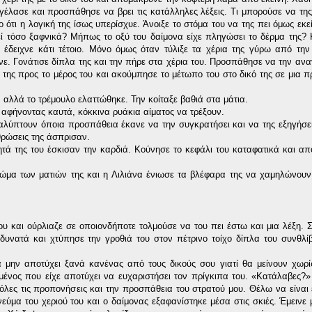
μογέλασε και προσπάθησε να βρει τις κατάλληλες λέξεις. Τι μπορούσε να της
ο ότι η λογική της ίσως υπερίσχυε. Άνοιξε το στόμα του να της πει όμως εκ
βεί τόσο ξαφνικά? Μήπως το οξύ του δαίμονα είχε πληγώσει το δέρμα της? 
 έδειχνε κάτι τέτοιο. Μόνο όμως όταν τύλιξε τα χέρια της γύρω από την
νε. Γονάτισε δίπλα της και την πήρε στα χέρια του. Προσπάθησε να την ανα
 της προς το μέρος του και ακούμπησε το μέτωπο του στο δικό της σε μια 
αλλά το τρέμουλο ελαττώθηκε. Την κοίταξε βαθιά στα μάτια.
 αφήνοντας καυτά, κόκκινα ρυάκια αίματος να τρέξουν.
αλύπτουν όποια προσπάθεια έκανε να την συγκρατήσει και να της εξηγήσε
θρώσεις της άσπρισαν.
τά της του έσκισαν την καρδιά. Κούνησε το κεφάλι του καταφατικά και α
μα των ματιών της και η Λιλιάνα ένιωσε τα βλέφαρα της να χαμηλώνουν
υ και ούρλιαζε σε οποιονδήποτε τολμούσε να του πει έστω και μια λέξη. Σ
δυνατά και χτύπησε την γροθιά του στον πέτρινο τοίχο δίπλα του συνθλί
μην αποτύχει ξανά κανένας από τους δικούς σου γιατί θα μείνουν χωρί
μένος που είχε αποτύχει να ευχαριστήσει τον πρίγκιπα του. «Κατάλαβες?»
λες τις προπονήσεις και την προσπάθεια του στρατού μου. Θέλω να είναι έ
εύμα του χεριού του και ο δαίμονας εξαφανίστηκε μέσα στις σκιές. Έμεινε 