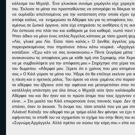
κάλεσμα του Μιχαήλ. Ένα γλυκόκαι συνάμα χαμόγελο είχε χαραχτεί
του. Έκλεισε τα μάτια του προσπαθώντας να αποτρέψει τα δάκρυα το
να ουρλιάξει απελπισμένος για την κατάσταση στην οποία είχαν έ
απόψε κιόλας, να ενημερώσει τα Αδέρφια του για τις αποφάσεις του. 
αμέσως σε ζωτικά όργανα, ούτε είχε επηρεάσει τις αισθήσεις ή τις 
Λίο έσπευσε στο πλάι του και καθάρισε με ένα καθαρό, νωπό πανί τ
Ήταν άδικο να μένει ένας απλός Άγγελος κάποιος με τόσο χρυσή ψυχ
«Λίο, γλυκέ μου Λίο. Είσαι τόσο καλός.» Ο ξανθός άγγελος χαμ
παρευρισκομένους που πηγαίνανε πάνω κάτω νευρικά. «Αρχάγγελ
κοιτάξουν. «Έχω κάτι να σας ανακοινώσω.» Πέντε ζευγάρια μάτια
ανακοινώσω τις αποφάσεις μου με κάθε τιμή στα Σεραφείμ, στα Χερο
να με συμβουλέψετε για την απόφαση μου.» Στηρίχτηκε στα χέρια το
του δωματίου. «Αδερφοί μου. Ξέρετε ότι ο χρόνος που μου απομένε
σας.» Ο Κάιλ γύρισε τα μάτια του. Ήξερε ότι θα επέλεγε εκείνον για α
η πίεση και ο ηγετικός ρόλος. Του άρεσε να είναι χαμένος στο παρασ
τα αδέρφια του έβγαινε από την αφάνεια και μετατρεπόταν στον πολ
κατάλληλη απάντηση για όλα όπως ο Μιχαήλ ούτε ήταν καλόκαρδος
Αδέρφια του και δεν ήταν και το πρώτο άτομο που τους έρχονταν σ
είναι...» Στο μυαλό του Κάιλ επικρατούσε ένας πανικός τώρα. Δεν 
σπάσει, όταν το άκουσε. Το όνομα του, τόσο απαλά που για μια στι
Λιλιάνα! Κοίταξε τον αδερφό του με τρόμο αλλά δεν φάνηκε να έχει
αφήνοντας το σπαθί του να σχηματίσει το σχήμα του στην θέση του κα
«Συγνώμη Αρχάγγελε. Αλλά πρέπει να σώσω την κόρη σου.» είπε και 