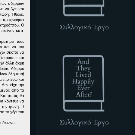
α των αδερφών
ι να βγει και
λπωρή. Ήθελε,
χε προχωρήσει
 απροόπτου. Ο
εκείνον κάτι.
ρατηρεί τους
ATLHEA
ν και να τον
 Έχω σκοπό να
 ακούσετε και
την άλλη άκρη
 Πρώτο Αδερφό
είνον όλη αυτή
α πιστεύω και
 Δεν είχε την
ημένος από τα
«Και αυτός θα
ου κόντευε να
ή την φωνή. Η
ε το χέρι του
ι άφωνο....