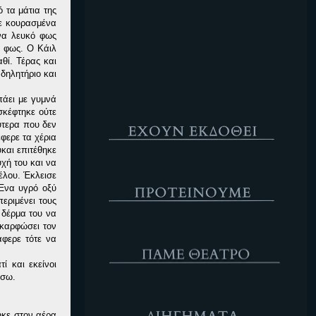
 τα μάτια της
Κενό
ξε κουρασμένα
Ένα λευκό φως
ο φως. Ο Κάιλ
θί. Τέρας και
δηλητήριο και
πάει με γυμνά
Έχουν Εκδοθεί
σκέφτηκε ούτε
ύτερα που δεν
φερε τα χέρια
και επιτέθηκε
χή του και να
Προτέινουμε
έλου. Έκλεισε
 Ένα υγρό οξύ
εριμένει τους
 δέρμα του να
 καρφώσει τον
ΘΕΑΤΡΟ
άφερε τότε να
ί και εκείνοι
ίσω.
Διηγήματα
ηκε στον αέρα