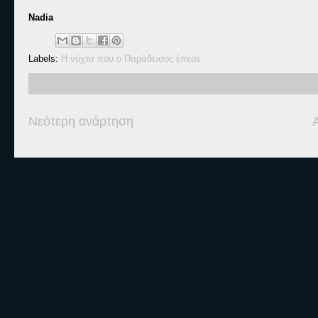
Nadia
Labels:
Η νύχτα που ο Παράδεισος έπεσε
Νεότερη ανάρτηση
Ετικέτες