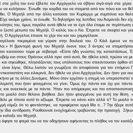
 στα χείλη του ενώ έβλεπε τον Αρχάγγελο να σβήνει σιγά-σιγά στα χέρι
υ να κυλήσουν. Ένιωθε την καρδιά του να σταματά από τον πόνο και να θέλε
ρθει. Ο Μιχαήλ από την άλλη κοιτούσε τον Κυρίαρχο με συμπόνια και θα
Είχε ακόμα χρόνο, το ένιωθε. Το δηλητήριο της λεπίδας του Άσμοντάι δεν εί
ικανότητες του, όμως παρόλα αυτά ήθελε να τα έχει όλα έτοιμα σε περίπτωση
ο ζεστό μέτωπο του Μιχαήλ. Ο καλός του ο Λίο. Έπρεπε να σκεφτεί και για 
ή. Ο Αρχάγγελος έπιασε το χέρι του και του χαμογέλασε.
ογέλασε πικραμένα και γύρισε στην δουλειά του. Ο Κάιλ έμεινε να πα
οι.» Η βροντερή φωνή του Μιχαήλ έκανε τους 3 άντρες να σταματήσου
 τον κοιτούσαν τώρα με σεβασμό. «Είστε ήδη γνώστες της καταστάσεως.
υβείμ και στους Θρόνους αλλά πριν από αυτό, θα ήθελα εσείς πρώτοι να με
υ και σηκώθηκε, πλησιάζοντας τους υπόλοιπους που στεκόντουσαν όρθιοι σ
ι είναι λίγος. Θέλω λοιπόν να γνωρίζετε ότι αποφάσισα για τον επόμενο
ντικαταστάτη και ειλικρινά, δεν ήθελε να γίνει Αρχάγγελος. Δεν ήταν για εκ
κήνιο με τις άλλες Δυνάμεις. Μόνο όταν ερχόταν η στιγμή να υπερασπιστεί τ
εμιστή που ήταν φτιαγμένος να γίνει. Όμως όχι πάντα και όχι για πάντα.
 και ανεκτικός με τα πάντα. Ήταν πιο απόμακρος και πιο αποστασιοποι
το μυαλό όταν θέλανε βοήθεια. Δεν ήταν φτιαγμένος για αυτή την θέση. 
ήθελε με τίποτα αυτό το αξίωμα. Έπρεπε να κάνει κάτι αλλά τι? Το μυαλό τ
γμή νόμιζε ότι το φαντάστηκε, να προφέρεται αργά.Μα τι...? Την ήξερε αυτ
 την ίδια αντίδραση. Ρουθούνισε ενοχλημένος τραβώντας την προσοχή. Σήκωσ
ι κοίταξε τον Μιχαήλ.
άφησε τα φτερά του να τον οδηγήσουν αφήνοντας το πλήθος να τον κοιτάζε