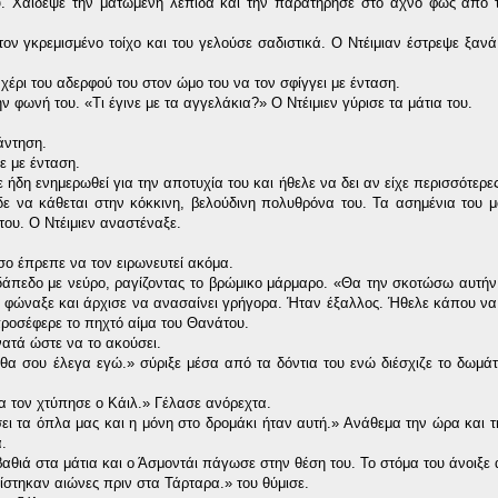
υ. Χάιδεψε την ματωμένη λεπίδα και την παρατήρησε στο αχνό φως από 
ον γκρεμισμένο τοίχο και του γελούσε σαδιστικά. Ο Ντέιμιαν έστρεψε ξαν
έρι του αδερφού του στον ώμο του να τον σφίγγει με ένταση.
φωνή του. «Τι έγινε με τα αγγελάκια?» Ο Ντέιμιεν γύρισε τα μάτια του.
άντηση.
 με ένταση.
ε ήδη ενημερωθεί για την αποτυχία του και ήθελε να δει αν είχε περισσότερ
ίδε να κάθεται στην κόκκινη, βελούδινη πολυθρόνα του. Τα ασημένια του 
του. Ο Ντέιμιεν αναστέναξε.
ο έπρεπε να τον ειρωνευτεί ακόμα.
δάπεδο με νεύρο, ραγίζοντας το βρώμικο μάρμαρο. «Θα την σκοτώσω αυτήν
» φώναξε και άρχισε να ανασαίνει γρήγορα. Ήταν έξαλλος. Ήθελε κάπου να
προσέφερε το πηχτό αίμα του Θανάτου.
νατά ώστε να το ακούσει.
θα σου έλεγα εγώ.» σύριξε μέσα από τα δόντια του ενώ διέσχιζε το δωμάτ
α τον χτύπησε ο Κάιλ.» Γέλασε ανόρεχτα.
ει τα όπλα μας και η μόνη στο δρομάκι ήταν αυτή.» Ανάθεμα την ώρα και τ
.
 βαθιά στα μάτια και ο Άσμοντάι πάγωσε στην θέση του. Το στόμα του άνοιξε
ίστηκαν αιώνες πριν στα Τάρταρα.» του θύμισε.