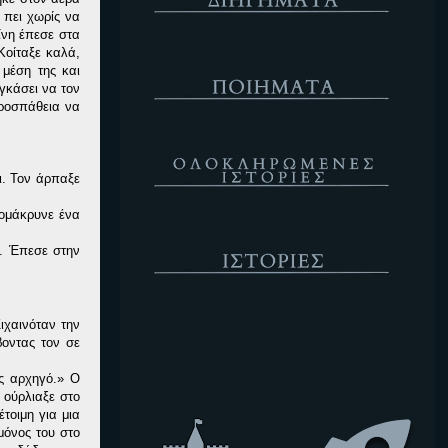
 πει χωρίς να
είνη έπεσε στα
Κοίταξε καλά,
Ποιήματα
 μέση της και
γκάσει να τον
προσπάθεια να
Ολοκληρωμένες Ιστορίες
ι. Τον άρπαξε
πομάκρυνε ένα
Ιστορίες
. Έπεσε στην
Κενό
ιχαινόταν την
βοντας τον σε
ς αρχηγό.» Ο
 ούρλιαξε στο
τοιμη για μια
μόνος του στο