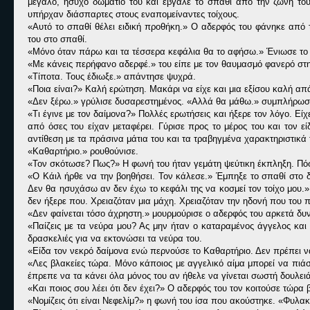
μεγάλο, ήσυχο δωμάτιο του και έβγαλε το σπαθί από την ζώνη το
υπήρχαν διάσπαρτες στους εναπομείναντες τοίχους.
«Αυτό το σπαθί θέλει ειδική προθήκη.» Ο αδερφός του φάνηκε από τ
του στο σπαθί.
«Μόνο όταν πάρω και τα τέσσερα κεφάλια θα το αφήσω.» Ένιωσε το χ
«Με κάνεις περήφανο αδερφέ.» του είπε με τον θαυμασμό φανερό στην 
«Τίποτα. Τους έδιωξε.» απάντησε ψυχρά.
«Ποια είναι?» Καλή ερώτηση. Μακάρι να είχε και μια εξίσου καλή απ
«Δεν ξέρω.» γρύλισε δυσαρεστημένος. «Αλλά θα μάθω.» συμπλήρωσε
«Τι έγινε με τον δαίμονα?» Πολλές ερωτήσεις και ήξερε τον λόγο. Είχ
από όσες του είχαν μεταφέρει. Γύρισε προς το μέρος του και τον ε
αντίθεση με τα πράσινα μάτια του και τα τραβηγμένα χαρακτηριστικά 
«Καθαρτήριο.» ρουθούνισε.
«Τον σκότωσε? Πως?» Η φωνή του ήταν γεμάτη ψεύτικη έκπληξη. Πόσ
«Ο Κάιλ ήρθε να την βοηθήσει. Τον κάλεσε.» Έμπηξε το σπαθί στο 
Δεν θα ησυχάσω αν δεν έχω το κεφάλι της να κοσμεί τον τοίχο μου.
δεν ήξερε που. Χρειαζόταν μια μάχη. Χρειαζόταν την ηδονή που του 
«Δεν φαίνεται τόσο άχρηστη.» μουρμούρισε ο αδερφός του αρκετά δυ
«Παίζεις με τα νεύρα μου? Ας μην ήταν ο καταραμένος άγγελος και 
δρασκελιές για να εκτονώσει τα νεύρα του.
«Είδα τον νεκρό δαίμονα ενώ περνούσε το Καθαρτήριο. Δεν πρέπει ν
«Λες βλακείες τώρα. Μόνο κάποιος με αγγελικό αίμα μπορεί να πιάσ
έπρεπε να τα κάνει όλα μόνος του αν ήθελε να γίνεται σωστή δουλειά
«Και ποιος σου λέει ότι δεν έχει?» Ο αδερφός του τον κοιτούσε τώρα
«Νομίζεις ότι είναι Νεφελίμ?» η φωνή του ίσα που ακούστηκε. «Φυλακ