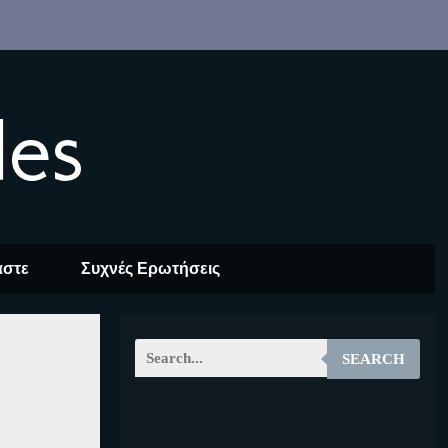
les
αστε
Συχνές Ερωτήσεις
SEARCH
EOALT