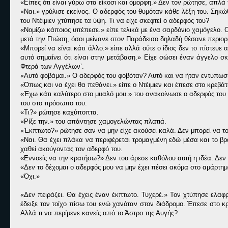
«Είπες ότι είναι γύρω στα είκοσι και όμορφη.» Δεν τον ρώτησε, απλά
«Ναι.» γρύλισε εκείνος. Ο αδερφός του θυμόταν κάθε λέξη του. Σηκώ
του Ντέιμιεν χτύπησε τα ύψη. Τι να είχε σκεφτεί ο αδερφός του?
«Νομίζω κάποιος υπέπεσε.» είπε τελικά με ένα σαρδόνιο χαμόγελο. Ο 
μετά την Πτώση, όσοι μείνανε στον Παράδεισο δηλαδή θέσανε περιορι
«Μπορεί να είναι κάτι άλλο.» είπε αλλά ούτε ο ίδιος δεν το πίστευε 
αυτό σημαίνει ότι είναι στην μετάβαση.» Είχε σώσει έναν άγγελο σ
Φτερά των Αγγέλων’.
«Αυτό φοβάμαι.» Ο αδερφός του φοβόταν? Αυτό και να ήταν εντυπωσ
«Όπως και να έχει θα πεθάνει.» είπε ο Ντέιμιεν και έπεσε στο κρεβά
«Έχω κάτι καλύτερο στο μυαλό μου.» του ανακοίνωσε ο αδερφός του
του στο πρόσωπο του.
«Τι?» ρώτησε καχύποπτα.
«Ρίξε την.» του απάντησε χαμογελώντας πλατιά.
«Έκπτωτο?» ρώτησε σαν να μην είχε ακούσει καλά. Δεν μπορεί να τ
«Ναι. Θα έχει πλάκα να περιφέρεται τρομαγμένη εδώ μέσα και το βρ
χαθεί ακούγοντας τον αδερφό του.
«Εννοείς να την κρατήσω?» Δεν του άρεσε καθόλου αυτή η ιδέα. Δεν 
«Δεν το δέχομαι ο αδερφός μου να μην έχει πέσει ακόμα στο αμάρτημ
«Όχι.»
«Δεν πειράζει. Θα έχεις έναν έκπτωτο. Τυχερέ.» Τον χτύπησε ελαφρ
έδειξε τον τοίχο πίσω του ενώ χανόταν στον διάδρομο. Έπεσε στο κρ
Αλλά τι να περίμενε κανείς από το Άστρο της Αυγής?