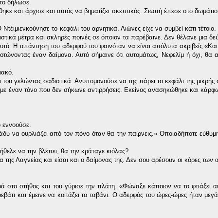
 το δήλωσε.
θηκε και άρχισε και αυτός να βηματίζει σκεπτικός. Σιωπή έπεσε στο δωμάτιο
Ντέιμιενκούνησε το κεφάλι του αρνητικά. Αιώνες είχε να συμβεί κάτι τέτοιο
στικά μέτρα και σκληρές ποινές σε όποιον τα παρέβαινε. Δεν θέλανε μια δε
αυτό. Η απάντηση του αδερφού του φαινόταν να είναι απόλυτα ακριβείς.«Και 
κοτώνοντας έναν δαίμονα. Αυτό σήμαινε ότι αυτομάτως, Νεφελίμ ή όχι, θα 
ιακό.
τι του γελώντας σαδιστικά. Ανυπομονούσε να της πάρει το κεφάλι της μικρής
 με έναν τόνο που δεν σήκωνε αντιρρήσεις. Εκείνος ανασηκώθηκε και κάρφ
ο εννοούσε.
άδυ να ουρλιάζει από τον πόνο όταν θα την παίρνεις.» Οποιαδήποτε εύθυμη
ήθελε να την βλέπει, θα την κράταγε κιόλας?
α της Λαγνείας και είσαι και ο δαίμονας της. Δεν σου αρέσουν οι κόρες τω
ά στο στήθος και του γύρισε την πλάτη. «Φώναξε κάποιον να το φτιάξει αυ
εβάτι και έμεινε να κοιτάζει το ταβάνι. Ο αδερφός του ώρες-ώρες ήταν μεγ