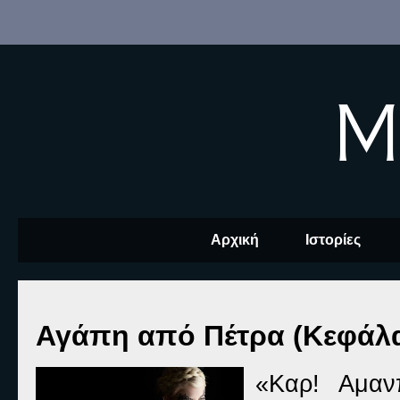
M
Αρχική
Ιστορίες
Αγάπη από Πέτρα (Κεφάλα
«Καρ! Αμανπ