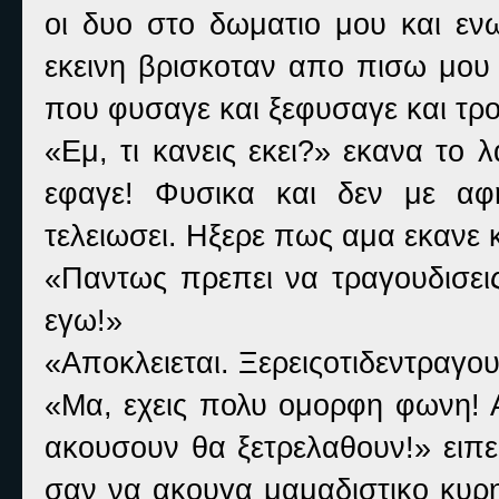
οι δυο στο δωματιο μου και ε
εκεινη βρισκοταν απο πισω μου 
που φυσαγε και ξεφυσαγε και τρομ
«Εμ, τι κανεις εκει?» εκανα το
εφαγε! Φυσικα και δεν με αφ
τελειωσει. Ηξερε πως αμα εκανε 
«Παντως πρεπει να τραγουδισει
εγω!»
«Αποκλειεται. Ξερειςοτιδεντρα
«Μα, εχεις πολυ ομορφη φωνη! Α
ακουσουν θα ξετρελαθουν!» ειπε
σαν να ακουγα μαμαδιστικο κυρη