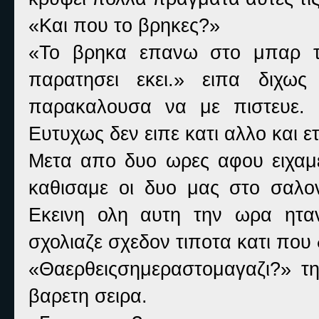
«Και που το βρηκες?»
«Το βρηκα επανω στο μπαρ τη
παρατησει εκει.» ειπα διχ
παρακαλουσα να με πιστευε. 
Ευτυχως δεν ειπε κατι αλλο και ε
Μετα απο δυο ωρες αφου ειχαμε
καθισαμε οι δυο μας στο σαλον
Εκεινη ολη αυτη την ωρα ητα
σχολιαζε σχεδον τιποτα κατι που 
«Θαερθειςσημεραστομαγαζι?» 
βαρετη σειρα.