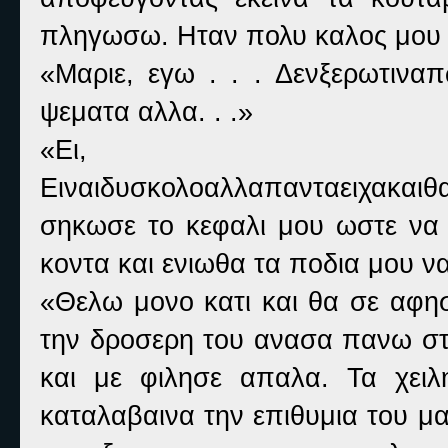
πληγωσω. Ηταν πολυ καλος μου φι
«Μαριε, εγω . . . Δενξερωτινα
ψεματα αλλα. . .»
«Ει, κα
Ειναιδυσκολοαλλαπανταειχακαιθα
σηκωσε το κεφαλι μου ωστε να τ
κοντα και ενιωθα τα ποδια μου ν
«Θελω μονο κατι και θα σε αφησ
την δροσερη του ανασα πανω στ
και με φιλησε απαλα. Τα χει
καταλαβαινα την επιθυμια του μα