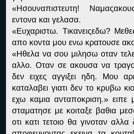
«Ησουναπιστευτη! Ναμαςακους
εντονα και γελασα.
«Ευχαριστω. Τικανειςεδω? Μεθε
απο κοντα μου ενω κρατουσε ακομ
«Ηθελα να σου μιλησω οταν τελ
αλλο. Οταν σε ακουσα να τραγο
δεν ειχες αγγιξει ηδη. Μου αρε
καταλαβει γιατι δεν το κρυβω κ
εχω καμια ανταποκριση.» ειπε 
σταματησε με κοιταξε βαθια μεσ
οτι κατι τετοιο θα γινοταν αλλα
αποφευγοντας εκεινα τα κουτα