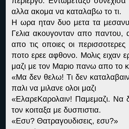
περιεργο. Εντωμεταξυ συνεχισα
αλλα ακομα να καταλαβω το τι.
Η ωρα ηταν δυο μετα τα μεσανυχ
Γελια ακουγονταν απο παντου,
απο τις οποιες οι περισσοτερες
ποτο ερεε αφθονο. Μολις ειχαν ερ
μαζι με τον Μαριο πανω απο το κ
«Μα δεν θελω! Τι δεν καταλαβαι
παλι να μιλανε ολοι μαζι
«ΕλαρεΚαρολαιν! Παμεμαζι. Να δ
τον κοιταξα με δυσπιστια.
«Εσυ? Θατραγουδισεις, εσυ?»