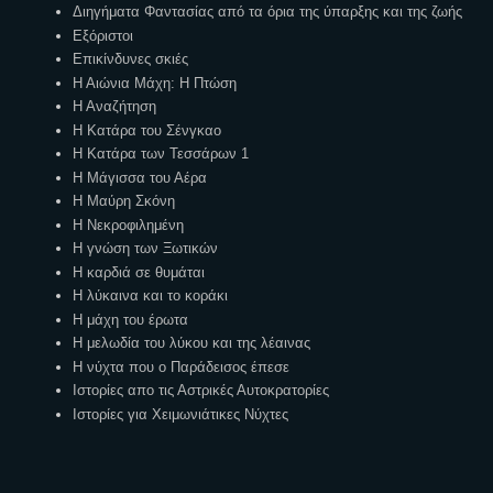
Διηγήματα Φαντασίας από τα όρια της ύπαρξης και της ζωής
Εξόριστοι
Επικίνδυνες σκιές
Η Αιώνια Μάχη: Η Πτώση
Η Αναζήτηση
Η Κατάρα του Σένγκαο
Η Κατάρα των Τεσσάρων 1
Η Μάγισσα του Αέρα
Η Μαύρη Σκόνη
Η Νεκροφιλημένη
Η γνώση των Ξωτικών
Η καρδιά σε θυμάται
Η λύκαινα και το κοράκι
Η μάχη του έρωτα
Η μελωδία του λύκου και της λέαινας
Η νύχτα που ο Παράδεισος έπεσε
Ιστορίες απο τις Αστρικές Αυτοκρατορίες
Ιστορίες για Χειμωνιάτικες Νύχτες