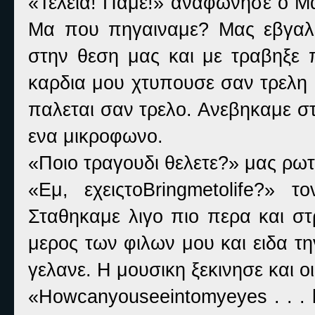
«Τελεια! Παμε!» αναφωνησε ο Μα
Μα που πηγαιναμε? Μας εβγαλ
στην θεση μας και με τραβηξε 
καρδια μου χτυπουσε σαν τρελη 
παλεται σαν τρελο. Ανεβηκαμε σ
ενα μικροφωνο.
«Ποιο τραγουδι θελετε?» μας ρωτ
«Εμ, εχειςτοBringmetolife?» 
Σταθηκαμε λιγο πιο περα και στ
μερος των φιλων μου και ειδα τη
γελανε. Η μουσικη ξεκινησε και ο
«Howcanyouseeintomyeyes . . . 