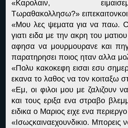
«Καρολαιν, ειμαισεμπαντα
Τωραθακολλησω?» ειπεκαιτονκοιτ
«Μου λες ψεματα για να παω. Οχ
γιατι ειδα με την ακρη του ματι
αφησα να μουρμουρανε και πηγ
παρατηρησει ποιος ηταν αλλα μο
«Πολυ κακοκεφη εισαι εσυ σημερ
εκανα το λαθος να τον κοιταξω στ
«Εμ, οι φιλοι μου με ζαλιζουν 
και τους εριξα ενα στραβο βλεμ
ειδικα ο Μαριος ειχε ενα περιερ
«Ισωςκαιναεχουνδικιο. Μπορεις ν