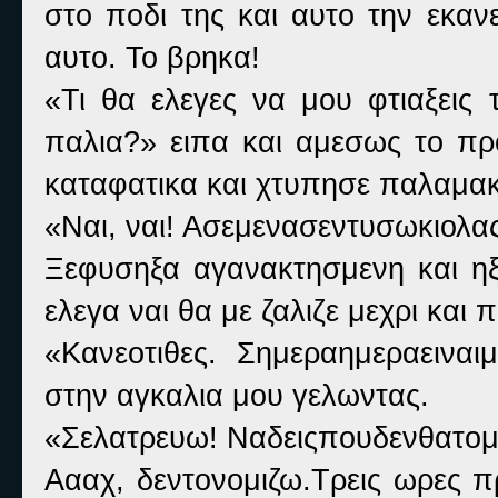
στο ποδι της και αυτο την εκα
αυτο. Το βρηκα!
«Τι θα ελεγες να μου φτιαξεις
παλια?» ειπα και αμεσως το πρ
καταφατικα και χτυπησε παλαμακι
«Ναι, ναι! Ασεμενασεντυσωκιολα
Ξεφυσηξα αγανακτησμενη και ηξ
ελεγα ναι θα με ζαλιζε μεχρι και 
«Κανεοτιθες. Σημεραημεραειναι
στην αγκαλια μου γελωντας.
«Σελατρευω! Ναδειςπουδενθατομ
Αααχ, δεντονομιζω.Τρεις ωρες π