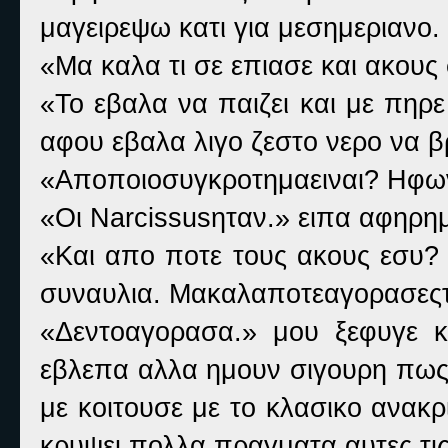
μαγειρεψω κατι για μεσημεριανο.
«Μα καλα τι σε επιασε και ακους
«Το εβαλα να παιζει και με πηρε
αφου εβαλα λιγο ζεστο νερο να βρ
«Αποποιοσυγκροτημαειναι? Ηφ
«Οι Narcissusηταν.» ειπα αφηρη
«Και απο ποτε τους ακους εσυ? 
συναυλια. Μακαλαποτεαγορασες
«Δεντοαγορασα.» μου ξεφυγε 
εβλεπα αλλα ημουν σιγουρη πως 
με κοιτουσε με το κλασικο ανακρ
κρυψει πολλα πραγματα αυτες τις 