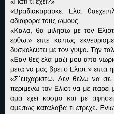
«Γιατι τι εχει?»
«Βραδιακαραοκε. Ελα, θαεχειπ
αδιαφορα τους ωμους.
«Καλα, θα μιλησω με τον Ελιο
ερθω.» ειπε καπως εκνευρισμ
δυσκολευτει με τον γυψο. Την τ
«Εαν θες ελα μαζι μου απο νωρι
μετα να μας βρει ο Ελιοτ.» ειπα 
«Σ΄ευχαριστω. Δεν θελω να σε 
περιμενω τον Ελιοτ να με παρει μ
αμα εχει κοσμο και με αφησε
αμεσως καταλαβα τι ετρεχε. Ενι