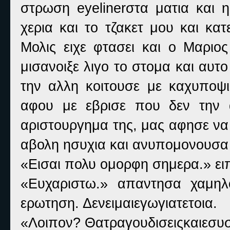
στρωση eyelinerστα ματια και 
χερια και το τζακετ μου και κ
Μολις ειχε φτασει και ο Μαριος
μισανοιξε λιγο το στομα και αυ
την αλλη κοιτουσε με καχυποψ
αφου με εβρισε που δεν την 
αριστουργημα της, μας αφησε να
αβολη ησυχια και ανυπομονουσα
«Εισαι πολυ ομορφη σημερα.» ειπ
«Ευχαριστω.» απαντησα χαμηλ
ερωτηση. Δενειμαιεγωγιατετοια.
«Λοιπον? Θατραγουδισειςκαιεσυ