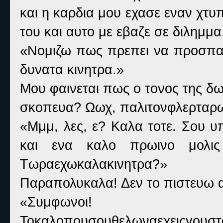
και η καρδια μου εχασε εναν χτ
του και αυτο με εβαζε σε διλημμα
«Νομιζω πως πρεπει να προσπαθ
δυνατα κινητρα.»
Μου φαινεται πως ο τονος της δω
σκοπευα? Ωωχ, παλιτονφλερταρω
«Μμμ, λες, ε? Καλα τοτε. Σου υ
και ενα καλο πρωινο μολις 
Τωραεχωκαλακινητρα?»
Παραπολυκαλα! Δεν το πιστευω 
«Συμφωνοι!
Τοκαλοπουσουθελωναεχειςγουστο