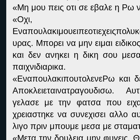
«Μη μου πεις οτι σε εβαλε η Ρω
«Οχι, οχ
Εναπουλακιμουειπεοτιεχειςπολ
υρας. Μπορει να μην ειμαι ειδικ
και δεν ανηκει η δικη σου μεσα
παιχνιδιαρικα.
«ΕναπουλακιπουτολενεΡω και δε
Αποκλειεταινατραγουδισω. Αυ
γελασε με την φατσα που ειχ
χρειαστηκε να συνεχισει αλλο α
λιγο πριν μπουμε μεσα με σταματ
«Μετα την δουλεια μην φυγεις. 