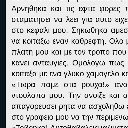
Αρνηθηκα και τις εφτα φορες 
σταματησει να λεει για αυτο ειχ
στο κεφαλι μου. Σηκωθηκα αμε
να κοιταξω εναν καθρεφτη. Ολο 
πλατη μου και με τον τροπο που 
κανει ανταυγιες. Ομολογω πως
κοιταξα με ενα γλυκο χαμογελο κα
«Τωρα παμε στα ρουχα!» αναφ
ντουλαπα μου. Την ανοιξε και α
απαγορευσει ρητα να ασχοληθω ε
στο γραφειο μου να την περιμενω
«Τοβρηκα! Αυτοθαβαλειςμαζιμετα