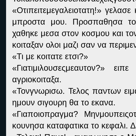
«Οτιπειτεμεγαλειοτατη!» γελασε
μπροστα μου. Προσπαθησα το
χαθηκε μεσα στον κοσμου και τον
κοιταξαν ολοι μαζι σαν να περιμε
«Τι με κοιτατε ετσι?»
«Γιατιμιλουσεςμεαυτον?» ε
αγριοκοιταξα.
«Τονγνωρισω. Τελος παντων ειμ
ημουν σιγουρη θα το εκανα.
«Γιαποιοπραγμα? Μηνμουπειςο
κουνησα καταφατικα το κεφαλι. 