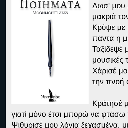
Δωσ' μου 
μακριά το
Κρύψε με 
πάντα η μ
Ταξίδεψέ 
μουσικές τ
Χάρισέ μο
την πνοή 
Κράτησέ μ
γιατί μόνο έτσι μπορώ να φτάσω τ
Ψιθύρισέ μου λόγια ξεχασμένα, μ