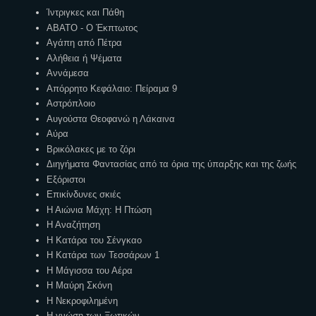
Ίντριγκες και Πάθη
ΑΒΑΤΟ - Ο Έκπτωτος
Αγάπη από Πέτρα
Αλήθεια ή Ψέματα
Αννάμεσα
Απόρρητο Κεφάλαιο: Πείραμα 9
Αστρόπλοιο
Αυγούστα Θεοφανώ η Λάκαινα
Αύρα
Βρικόλακες με το ζόρι
Διηγήματα Φαντασίας από τα όρια της ύπαρξης και της ζωής
Εξόριστοι
Επικίνδυνες σκιές
Η Αιώνια Μάχη: Η Πτώση
Η Αναζήτηση
Η Κατάρα του Σένγκαο
Η Κατάρα των Τεσσάρων 1
Η Μάγισσα του Αέρα
Η Μαύρη Σκόνη
Η Νεκροφιλημένη
Η γνώση των Ξωτικών