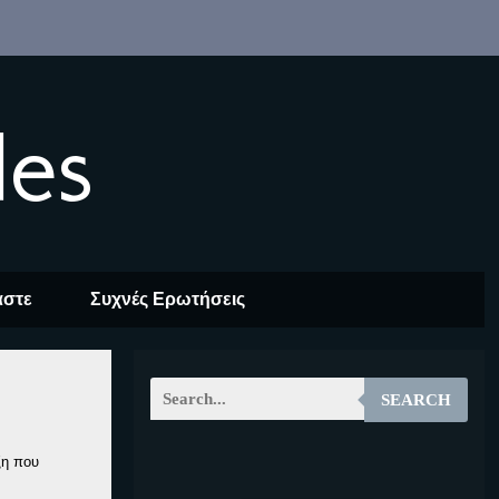
les
αστε
Συχνές Ερωτήσεις
SEARCH
ξη που
EOALT