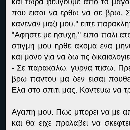
και τωρα φευγουμε απο το μαγαζ
που εισαι να ερθω να σε βρω. 
κανεναν μαζι μου." ειπε παρακλητ
"Αφηστε με ησυχη." ειπα παλι ατο
στιγμη μου ηρθε ακομα ενα μηνυ
και μονο για να δω τις δικαιολογιε
- Σε παρακαλω, γυρνα πισω. Πρε
βρω παντου μα δεν εισαι πουθε
Ελα στο σπιτι μας. Κοντευω να τ
Αγαπη μου. Πως μπορει να με απ
και θα ειχε προλαβει να σκεφτε