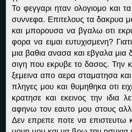
Το φεγγαρι ηταν ολογιομο και τ
συννεφα. Επιτελους τα δακρυα μο
και μπορουσα να βγαλω οτι εκρυ
φορα να ειμαι ευτυχισμενη? Για
μια βαθια ανασα και εβγαλα μια
σιγη που εκρυβε το δασος. Την κ
ξεμεινα απο αερα σταματησα και 
πληγες μου και θυμηθηκα οτι ει
κρατησε και εκεινος την ιδια λε
αφηνω τον εαυτο μου στους αλλ
Δεν επρεπε ποτε να επιστευτω κ
μονη μου και να βρω την ησυχια 