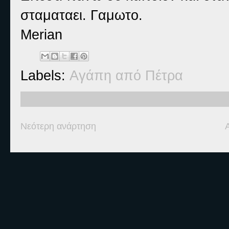
σταματαει. Γαμωτο.
Merian
Labels:
Αγάπη από Πέτρα
Νεότερη ανάρτηση
Ετικέτες