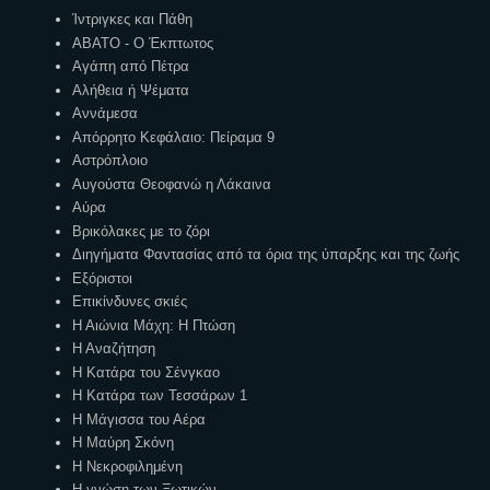
Ίντριγκες και Πάθη
ΑΒΑΤΟ - Ο Έκπτωτος
Αγάπη από Πέτρα
Αλήθεια ή Ψέματα
Αννάμεσα
Απόρρητο Κεφάλαιο: Πείραμα 9
Αστρόπλοιο
Αυγούστα Θεοφανώ η Λάκαινα
Αύρα
Βρικόλακες με το ζόρι
Διηγήματα Φαντασίας από τα όρια της ύπαρξης και της ζωής
Εξόριστοι
Επικίνδυνες σκιές
Η Αιώνια Μάχη: Η Πτώση
Η Αναζήτηση
Η Κατάρα του Σένγκαο
Η Κατάρα των Τεσσάρων 1
Η Μάγισσα του Αέρα
Η Μαύρη Σκόνη
Η Νεκροφιλημένη
Η γνώση των Ξωτικών