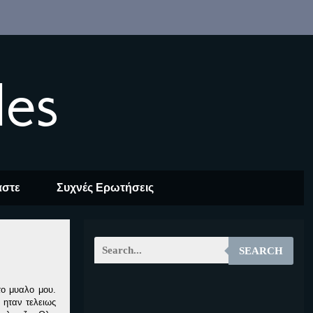
les
αστε
Συχνές Ερωτήσεις
SEARCH
το μυαλο μου.
EOALT
 ηταν τελειως