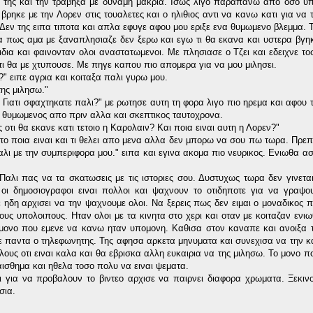
 της και την τραβηξα με δυναμη μακρια. Ισως λιγο παραπανω απο οσο υ
βρηκε με την Λορεν στις τουαλετες και ο ηλιθιος αντι να κανω κατι για να
. Δεν της ειπα τιποτα και απλα εφυγε αφου μου εριξε ενα θυμωμενο βλεμμα.
α πως αμα με ξαναπλησιαζε δεν ξερω και εγω τι θα εκανα και υστερα βγη
δια και φαινονταν ολοι αναστατωμενοι. Με πλησιασε ο Τζει και εδειχνε τ
οτι θα με χτυπουσε. Με πηγε καπου πιο απομερα για να μου μιλησει.
" ειπε αγρια και κοιταξα παλι γυρω μου.
της μιλησω."
? Γιατι σφαχτηκατε παλι?" με ρωτησε αυτη τη φορα λιγο πιο ηρεμα και αφου 
ο θυμωμενος απο πριν αλλα και σκεπτικος ταυτοχρονα.
 οτι θα εκανε κατι τετοιο η Καρολαιν? Και ποια ειναι αυτη η Λορεν?"
 το ποια ειναι και τι θελει απο μενα αλλα δεν μπορω να σου πω τωρα. Πρεπ
ι με την συμπεριφορα μου." ειπα και εγινα ακομα πιο νευρικος. Ενιωθα α
Παλι πας να τα σκατωσεις με τις ιστοριες σου. Δυστυχως τωρα δεν γινετα
, οι δημοσιογραφοι ειναι πολλοι και ψαχνουν το οτιδηποτε για να γραψο
δη αρχισει να την ψαχνουμε ολοι. Να ξερεις πως δεν ειμαι ο μοναδικος π
τους υπολοιπους. Ηταν ολοι με τα κινητα στο χερι και οταν με κοιταζαν ενι
 μονο που εμενε να κανω ηταν υπομονη. Καθισα στον καναπε και ανοιξα τ
ε παντα ο τηλεφωνητης. Της αφησα αρκετα μηνυματα και συνεχισα να την 
ς οτι ειναι καλα και θα εβρισκα αλλη ευκαιρια να της μιλησω. Το μονο π
αισθημα και ηθελα τοσο πολυ να ειναι ψεματα.
ι για να προβαλουν το βιντεο αρχισε να παιρνει διαφορα χρωματα. Ξεκι
σια.