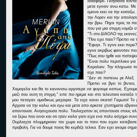
αδιαφορο. Πλησιασα κοντα
μετα εγιναν ανω κατω. Με 
εμεινα εκει να την κοιταζω
την Λορεν και την απειλησ
την βρω. Πηγα προς τα παι
που για μια στιγμη νομιζα 
"Τι στο ΔΙΑΟΛΟ της εκανες?
"Που εχει παει? Πρεπει να 
"Εφυγε. Τι εγινε εκει περα
εγινε ακριβως φαινοταν πι
"Πως σου ηρθε και πιστεψες
"Ειναι πολυ περιπλοκο για
Καρολαιν. Την πληγωσα παλ
ειχε παει?
"Δεν σε πιστευω ρε Αλεξ. 
Πρεπει να βγει το βιντεο
Χαμογελα και θα το κανονισω αργοτερα να φυγουμε καπως. Εχουμε η
μαζι σου αυτη τη στιγμη." ειπε πιο ηρεμα και στο τελευταιο κοιταξα 
μου πεταγαν ομαδικως μαχαιρια. Τα ειχα κανει σκατα! Γαμωτο! Το
Αρχισα να την καλω και εγω και μετα απο αρκετα χτυπηματα εβγαιν
απαντουσε. Ανησυχουσα πολυ. Τουλαχιστον ας απαντουσε στους αλλου
να ξερω που ειναι και οτι ηταν καλα γιατι ειχα ενα πολυ ασχημο συν
Ουρλιαχτα πλυμμηρισαν τον χωρο και το πανι που ειχαν κατεβασε
προβολη. Για να δουμε ποιος θα κερδιζε τελικα. Εαν εχει ακομα σημα