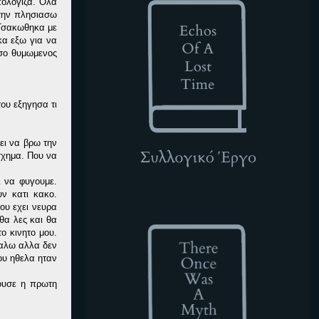
πολογιζα. Ολα
 την πλησιασω
 Τσακωθηκα με
κα εξω για να
οσο θυμωμενος
του εξηγησα τι
ει να βρω την
σχημα. Που να
ι να φυγουμε.
υν κατι κακο.
TOWAM
ου εχει νευρα
ωθα λες και θα
ο κινητο μου.
καλω αλλα δεν
ου ηθελα ηταν
νουσε η πρωτη