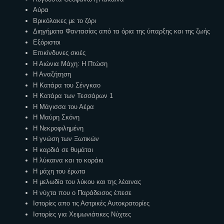
Αύρα
Βρικόλακες με το ζόρι
Διηγήματα Φαντασίας από τα όρια της ύπαρξης και της ζωής
Εξόριστοι
Επικίνδυνες σκιές
Η Αιώνια Μάχη: Η Πτώση
Η Αναζήτηση
Η Κατάρα του Σένγκαο
Η Κατάρα των Τεσσάρων 1
Η Μάγισσα του Αέρα
Η Μαύρη Σκόνη
Η Νεκροφιλημένη
Η γνώση των Ξωτικών
Η καρδιά σε θυμάται
Η λύκαινα και το κοράκι
Η μάχη του έρωτα
Η μελωδία του λύκου και της λέαινας
Η νύχτα που ο Παράδεισος έπεσε
Ιστορίες απο τις Αστρικές Αυτοκρατορίες
Ιστορίες για Χειμωνιάτικες Νύχτες