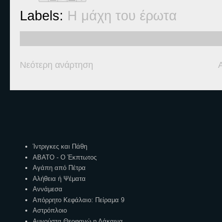
Labels:
Η μάχη του έρωτα
Νεότερη ανάρτηση
Ετικέτες
Ίντριγκες και Πάθη
ΑΒΑΤΟ - Ο Έκπτωτος
Αγάπη από Πέτρα
Αλήθεια ή Ψέματα
Αννάμεσα
Απόρρητο Κεφάλαιο: Πείραμα 9
Αστρόπλοιο
Αυγούστα Θεοφανώ η Λάκαινα