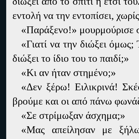
διώξει από το σπίτι ή έτσι τ
εντολή να την εντοπίσει, χωρί
«Παράξενο!» μουρμούρισε σ
«Γιατί να την διώξει όμως;
διώξει το ίδιο του το παιδί;»
«Κι αν ήταν στημένο;»
«Δεν ξέρω! Ειλικρινά! Σκ
βρούμε και οι από πάνω φωνά
«Σε στρίμωξαν άσχημα;»
«Μας απείλησαν με ξήλω