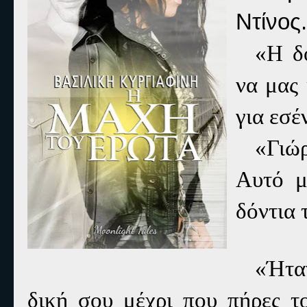
Ντίνος.
«Η δο
να μας
για εσέ
«Γιώ
Αυτό μ
δόντια 
«Ήτα
δική σου μέχρι που πήρες τ