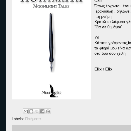
Όλα...
Όπως έρχονται, έτσι
Ιερά-δούλη , δηλώνει
...η μνήμη
Κρατώ τα λάφυρα γλυ
''Θα σε θυμάμαι''
Υ/Γ
Κάποτε γράφοντας,ί
τα φτερά μου είχα αρν
στα δυο σου χείλη
Elixir Elix
Labels:
Ποιήματα