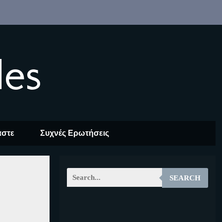
les
αστε
Συχνές Ερωτήσεις
SEARCH
EOALT