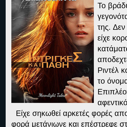
Το βράδυ
γεγονότα
της. Δεν
είχε κορ
κατάματ
αποδεχτε
Ριντέλ κ
το όνομα
Επιπλέο
αφεντικό
Είχε σηκωθεί αρκετές φορές απο
φορά μετάνιωνε και επέστρεφε στ