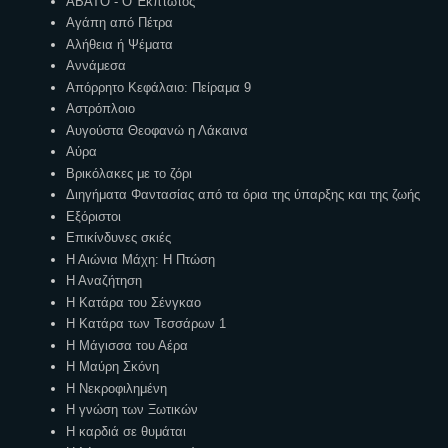
ΑΒΑΤΟ - Ο Έκπτωτος
Αγάπη από Πέτρα
Αλήθεια ή Ψέματα
Αννάμεσα
Απόρρητο Κεφάλαιο: Πείραμα 9
Αστρόπλοιο
Αυγούστα Θεοφανώ η Λάκαινα
Αύρα
Βρικόλακες με το ζόρι
Διηγήματα Φαντασίας από τα όρια της ύπαρξης και της ζωής
Εξόριστοι
Επικίνδυνες σκιές
Η Αιώνια Μάχη: Η Πτώση
Η Αναζήτηση
Η Κατάρα του Σένγκαο
Η Κατάρα των Τεσσάρων 1
Η Μάγισσα του Αέρα
Η Μαύρη Σκόνη
Η Νεκροφιλημένη
Η γνώση των Ξωτικών
Η καρδιά σε θυμάται