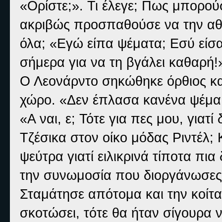
«Ορίστε;». Τι έλεγε; Πως μπορούσ
ακριβώς προσπαθούσε να την αθω
όλα; «Εγώ είπα ψέματα; Εσύ είσ
σήμερα για να τη βγάλει καθαρή!
Ο Λεονάρντο σηκώθηκε όρθιος και
χώρο. «Δεν έπλασα κανένα ψέμα,
«Α ναι, ε; Τότε για πες μου, γιατ
Τζέσικα στον οίκο μόδας Ριντέλ; 
ψεύτρα γιατί ειλικρινά τίποτα πι
την συνωμοσία που διοργάνωσες μ
Σταμάτησε απότομα και την κοίτ
σκοτώσει, τότε θα ήταν σίγουρα 