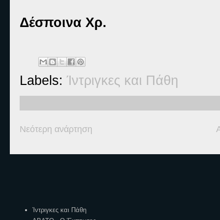
Δέσποινα Χρ.
Labels:
Ίντριγκες και Πάθη
Νεότερη ανάρτηση
Ετικέτες
Ίντριγκες και Πάθη