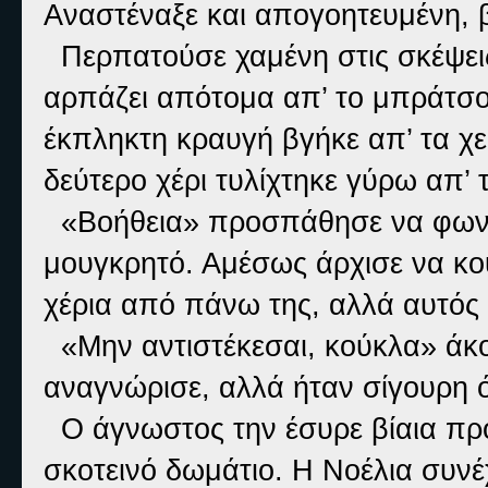
Αναστέναξε και απογοητευμένη, β
Περπατούσε χαμένη στις σκέψεις 
αρπάζει απότομα απ’ το μπράτσο 
έκπληκτη κραυγή βγήκε απ’ τα χεί
δεύτερο χέρι τυλίχτηκε γύρω απ’ 
«Βοήθεια» προσπάθησε να φωνάξ
μουγκρητό. Αμέσως άρχισε να κο
χέρια από πάνω της, αλλά αυτός
«Μην αντιστέκεσαι, κούκλα» άκο
αναγνώρισε, αλλά ήταν σίγουρη ότ
Ο άγνωστος την έσυρε βίαια πρ
σκοτεινό δωμάτιο. Η Νοέλια συνέχ