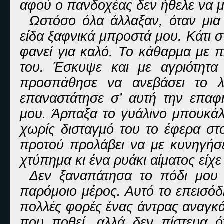
αφού ο πανδοχέας δεν ήθελε να μ
Ωστόσο όλα άλλαξαν, όταν μια 
είδα ξαφνικά μπροστά μου. Κάτι σ
φανεί για καλό. Το κάθαρμα με 
του. Έσκυψε και με αγριότητ
προσπάθησε να ανεβάσει το λ
επαναστάτησε σ’ αυτή την επαφ
μου. Άρπαξα το γυάλινο μπουκάλ
χωρίς δισταγμό του το έφερα στ
προτού προλάβει να με κυνηγήσε
χτύπημα κι ένα ρυάκι αίματος είχ
Δεν ξαναπάτησα το πόδι μου 
παρόμοιο μέρος. Αυτό το επεισόδι
πολλές φορές ένας άντρας αναγκάζ
που ποθεί, αλλά δεν πίστευα ό