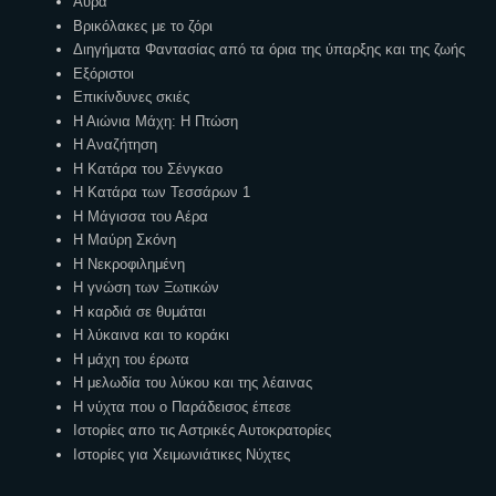
Αύρα
Βρικόλακες με το ζόρι
Διηγήματα Φαντασίας από τα όρια της ύπαρξης και της ζωής
Εξόριστοι
Επικίνδυνες σκιές
Η Αιώνια Μάχη: Η Πτώση
Η Αναζήτηση
Η Κατάρα του Σένγκαο
Η Κατάρα των Τεσσάρων 1
Η Μάγισσα του Αέρα
Η Μαύρη Σκόνη
Η Νεκροφιλημένη
Η γνώση των Ξωτικών
Η καρδιά σε θυμάται
Η λύκαινα και το κοράκι
Η μάχη του έρωτα
Η μελωδία του λύκου και της λέαινας
Η νύχτα που ο Παράδεισος έπεσε
Ιστορίες απο τις Αστρικές Αυτοκρατορίες
Ιστορίες για Χειμωνιάτικες Νύχτες