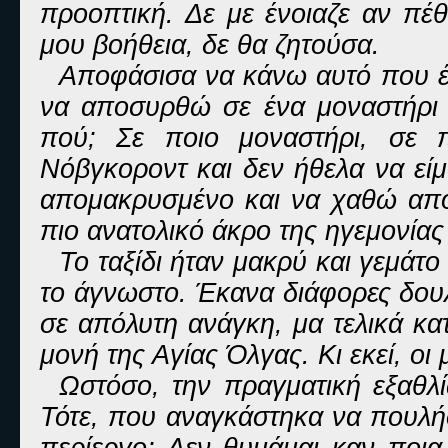
προοπτική. Δε με ένοιαζε αν πέθ
μου βοήθεια, δε θα ζητούσα.
Αποφάσισα να κάνω αυτό που έκ
να αποσυρθώ σε ένα μοναστήρι 
πού; Σε ποιο μοναστήρι, σε 
Νόβγκοροντ και δεν ήθελα να εί
απομακρυσμένο και να χαθώ από 
πιο ανατολικό άκρο της ηγεμονίας
Το ταξίδι ήταν μακρύ και γεμάτ
το άγνωστο. Έκανα διάφορες δουλ
σε απόλυτη ανάγκη, μα τελικά κ
μονή της Αγίας Όλγας. Κι εκεί, οι
Ωστόσο, την πραγματική εξαθλ
Τότε, που αναγκάστηκα να πουλήσ
περίεργο; Δεν θυμάμαι καν ποι