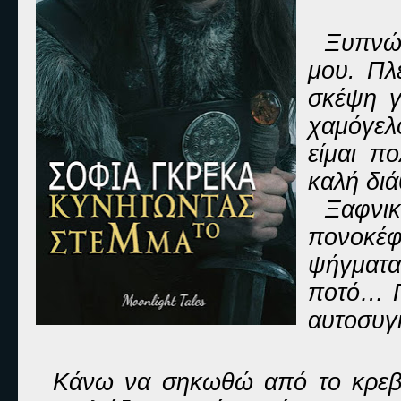
Ξυπνώ 
μου. Πλ
σκέψη γ
χαμόγελ
είμαι πο
καλή δι
Ξαφνι
πονοκέ
ψήγματα
ποτό… Π
αυτοσυγ
Κάνω να σηκωθώ από το κρεβάτ