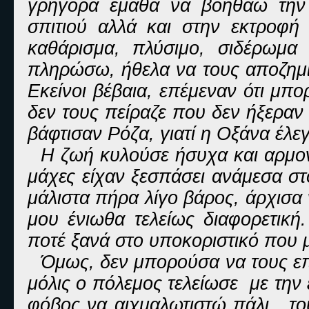
γρήγορα έμαθα να βοηθάω την 
σπιτιού αλλά και στην εκτροφή
καθάρισμα, πλύσιμο, σιδέρωμ
πληρώσω, ήθελα να τους αποζημι
Εκείνοι βέβαια, επέμεναν ότι μπ
δεν τους πείραζε που δεν ήξεραν 
βάφτισαν Ρόζα, γιατί η Οξάνα έλε
Η ζωή κυλούσε ήσυχα και αρμον
μάχες είχαν ξεσπάσει ανάμεσα στ
μάλιστα πήρα λίγο βάρος, άρχισα 
μου ένιωθα τελείως διαφορετική
ποτέ ξανά στο υποκοριστικό που 
Όμως, δεν μπορούσα να τους επι
μόλις ο πόλεμος τελείωσε με την
φόβος να αιχμαλωτιστώ πάλι, το