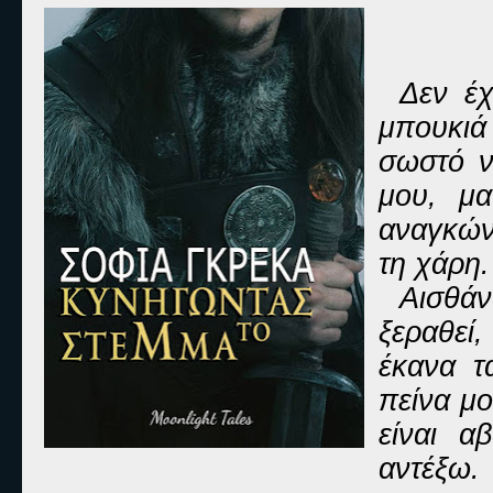
Δεν έχ
μπουκιά 
σωστό ν
μου, μα
αναγκών
τη χάρη.
Αισθά
ξεραθεί
έκανα τ
πείνα μο
είναι α
αντέξω.