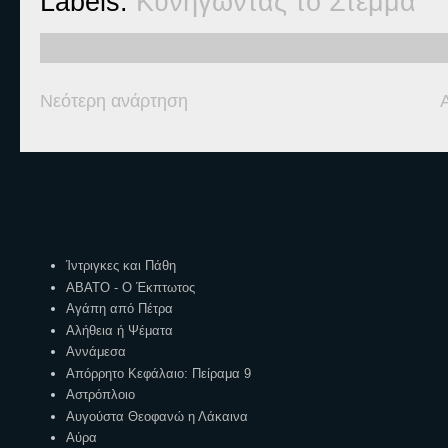
Labels:
Κυνηγώντας το Στέμμα
Νεότερη ανάρτηση
Ετικέτες
Ίντριγκες και Πάθη
ΑΒΑΤΟ - Ο Έκπτωτος
Αγάπη από Πέτρα
Αλήθεια ή Ψέματα
Αννάμεσα
Απόρρητο Κεφάλαιο: Πείραμα 9
Αστρόπλοιο
Αυγούστα Θεοφανώ η Λάκαινα
Αύρα