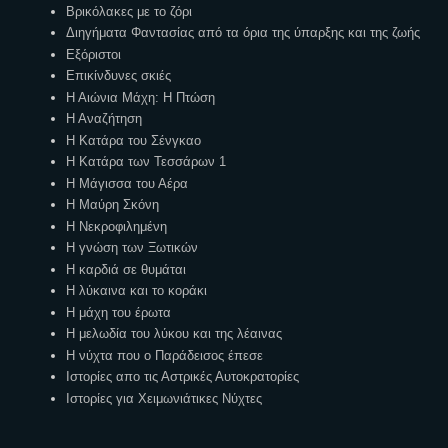
Βρικόλακες με το ζόρι
Διηγήματα Φαντασίας από τα όρια της ύπαρξης και της ζωής
Εξόριστοι
Επικίνδυνες σκιές
Η Αιώνια Μάχη: Η Πτώση
Η Αναζήτηση
Η Κατάρα του Σένγκαο
Η Κατάρα των Τεσσάρων 1
Η Μάγισσα του Αέρα
Η Μαύρη Σκόνη
Η Νεκροφιλημένη
Η γνώση των Ξωτικών
Η καρδιά σε θυμάται
Η λύκαινα και το κοράκι
Η μάχη του έρωτα
Η μελωδία του λύκου και της λέαινας
Η νύχτα που ο Παράδεισος έπεσε
Ιστορίες απο τις Αστρικές Αυτοκρατορίες
Ιστορίες για Χειμωνιάτικες Νύχτες