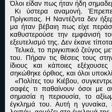
Όλοι είδαν πως ήταν ήδη σημαδε
Κι ύστερα αναμονή. Έπρεπ
Πρίγκιπας. Η Ναντέζντα δεν ήξε
μα ήταν βέβαιη πως είχε περά
καθυστερούσε την εμφάνισή το
εξευτελισμό της. Δεν έκανε τίποτα
Τελικά, το πριγκιπικό ζεύγος μ
του. Πήραν τις θέσεις τους στ
ίδιους και κάποιες εξέχουσε
σηκώθηκε όρθιος, και όλοι υποκλ
«Πολίτες του Κιέβου, συγκεντρ
σαφές τι παθαίνουν όσοι με α
σημασία η περιουσία, το αξί
έγκλημά του. Αυτή η γυναίκα, 
λοιπόν, αρμόζει στο έγκλημά της.