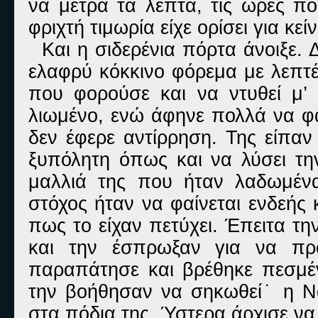
να μετρά τα λεπτά, τις ώρες π
φριχτή τιμωρία είχε ορίσει για κε
Και η σιδερένια πόρτα άνοιξε.
ελαφρύ κόκκινο φόρεμα με λεπτές
που φορούσε και να ντυθεί μ’
λιωμένο, ενώ άφηνε πολλά να φα
δεν έφερε αντίρρηση. Της είπαν
ξυπόλητη όπως και να λύσει τη
μαλλιά της που ήταν λαδωμέν
στόχος ήταν να φαίνεται ενδεής
πως το είχαν πετύχει. Έπειτα τ
και την έσπρωξαν για να πρ
παραπάτησε και βρέθηκε πεσμέ
την βοήθησαν να σηκωθεί˙ η Να
στα πόδια της. Ύστερα άρχισε να