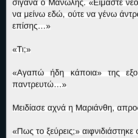
σιγανά ο Μανώλης. «Είμαστε νέο
να μείνω εδώ, ούτε να γένω άντρ
επίσης…»
«Τι;»
«Αγαπώ ήδη κάποια» της εξομ
παντρευτώ…»
Μειδίασε αχνά η Μαριάνθη, απρο
«Πως το ξεύρεις;» αιφνιδιάστηκε 