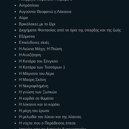
Αστρόπλοιο
Αυγούστα Θεοφανώ η Λάκαινα
Αύρα
Βρικόλακες με το ζόρι
Διηγήματα Φαντασίας από τα όρια της ύπαρξης και της ζωής
Εξόριστοι
Επικίνδυνες σκιές
Η Αιώνια Μάχη: Η Πτώση
Η Αναζήτηση
Η Κατάρα του Σένγκαο
Η Κατάρα των Τεσσάρων 1
Η Μάγισσα του Αέρα
Η Μαύρη Σκόνη
Η Νεκροφιλημένη
Η γνώση των Ξωτικών
Η καρδιά σε θυμάται
Η λύκαινα και το κοράκι
Η μάχη του έρωτα
Η μελωδία του λύκου και της λέαινας
Η νύχτα που ο Παράδεισος έπεσε