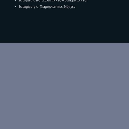
Ιστορίες απο τις Αστρικές Αυτοκρατορίες
Ιστορίες για Χειμωνιάτικες Νύχτες