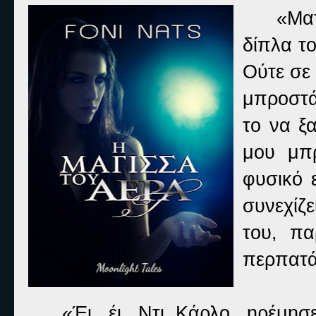
«Ματ
δίπλα το
Ούτε σε 
μπροστά
το να ξα
μου μπ
φυσικό 
συνεχίζ
του, πα
περπατά
«Έι, έι, Ντι Κάρλο, ηρέμησ