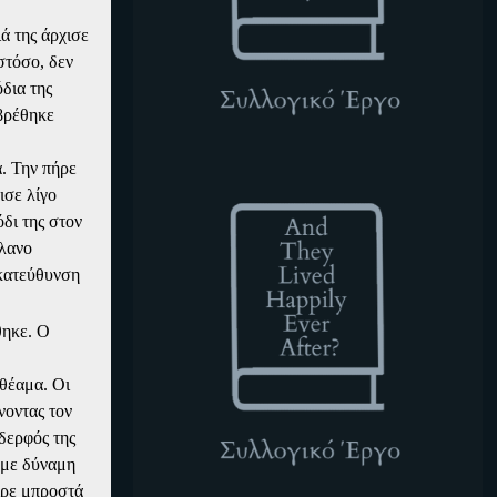
ά της άρχισε
στόσο, δεν
όδια της
 βρέθηκε
. Την πήρε
ATLHEA
ισε λίγο
δι της στον
άλανο
 κατεύθυνση
θηκε. Ο
θέαμα. Οι
νοντας τον
αδερφός της
 με δύναμη
ιρε μπροστά