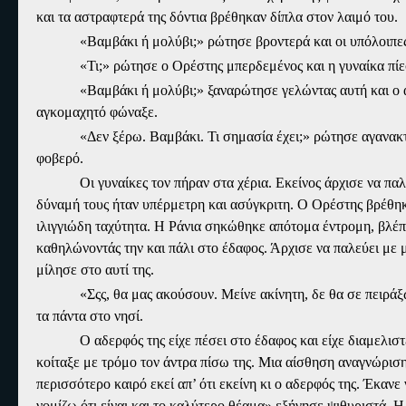
και τα αστραφτερά της δόντια βρέθηκαν δίπλα στον λαιμό του.
«Βαμβάκι ή μολύβι;» ρώτησε βροντερά και οι υπόλοιπε
«Τι;» ρώτησε ο Ορέστης μπερδεμένος και η γυναίκα πίεσ
«Βαμβάκι ή μολύβι;» ξαναρώτησε γελώντας αυτή και ο ά
αγκομαχητό φώναξε.
«Δεν ξέρω. Βαμβάκι. Τι σημασία έχει;» ρώτησε αγανακτι
φοβερό.
Οι γυναίκες τον πήραν στα χέρια. Εκείνος άρχισε να πα
δύναμή τους ήταν υπέρμετρη και ασύγκριτη. Ο Ορέστης βρέθηκ
ιλιγγιώδη ταχύτητα. Η Ράνια σηκώθηκε απότομα έντρομη, βλέπο
καθηλώνοντάς την και πάλι στο έδαφος. Άρχισε να παλεύει με 
μίλησε στο αυτί της.
«Σςς, θα μας ακούσουν. Μείνε ακίνητη, δε θα σε πειράξ
τα πάντα στο νησί.
Ο αδερφός της είχε πέσει στο έδαφος και είχε διαμελισ
κοίταξε με τρόμο τον άντρα πίσω της. Μια αίσθηση αναγνώριση
περισσότερο καιρό εκεί απ’ ότι εκείνη κι ο αδερφός της. Έκανε
νομίζω ότι είναι και το καλύτερο θέαμα» εξήγησε ψιθυριστά. 