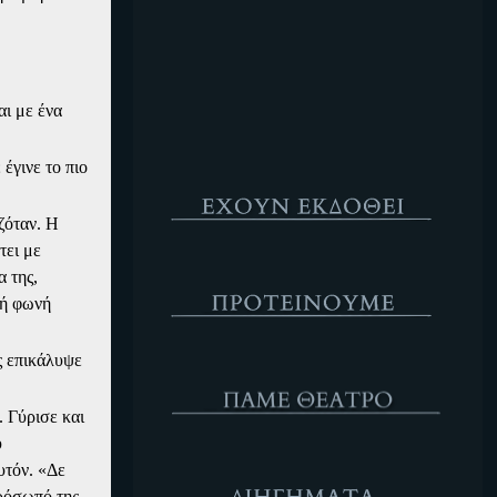
Κενό
αι με ένα
έγινε το πιο
Έχουν Εκδοθεί
ζόταν. Η
τει με
Προτέινουμε
 της,
λή φωνή
ς επικάλυψε
ΘΕΑΤΡΟ
. Γύρισε και
ύ
Διηγήματα
υτόν. «Δε
πρόσωπό της