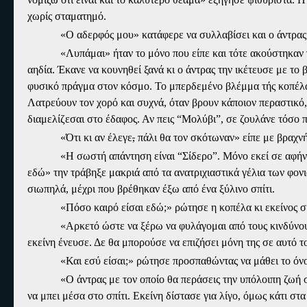
χωρίς σταματημό.
«Ο αδερφός μου» κατάφερε να συλλαβίσει και ο άντρας
«Λυπάμαι» ήταν το μόνο που είπε και τότε ακούστηκαν 
αηδία. Έκανε να κουνηθεί ξανά κι ο άντρας την ικέτευσε με το
φυσικό πράγμα στον κόσμο. Το μπερδεμένο βλέμμα τής κοπέλα
Λατρεύουν τον χορό και συχνά, όταν βρουν κάποιον περαστικό,
διαμελίζεσαι στο έδαφος. Αν πεις “Μολύβι”, σε ζουλάνε τόσο
«Ότι κι αν έλεγε
,
πάλι θα τον σκότωναν» είπε με βραχνή
«Η σωστή απάντηση είναι “
Σίδερο”
. Μόνο εκεί σε αφήν
εδώ» την τράβηξε μακριά από τα ανατριχιαστικά γέλια των φο
σιωπηλά, μέχρι που βρέθηκαν έξω από ένα ξύλινο σπίτι.
«Πόσο καιρό είσαι εδώ;» ρώτησε η κοπέλα κι εκείνος 
«Αρκετό ώστε να ξέρω να φυλάγομαι από τους κινδύνους
εκείνη ένευσε. Δε θα μπορούσε να επιζήσει μόνη της σε αυτό τ
«Και εσύ είσαι;» ρώτησε προσπαθώντας να μάθει το όν
«Ο άντρας με τον οποίο θα περάσεις την υπόλοιπη ζωή σο
να μπει μέσα στο σπίτι. Εκείνη δίστασε για λίγο, όμως κάτι στ