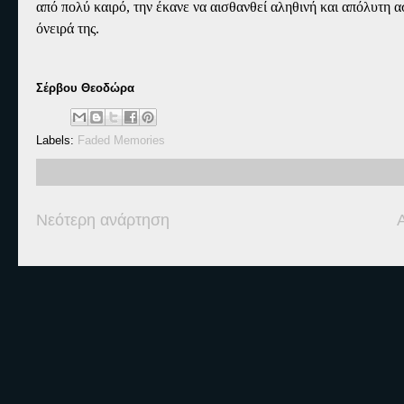
από πολύ καιρό, την έκανε να αισθανθεί αληθινή και απόλυτη α
όνειρά της.
Σέρβου Θεοδώρα
Labels:
Faded Memories
Νεότερη ανάρτηση