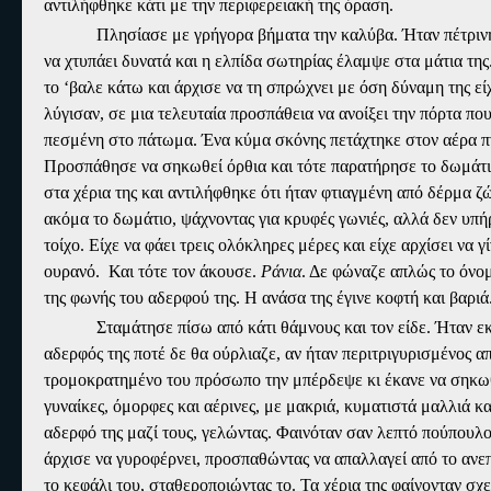
αντιλήφθηκε κάτι με την περιφερειακή της όραση.
Πλησίασε με γρήγορα βήματα την καλύβα. Ήταν πέτρινη 
να χτυπάει δυνατά και η ελπίδα σωτηρίας έλαμψε στα μάτια τη
το ‘βαλε κάτω και άρχισε να τη σπρώχνει με όση δύναμη της εί
λύγισαν, σε μια τελευταία προσπάθεια να ανοίξει την πόρτα π
πεσμένη στο πάτωμα. Ένα κύμα σκόνης πετάχτηκε στον αέρα πνί
Προσπάθησε να σηκωθεί όρθια και τότε παρατήρησε το δωμάτιο
στα χέρια της και αντιλήφθηκε ότι ήταν φτιαγμένη από δέρμα ζ
ακόμα το δωμάτιο, ψάχνοντας για κρυφές γωνιές, αλλά δεν υπήρ
τοίχο. Είχε να φάει τρεις ολόκληρες μέρες και είχε αρχίσει να 
ουρανό.
Και τότε τον άκουσε.
Ράνια
. Δε φώναζε απλώς το όνομ
της φωνής του αδερφού της. Η ανάσα της έγινε κοφτή και βαριά
Σταμάτησε πίσω από κάτι θάμνους και τον είδε. Ήταν 
αδερφός της ποτέ δε θα ούρλιαζε, αν ήταν περιτριγυρισμένος α
τρομοκρατημένο του πρόσωπο την μπέρδεψε κι έκανε να σηκωθ
γυναίκες, όμορφες και αέρινες, με μακριά, κυματιστά μαλλιά 
αδερφό της μαζί τους, γελώντας. Φαινόταν σαν λεπτό πούπουλο 
άρχισε να γυροφέρνει, προσπαθώντας να απαλλαγεί από το ανεπ
το κεφάλι του, σταθεροποιώντας το. Τα χέρια της φαίνονταν σ