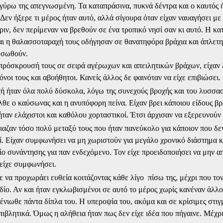
γύρω της απεγνωσμένη. Τα καταπράσινα, πυκνά δέντρα και ο καυτός ή
 Δεν ήξερε τι μέρος ήταν αυτό, αλλά σίγουρα όταν είχαν ναυαγήσει μ
ριν, δεν περίμεναν να βρεθούν σε ένα τροπικό νησί σαν κι αυτό. Η κα
αι η θαλασσοταραχή τους οδήγησαν σε θανατηφόρα βράχια και άπλετ
α σωθούν.
 πρόσκρουσή τους σε σειρά αγέρωχων και απειλητικών βράχων, είχαν 
όνοι τους και αβοήθητοι. Κανείς άλλος δε φαινόταν να είχε επιβιώσει.
χή ήταν όλα πολύ δύσκολα, λόγω της συνεχούς βροχής και του λυσσα
λθε ο καύσωνας και η ανυπόφορη πείνα. Είχαν βρει κάποιου είδους β
ταν ελάχιστοι και καθόλου χορταστικοί. Έτσι άρχισαν να εξερευνούν
αζαν τόσο πολύ μεταξύ τους που ήταν πανεύκολο για κάποιον που δε
ί. Είχαν συμφωνήσει να μη χωριστούν για μεγάλο χρονικό διάστημα κ
ίο συνάντησης για παν ενδεχόμενο. Τον είχε προειδοποιήσει να μην 
 είχε συμφωνήσει.
ε να προχωράει ευθεία κοιτάζοντας κάθε λίγο
πίσω της, μέχρι που το
εδίο. Αν και ήταν εγκλωβισμένοι σε αυτό το μέρος χωρίς κανέναν άλλο
 ένιωθε πάντα δίπλα του. Η υπεροψία του, ακόμα και σε κρίσιμες στιγ
πιβλητικά. Όμως η αλήθεια ήταν πως δεν είχε ιδέα που πήγαινε. Μέχρ