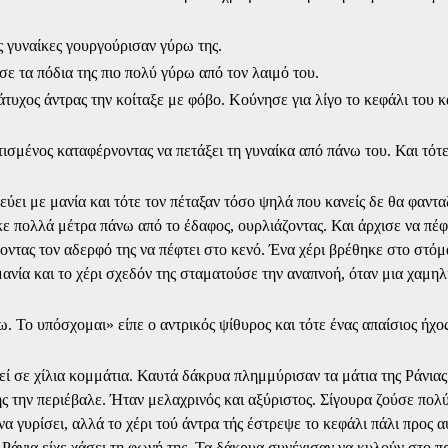
ς γυναίκες γουργούρισαν γύρω της.
ε τα πόδια της πιο πολύ γύρω από τον λαιμό του.
τυχος άντρας την κοίταξε με φόβο. Κούνησε για λίγο το κεφάλι του κ
σμένος καταφέρνοντας να πετάξει τη γυναίκα από πάνω του. Και τότε 
λεύει με μανία και τότε τον πέταξαν τόσο ψηλά που κανείς δε θα φαντα
ε πολλά μέτρα πάνω από το έδαφος, ουρλιάζοντας. Και άρχισε να πέφ
ντας τον αδερφό της να πέφτει στο κενό. Ένα χέρι βρέθηκε στο στόμα
μανία και το χέρι σχεδόν της σταματούσε την αναπνοή, όταν μια χαμη
ω. Το υπόσχομαι» είπε ο αντρικός ψίθυρος και τότε ένας απαίσιος ήχο
τεί σε χίλια κομμάτια. Καυτά δάκρυα πλημμύρισαν τα μάτια της Ράνιας
ς την περιέβαλε. Ήταν μελαχρινός και αξύριστος. Σίγουρα ζούσε πολ
 να γυρίσει, αλλά το χέρι τού άντρα τής έστρεψε το κεφάλι πάλι προς α
Η Ράνια είχε χάσει τη φωνή της. Τα δάκρυα συνέχισαν να κυλούν στο 