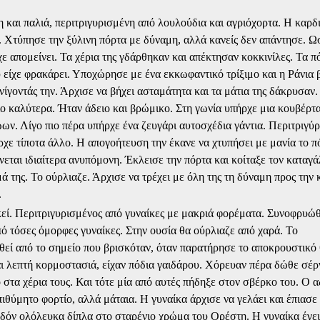
και παλιά, περιτριγυρισμένη από λουλούδια και αγριόχορτα. Η καρδι
ς. Χτύπησε την ξύλινη πόρτα με δύναμη, αλλά κανείς δεν απάντησε. Ω
χε απομείνει. Τα χέρια της γδάρθηκαν και απέκτησαν κοκκινίλες. Τα π
ου είχε φρακάρει. Υποχώρησε με ένα εκκωφαντικό τρίξιμο και η Ράνια
γοντάς την. Άρχισε να βήχει ασταμάτητα και τα μάτια της δάκρυσαν.
 καλύτερα. Ήταν άδειο και βρώμικο. Στη γωνία υπήρχε μια κουβέρτα
ώων. Λίγο πιο πέρα υπήρχε ένα ζευγάρι αυτοσχέδια γάντια. Περιτριγύρ
χε τίποτα άλλο. Η απογοήτευση την έκανε να χτυπήσει με μανία το πό
γίνεται ιδιαίτερα ανυπόμονη. Έκλεισε την πόρτα και κοίταξε τον καταγ
ά της. Το ούρλιαζε. Άρχισε να τρέχει με όλη της τη δύναμη προς την
.
εκεί. Περιτριγυρισμένος από γυναίκες με μακριά φορέματα. Συνοφρυώ
πό τόσες όμορφες γυναίκες. Στην ουσία θα ούρλιαζε από χαρά. Το
εί από το σημείο που βρισκόταν, όταν παρατήρησε το αποκρουστικό 
και λεπτή κορμοστασιά, είχαν πόδια γαιδάρου. Χόρευαν πέρα δώθε σέρ
στα χέρια τους. Και τότε μία από αυτές πήδηξε στον σβέρκο του. Ο 
ιθύμητο φορτίο, αλλά μάταια. Η γυναίκα άρχισε να γελάει και έπιασε
χεδόν ολόλευκα δίπλα στο σταρένιο χρώμα του Ορέστη. Η γυναίκα έγε