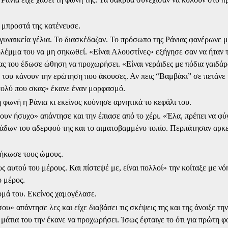
 μπροστά της κατένευσε.
γυναικεία γέλια. Το διασκέδαζαν. Το πρόσωπο της Ράνιας φανέρωνε μ
 βλέμμα του να μη σηκωθεί. «Είναι Αλουστίνες» εξήγησε σαν να ήταν τ
ς του έδωσε ώθηση να προχωρήσει. «Είναι νεράιδες με πόδια γαιδάρ
 του κάνουν την ερώτηση που άκουσες. Αν πεις “
Βαμβάκι”
σε πετάνε 
 πολύ που σκας» έκανε έναν μορφασμό.
 φωνή η Ράνια κι εκείνος κούνησε αρνητικά το κεφάλι του.
ουν ήσυχο» απάντησε και την έπιασε από το χέρι. «Έλα, πρέπει να φ
νιάδων του αδερφού της και το αιματοβαμμένο τοπίο. Περπάτησαν αρκ
σήκωσε τους ώμους.
 αυτού του μέρους. Και πίστεψέ με, είναι πολλοί» την κοίταξε με νό
ο μέρος.
ομά του. Εκείνος χαμογέλασε.
υ» απάντησε λες και είχε διαβάσει τις σκέψεις της και της άνοιξε την
α μάτια του την έκανε να προχωρήσει. Ίσως έφταιγε το ότι για πρώτη 