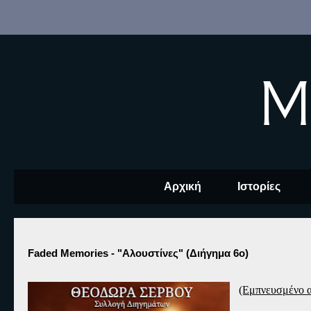
M
Αρχική
Ιστορίες
Faded Memories - "Αλουστίνες" (Διήγημα 6ο)
(Εμπνευσμένο α