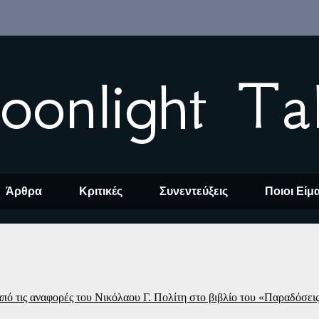
oonlight Ta
Άρθρα
Κριτικές
Συνεντεύξεις
Ποιοι Είμ
πό τις αναφορές του Νικόλαου Γ. Πολίτη στο βιβλίο του «Παραδόσεις