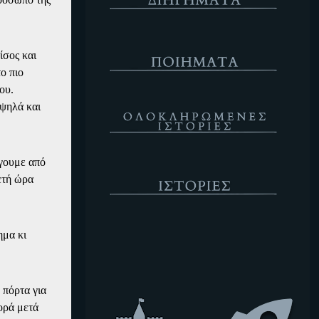
Ποιήματα
ίσος και
ο πιο
ου.
Ολοκληρωμένες Ιστορίες
ψηλά και
ύγουμε από
Ιστορίες
ετή ώρα
Κενό
ημα κι
 πόρτα για
φορά μετά