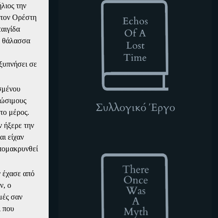
λιος την
ε τον Ορέστη
ταιγίδα
η θάλασσα
ξυπνήσει σε
σμένου
ρώσιμους
 το μέρος.
ν ήξερε την
αι είχαν
TOWAM
απομακρυνθεί
ν έχασε από
ν, ο
μές σαν
ι που