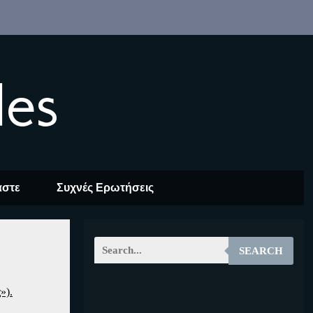
les
αστε
Συχνές Ερωτήσεις
SEARCH
»).
EOALT