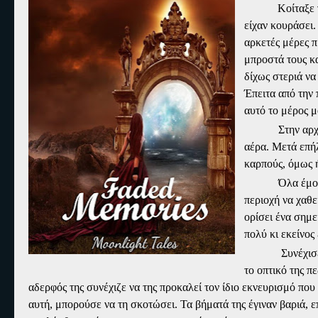
Κοίταξε 
είχαν κουράσει.
αρκετές μέρες π
μπροστά τους κ
δίχως στεριά ν
Έπειτα από την
αυτό το μέρος μ
Στην αρ
αέρα. Μετά επή
καρπούς, όμως ή
Όλα έμοι
περιοχή να χαθε
ορίσει ένα σημε
πολύ κι εκείνος
Συνέχισ
το οπτικό της π
αδερφός της συνέχιζε να της προκαλεί τον ίδιο εκνευρισμό που
αυτή, μπορούσε να τη σκοτώσει. Τα βήματά της έγιναν βαριά, ε