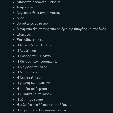
Απόρρητο Κεφάλαιο: Πείραμα 9
Αστρόπλοιο
Αυγούστα Θεοφανώ η Λάκαινα
Αύρα
Βρικόλακες με το ζόρι
Διηγήματα Φαντασίας από τα όρια της ύπαρξης και της ζωής
Εξόριστοι
Επικίνδυνες σκιές
Η Αιώνια Μάχη: Η Πτώση
Η Αναζήτηση
Η Κατάρα του Σένγκαο
Η Κατάρα των Τεσσάρων 1
Η Μάγισσα του Αέρα
Η Μαύρη Σκόνη
Η Νεκροφιλημένη
Η γνώση των Ξωτικών
Η καρδιά σε θυμάται
Η λύκαινα και το κοράκι
Η μάχη του έρωτα
Η μελωδία του λύκου και της λέαινας
Η νύχτα που ο Παράδεισος έπεσε