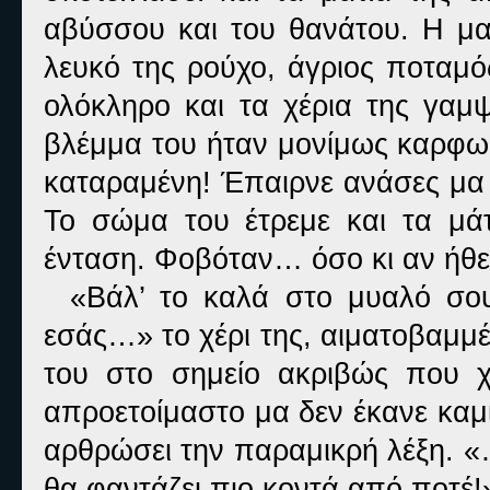
αβύσσου και του θανάτου. Η μακ
λευκό της ρούχο, άγριος ποταμ
ολόκληρο και τα χέρια της γαμ
βλέμμα του ήταν μονίμως καρφωμέ
καταραμένη! Έπαιρνε ανάσες μα 
Το σώμα του έτρεμε και τα μά
ένταση. Φοβόταν… όσο κι αν ήθελ
«Βάλ’ το καλά στο μυαλό σου
εσάς…» το χέρι της, αιματοβαμμ
του στο σημείο ακριβώς που 
απροετοίμαστο μα δεν έκανε καμ
αρθρώσει την παραμικρή λέξη. «
θα φαντάζει πιο κοντά από ποτέ!