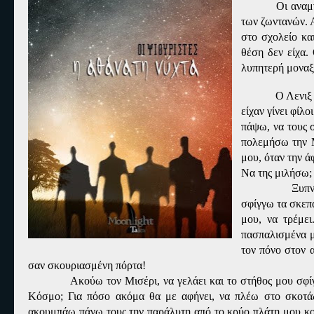
Οι αναμ
των ζωντανών. 
στο σχολείο κα
θέση δεν είχα.
λυπητερή μοναξ
Ο Λενιξ
είχαν γίνει φίλ
πάψω, να τους σ
πολεμήσω την 
μου, όταν την 
Να της μιλήσω;
Ξυπν
σφίγγω τα σκεπ
μου, να τρέμε
πασπαλισμένα μ
τον πόνο στον α
σαν σκουριασμένη πόρτα!
Ακούω τον Μισέρι, να γελάει και το στήθος μου σφίγ
Κόσμο; Για πόσο ακόμα θα με αφήνει, να πλέω στο σκοτάδ
ακουμπάω πάνω τους την παράλυτη από το κρύο πλάτη μου κοι