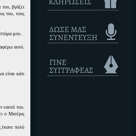
 του, βγάζει
υς του, τους
 στόμα μου.
ναφέρω αυτό.
α είναι κάτι
ν εαυτό του.
ει ο Μισέρις
ς έκανε πολύ