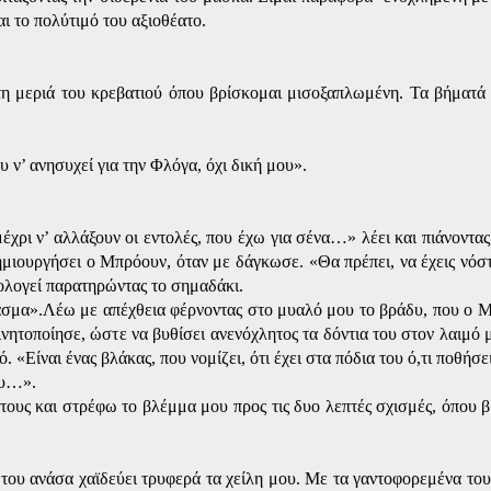
αι το πολύτιμό του αξιοθέατο.
 τη μεριά του κρεβατιού όπου βρίσκομαι μισοξαπλωμένη. Τα βήματά
 ν’ ανησυχεί για την Φλόγα, όχι δική μου».
χρι ν’ αλλάξουν οι εντολές, που έχω για σένα…» λέει και πιάνοντας
δημιουργήσει ο Μπρόουν, όταν με δάγκωσε. «Θα πρέπει, να έχεις νόστ
ολογεί παρατηρώντας το σημαδάκι.
γιασμα».Λέω με απέχθεια φέρνοντας στο μυαλό μου το βράδυ, που ο 
νητοποίησε, ώστε να βυθίσει ανενόχλητος τα δόντια του στον λαιμό μ
 «Είναι ένας βλάκας, που νομίζει, ότι έχει στα πόδια του ό,τι ποθήσε
ου…».
 τους και στρέφω το βλέμμα μου προς τις δυο λεπτές σχισμές, όπου β
ου ανάσα χαϊδεύει τρυφερά τα χείλη μου. Με τα γαντοφορεμένα του 