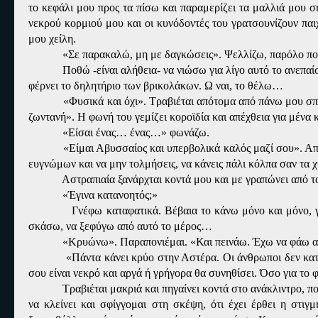
το κεφάλι μου προς τα πίσω και παραμερίζει τα μαλλιά μου 
νεκρού κορμιού μου και οι κυνόδοντές του γρατσουνίζουν πα
μου χείλη.
«Σε παρακαλώ, μη με δαγκώσεις». Ψελλίζω, παρόλο πο
Ποθώ -είναι αλήθεια- να νιώσω για λίγο αυτό το ανεπα
φέρνει το δηλητήριο των βρικολάκων. Ω ναι, το θέλω…
«Φυσικά και όχι». Τραβιέται απότομα από πάνω μου σπ
ζωντανή». Η φωνή του γεμίζει κοροϊδία και απέχθεια για μένα 
«Είσαι ένας… ένας…» φωνάζω.
«Είμαι Αβυσσαίος και υπερβολικά καλός μαζί σου». Απο
ευγνώμων και να μην τολμήσεις, να κάνεις πάλι κόλπα σαν τα χ
Αστραπιαία ξανάρχται κοντά μου και με γραπώνει από τ
«Έγινα κατανοητός;»
Γνέφω καταφατικά. Βέβαια το κάνω μόνο και μόνο, 
σκάσω, να ξεφύγω από αυτό το μέρος…
«Κρυώνω». Παραπονιέμαι. «Και πεινάω. Έχω να φάω α
«Πάντα κάνει κρύο στην Αστέρα. Οι άνθρωποι δεν κατ
σου είναι νεκρό και αργά ή γρήγορα θα συνηθίσει. Όσο για το
Τραβιέται μακριά και πηγαίνει κοντά στο ανάκλιντρο, πο
να κλείνει και σφίγγομαι στη σκέψη, ότι έχει έρθει η στ