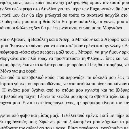
νήσεις καίνε, όπως καίει μια ανοιχτή πληγή. Θυμόμουν τον εαυτό μο
Αν δεν επέστρεφα στο Λονδίνο για την μέρα των Ευχαριστιών, θα έμ
ι ποτέ μου δεν θα είχα μπλεχτεί σε τούτο το σκοτεινό παιχνίδι στο
 Ο αδερφός μου και η θεία Κέιτ θα ήταν ασφαλείς, οι γονείς μου σ
ιά και οι Φύλακες δεν θα με έφερναν αντιμέτωπη με τη Μοργκάνα…
 και ο Άβαλαν, η Βασάλτη και ο Άσερ, ο Μπρόουν και ο Αζούρα
και 
οι μου. Έκαναν τα πάντα, για να προστατέψουν εμένα και την Φλόγα. Δ
κέφτομαι -τόσα είχα περάσει μαζί τους... Μπορεί, να μην ήμουν αρκ
Μοργκάνα στο πλάι τους, να προστατεύσω τη Φλόγα… ίσως και να
άφησα, όμως, έκανα το καλύτερο που μπορούσα. Πώς θα καταφέρω, να
 Μόνο για μια φορά;
άω από το υπερβολικό κρύο, που περονιάζει τα κόκαλά μου έως το
άσματα γύρω μου προσπαθώντας, να σταματήσω τα ρίγη που κάνουν
ι. Η ανάσα μου βγαίνει από το στόμα μου αχνιστή και τα βλέφαρ
ε βελούδινη πάχνη. Γέρνω το κεφάλι μου προς το σβηστό τζάκι και
υχένα μου. Ειναι κι εκείνος παγωμένος, η παραμικρή κίνηση τον κάνε
γεται από φόβο και μίσος μαζί. Τι θέλει από εμένα; Γιατί με πήρε 
ι της άγνοιάς μου; Σηκώνω με τα ξυλιασμένα μου δάχτυλα τα μα
τάζοντας την σιδερένια του μάσκα. Είμαι παράφορα
ενοχλημένη με