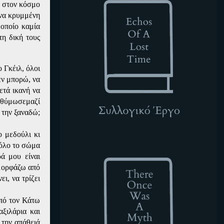
υ στον κόσμο
ενα κρυμμένη
 οποίο καμία
τη δική τους
ο Γκέιλ, όλοι
εν μπορώ, να
ετά ικανή να
 θύμωσεμαζί
 την ξαναδώ;
 μεδούλι κι
TOWAM
 όλο το σώμα
ά μου είναι
 μορφάζω από
ι, να τρίζει
από τον Κάτω
ξιλάρια και
 την απάθειά