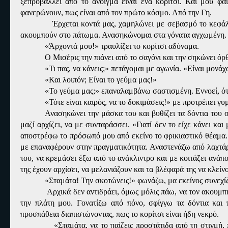
ξεπροβάλλει από το άνοιγμα είναι ένα κορίτσι. Και μου φ
φανερώνουν, πως είναι από τον πρώτο κόσμο. Από την Γη.
Έρχεται κοντά μας, χαμηλώνει με σεβασμό το κεφάλι
ακουμπούν στο πάτωμα. Ανασηκώνομαι στα γόνατα αγχωμένη. Τι
«Άρχοντά μου!» τραυλίζει το κορίτσι αδύναμα.
Ο Μισέρις την πιάνει από το σαγόνι και την σηκώνει όρθ
«Τι πας, να κάνεις;» πετάγομαι με αγωνία. «Είναι μονάχ
«Και λοιπόν; Είναι το γεύμα μας!»
«Το γεύμα μας;» επαναλαμβάνω σαστισμένη. Εννοεί, ό
«Τότε είναι καιρός, να το δοκιμάσεις!» με προτρέπει γυ
Ανασηκώνει την μάσκα του και βυθίζει τα δόντια του 
μαζί αρχίζει, να με συνταράσσει. «Γιατί δεν το είχε κάνει κα
αποστρέφω το πρόσωπό μου από εκείνο το φρικιαστικό θέαμα. Δ
με επαναφέρουν στην πραγματικότητα. Αναστενάζω από λαχτάρα,
του, να κρεμάσει έξω από το ανάκλιντρο και με κοιτάζει ανάπο
της έχουν αρχίσει, να μελανιάζουν και τα βλέφαρά της να κλείν
«Σταμάτα! Την σκοτώνεις!» φωνάζω, μα εκείνος συνεχί
Αρχικά δεν αντιδράει, όμως μόλις πάω, να τον ακουμπή
την πλάτη μου. Γονατίζω από πόνο, σφίγγω τα δόντια και
προσπάθεια διαπιστώνοντας, πως το κορίτσι είναι ήδη νεκρό.
«Σταμάτα, να το παίζεις προστάτιδα από τη στιγμή, 