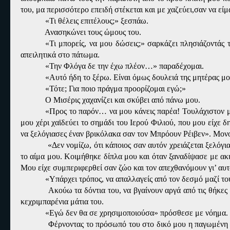
του, μα περισσότερο επειδή στέκεται και με χαζεύει,σαν να είμ
«Τι θέλεις επιτέλους;» ξεσπάω.
Ανασηκώνει τους ώμους του.
«Τι μπορείς, να μου δώσεις;» σαρκάζει πλησιάζοντάς
απειλητικά στο πάτωμα.
«Την Φλόγα δε την έχω πλέον…» παραδέχομαι.
«Αυτό ήδη το ξέρω. Είναι όμως δουλειά της μητέρας μου
«Τότε; Για ποιο πράγμα προορίζομαι εγώ;»
Ο Μισέρις χαχανίζει και σκύβει από πάνω μου.
«Προς το παρόν… να μου κάνεις παρέα! Τουλάχιστον μέ
μου χέρι χαϊδεύει το σημάδι του Ιερού Φιλιού, που μου είχε 
να ξελόγιασες έναν βρικόλακα σαν τον Μπρόουν Ρέιβεν». Μον
«Δεν νομίζω, ότι κάποιος σαν αυτόν χρειάζεται ξελό
το αίμα μου. Κοιμήθηκε δίπλα μου και όταν ξαναδίψασε με ακι
Μου είχε συμπεριφερθεί σαν ζώο και τον απεχθανόμουν γι’ αυτό.
«Υπάρχει τρόπος, να απαλλαγείς από τον δεσμό μαζί τ
Ακούω τα δόντια του, να βγαίνουν αργά από τις θήκες
κεχριμπαρένια μάτια του.
«Εγώ δεν θα σε χρησιμοποιούσα» πρόσθεσε με νόημα.
Φέρνοντας το πρόσωπό του στο δικό μου η παγωμένη τ