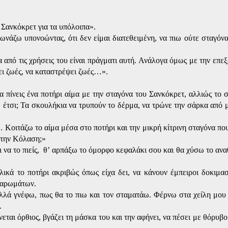
 Σανκόκρετ για τα υπόλοιπα».
άζω υπονοώντας, ότι δεν είμαι διατεθειμένη, να πιω ούτε σταγόνα
 από τις χρήσεις του είναι πράγματι αυτή. Ανάλογα όμως με την επεξ
ει ζωές, να καταστρέψει ζωές…».
 πίνεις ένα ποτήρι αίμα με την σταγόνα του Σανκόκρετ, αλλιώς το
ει, έτσι; Τα σκουλήκια να τρυπούν το δέρμα, να τρώνε την σάρκα από 
Κοιτάζω το αίμα μέσα στο ποτήρι και την μικρή κίτρινη σταγόνα π
 στην Κόλαση;»
 να το πιείς,
θ’ αρπάξω το όμορφο κεφαλάκι σου και θα χύσω το αν
ικά το ποτήρι ακριβώς όπως είχα δει, να κάνουν έμπειροι δοκιμα
 αρωμάτων.
λλά γνέφω, πως θα το πιω και τον σταματάω. Φέρνω στα χείλη μου 
.
εται όρθιος, βγάζει τη μάσκα του και την αφήνει, να πέσει με θόρυβ