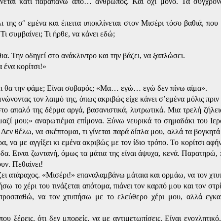
αίνεται κάτι παραπάνω από… άνθρωπος. Και όχι μόνο. Τα σύγχρον
 της σ’ εμένα και έπειτα υποκλίνεται στον Μισέρι τόσο βαθιά, που 
 συμβαίνει; Τι ήρθε, να κάνει εδώ;
ια. Την οδηγεί στο ανάκλιντρο και την βάζει, να ξαπλώσει.
α ένα κορίτσι!»
τι θα την φάμε; Είναι σοβαρός; «Μα… εγώ… εγώ δεν πίνω αίμα».
μνώνοντας τον λαιμό της, όπως ακριβώς είχε κάνει σ’εμένα μόλις πριν 
στο απαλό της δέρμα αργά, βασανιστικά, λυτρωτικά. Μια τρελή ζήλει
ι μαζί μου;» αναρωτιέμαι επίμονα. Ξύνω νευρικά το σημαδάκι του Ιερ
εν θέλω, να σκέπτομαι, τι γίνεται παρά δίπλα μου, αλλά τα βογκητά
 να με αγγίξει κι εμένα ακριβώς με τον ίδιο τρόπο. Το κορίτσι αφήν
δα. Ειναι ζωντανή, όμως τα μάτια της είναι άψυχα, κενά. Παρατηρώ, 
ουν. Πεθαίνει!
ζει ατάραχος. «Μισέρι!» επαναλαμβάνω μάταια και ορμάω, να τον χτ
σω το χέρι του τινάζεται απότομα, πιάνει τον καρπό μου και τον στρ
 προσπαθώ, να τον χτυπήσω με το ελεύθερο χέρι μου, αλλά εγκα
που ξέρεις, ότι δεν μπορείς, να με αντιμετωπίσεις. Είναι ενοχλητικό