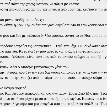
αι από πάνω της χωρίς ωστόσο, να πάψει με κρατάει.
άσινη απόκοσμη φωτιά που έχει ανάψει από μόνη της, ζεσταίνει την π
και μόνο επειδή μπορούσες;»
την δύναμή μου. Την σκότωσα, γιατί διψούσα! Μα κι εσύ χρειάζεσαι 
.
α μου και δεν με σκότωσε!» λέω φουσκώνοντας το στήθος μου με τ
 Μπρόουν λατρεύει τις υποτακτικές… Εγώ πάλι όχι. Οι βρικόλακες ότ
νό παιχνίδι. Κι εμένα δεν μου αρέσει, να παίζω με το φαγητό μου!».
ν ακούω. Άλλωστε είναι εκνευριστικό, να ακούω πράγματα, που ήδη 
η.
τι». Λέει ο Μισέρις βγάζοντας το γάντι του.
 την πλευρά, που δεν την είχε δαγκώσει και τοποθετεί κάτω από την α
ν το ποτήρι γεμίζει από το αίμα του κοριτσιού, το άψυχο σώμα τ
ένα θέαμα φοβερό.
λο. Και σίγουρα πλήρωσα κάποιο αντίτιμο». Συνεχίζειο Μισέρις. Τρα
τρινο υγρό και ρίχνει μέσα στο ποτήρι μια σταγόνα. Κατόπιν το τείνε
ται μόνο λίγο αίμα και μια σταγόνα από το μικρό αυτό φιαλίδιο». Το