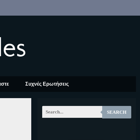
les
αστε
Συχνές Ερωτήσεις
SEARCH
EOALT