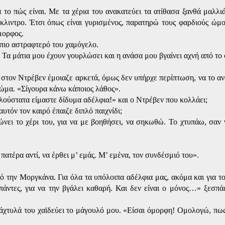
 το πώς είναι. Με τα χέρια του ανακατεύει τα ατίθασα ξανθά μαλλιά
άκλιντρο. Έτσι όπως είναι γυρισμένος, παρατηρώ τους φαρδιούς ώμο
μορφος.
 πιο αστραφτερό του χαμόγελο.
Τα μάτια μου έχουν γουρλώσει και η ανάσα μου βγαίνει αχνή από το
στον Ντρέβεν έμοιαζε αρκετά, όμως δεν υπήρχε περίπτωση, να το α
σώμα. «Σίγουρα κάνω κάποιος λάθος».
πλούστατα είμαστε δίδυμα αδέλφια!» και ο Ντρέβεν που κολλάει;
τόν τον καιρό έπαιζε διπλό παιχνίδι;
νει το χέρι του, για να με βοηθήσει, να σηκωθώ. Το χτυπάω, σαν ν
 πατέρα αντί, να έρθει μ’ εμάς. Μ’ εμένα, τον συνδέσμιό του».
ό την Μοργκάνα. Για όλα τα υπόλοιπα αδέλφια μας, ακόμα και για το
άντες, για να την βγάλει καθαρή. Και δεν είναι ο μόνος…» ξεσπά
δάχτυλά του χαϊδεύει το μάγουλό μου. «Είσαι όμορφη! Ομολογώ, πω