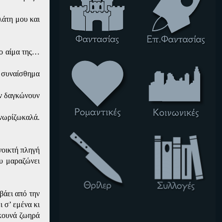
λάτη μου και
το αίμα της…
ο συναίσθημα
αν δαγκώνουν
γνωρίζωκαλά.
νοικτή πληγή
ου μαραζώνει
βάει από την
ι σ’ εμένα κι
 κουνά ζωηρά