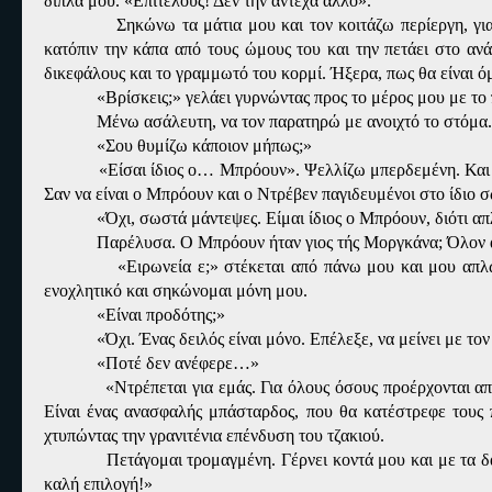
δίπλα μου. «Επιτέλους! Δεν την άντεχα άλλο».
Σηκώνω τα μάτια μου και τον κοιτάζω περίεργη, για
κατόπιν την κάπα από τους ώμους του και την πετάει στο αν
δικεφάλους και το γραμμωτό του κορμί. Ήξερα, πως θα είναι ό
«Βρίσκεις;» γελάει γυρνώντας προς το μέρος μου με το
Μένω ασάλευτη, να τον παρατηρώ με ανοιχτό το στόμα. 
«Σου θυμίζω κάποιον μήπως;»
«Είσαι ίδιος ο… Μπρόουν». Ψελλίζω μπερδεμένη. Και 
Σαν να είναι ο Μπρόουν και ο Ντρέβεν παγιδευμένοι στο ίδιο 
«Όχι, σωστά μάντεψες. Είμαι ίδιος ο Μπρόουν, διότι α
Παρέλυσα. Ο Μπρόουν ήταν γιος τής Μοργκάνα; Όλον αυ
«Ειρωνεία ε;» στέκεται από πάνω μου και μου απλώ
ενοχλητικό και σηκώνομαι μόνη μου.
«Είναι προδότης;»
«Όχι. Ένας δειλός είναι μόνο. Επέλεξε, να μείνει με τον
«Ποτέ δεν ανέφερε…»
«Ντρέπεται για εμάς. Για όλους όσους προέρχονται απ
Είναι ένας ανασφαλής μπάσταρδος, που θα κατέστρεφε τους π
χτυπώντας την γρανιτένια επένδυση του τζακιού.
Πετάγομαι τρομαγμένη. Γέρνει κοντά μου και με τα 
καλή επιλογή!»