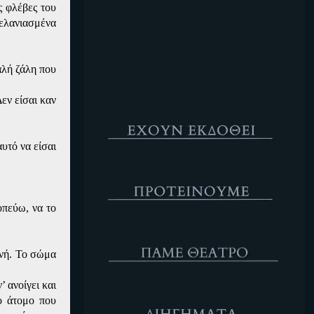
ς φλέβες του
Κενό
μελανιασμένα
αλή ζάλη που
εν είσαι καν
Έχουν Εκδοθεί
υτό να είσαι
Προτέινουμε
οπεύω, να το
ΘΕΑΤΡΟ
ανή. Το σώμα
’ ανοίγει και
Διηγήματα
ο άτομο που