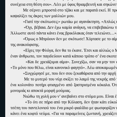
συνέχεια στη θέση σου». Λέει με ύφος θριαμβευτή και σηκώνετ
Με σέρνει μπροστά στο τζάκι και με παρατά εκεί. Η πρ
καψαλίζει τις άκρες των μαλλιών μου.
«Γιατί την σκότωσες;» ρωτάω με αγανάκτηση. «Απλώς 
«Όχι, βέβαια. Δεν έχω καμία ανάγκη, να επιβεβαιώνω 
Άλλωστε αυτό πάντα κάνει ένας βρικόλακας όταν τελειώνει…»
«Όμως ο Μπρόουν δεν με σκότωσε! Χόρτασε με το αίμ
της ανακούφισης.
«Είχες την Φλόγα, δεν θα το έκανε. Έτσι και αλλιώς ο
έναν άνθρωπο, τον παγιδεύουν κατά κάποιο τρόπο σ’ ένα σκοτει
«Και δε χρειάζομαι αίμα». Συνεχίζω, σαν να μην το
«Το μόνο που θέλω, είναι κανονικό φαγητό». Λέω αποκαμωμέν
«Συγχώρησέ με, που δεν σου ξεκαθάρισα από την αρχή κά
Με το μυτερό του νύχι σκίζει το λαιμό της νεκρής από
ένα κολονάτο ποτήρι φτιαγμένο από ξασπρισμένα κόκαλα. Ότα
μονομιάς κι αποκτά μορφή μούμιας.
Νιώθω τη χολή μου ν’ ανεβαίνει στο στόμα μου. Είναι 
«Το ότι σε πήρα από την Κόλαση, δεν ήταν κάτι εύκο
τσέπη του παντελονιού του ένα μικρό φιαλίδιο με φωσφορίζον κί
κάνει ένα κοφτό νεύμα. «Για να παραμείνεις ζωντανή, χρειάζε