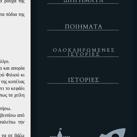
α ρούχα της
τα πόδια της
Ποιήματα
Ολοκληρωμένες Ιστορίες
λίγο.
α και απορία
Ιστορίες
ού Φιλιού κι
 της κοπέλας
ει το κεφάλι
πως τα χείλη
Κενό
υπήσω.
ίβειπίσω από
ταλείπω την
, να σε βάζω