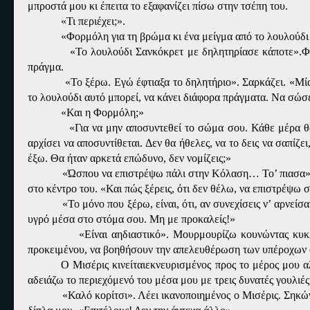
μπροστά μου κι έπειτα το εξαφανίζει πίσω στην τσέπη του.
«Τι περιέχει;».
«Φορμόλη για τη βρώμα κι ένα μείγμα από το λουλούδι
«Το λουλούδι Σανκόκρετ με δηλητηρίασε κάποτε».Φων
πράγμα.
«Το ξέρω. Εγώ έφτιαξα το δηλητήριο». Σαρκάζει. «Μία
το λουλούδι αυτό μπορεί, να κάνει διάφορα πράγματα. Να σώσ
«Και η Φορμόλη;»
«Για να μην αποσυντεθεί το σώμα σου. Κάθε μέρα θα
αρχίσει να αποσυντίθεται. Δεν θα ήθελες, να το δεις να σαπίζ
έξω. Θα ήταν αρκετά επώδυνο, δεν νομίζεις;»
«Ώσπου να επιστρέψω πάλι στην Κόλαση… Το’ πιασα». 
στο κέντρο του. «Και πώς ξέρεις, ότι δεν θέλω, να επιστρέψω
«Το μόνο που ξέρω, είναι, ότι, αν συνεχίσεις ν’ αρνείσαι
υγρό μέσα στο στόμα σου. Μη με προκαλείς!»
«Είναι αηδιαστικό». Μουρμουρίζω κουνώντας κυκλ
προκειμένου, να βοηθήσουν την απελευθέρωση των υπέροχων
Ο Μισέρις κινείταιεκνευρισμένος προς το μέρος μου α
αδειάζω το περιεχόμενό του μέσα μου με τρεις δυνατές γουλιές
«Καλό κορίτσι». Λέει ικανοποιημένος ο Μισέρις. Σηκών