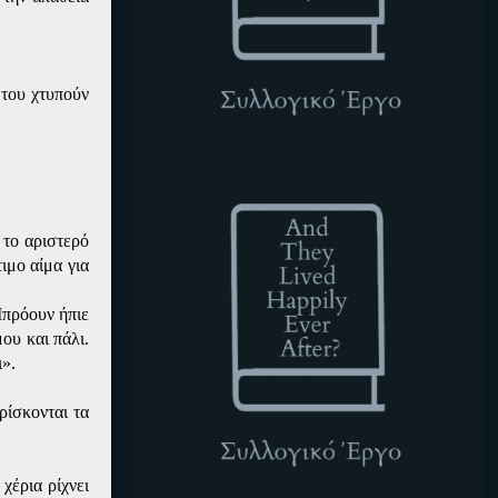
 του χτυπούν
ATLHEA
 το αριστερό
ιμο αίμα για
Μπρόουν ήπιε
ου και πάλι.
ι».
ρίσκονται τα
χέρια ρίχνει