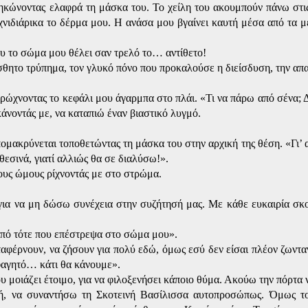
σηκώνοντας ελαφρά τη μάσκα του. Το χείλη του ακουμπούν πάνω στι
ιχνιδιάρικα το δέρμα μου. Η ανάσα μου βγαίνει καυτή μέσα από τα 
υ το σώμα μου θέλει σαν τρελό το… αντίθετο!
ίσθητο τρύπημα, τον γλυκό πόνο που προκαλούσε η διείσδυση, την απ
ρώχνοντας το κεφάλι μου άγαρμπα στο πλάι. «Τι να πάρω από σένα; Δ
κάνοντάς με, να καταπιώ έναν βιαστικό λυγμό.
μακρύνεται τοποθετώντας τη μάσκα του στην αρχική της θέση. «Γι’ α
θεσινά, γιατί αλλιώς θα σε διαλύσω!».
ους ώμους ρίχνοντάς με στο στρώμα.
για να μη δώσω συνέχεια στην συζήτησή μας. Με κάθε ευκαιρία σκ
πό τότε που επέστρεψα στο σώμα μου».
αφέρνουν, να ζήσουν για πολύ εδώ, όμως εσύ δεν είσαι πλέον ζωντ
 φαγητό… κάτι θα κάνουμε».
υ μοιάζει έτοιμο, για να φιλοξενήσει κάποιο θύμα. Ακούω την πόρτα ν
ιγμή, να συναντήσω τη Σκοτεινή Βασίλισσα αυτοπροσώπως. Όμως τ