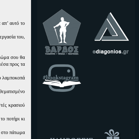
 απ’ αυτό το
εργασία του,
 σώμα σου θα
μέσα προς τα
ου λαμποκοπά
αθεματισμένο
στές κρασιού
το ποτήρι κι
ο στο πάτωμα