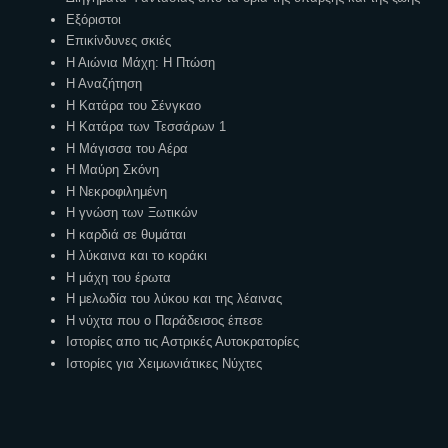
Εξόριστοι
Επικίνδυνες σκιές
Η Αιώνια Μάχη: Η Πτώση
Η Αναζήτηση
Η Κατάρα του Σένγκαο
Η Κατάρα των Τεσσάρων 1
Η Μάγισσα του Αέρα
Η Μαύρη Σκόνη
Η Νεκροφιλημένη
Η γνώση των Ξωτικών
Η καρδιά σε θυμάται
Η λύκαινα και το κοράκι
Η μάχη του έρωτα
Η μελωδία του λύκου και της λέαινας
Η νύχτα που ο Παράδεισος έπεσε
Ιστορίες απο τις Αστρικές Αυτοκρατορίες
Ιστορίες για Χειμωνιάτικες Νύχτες