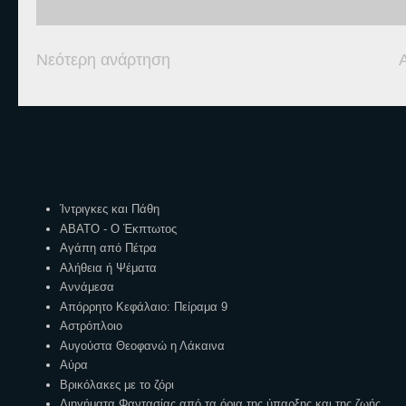
Νεότερη ανάρτηση
Ετικέτες
Ίντριγκες και Πάθη
ΑΒΑΤΟ - Ο Έκπτωτος
Αγάπη από Πέτρα
Αλήθεια ή Ψέματα
Αννάμεσα
Απόρρητο Κεφάλαιο: Πείραμα 9
Αστρόπλοιο
Αυγούστα Θεοφανώ η Λάκαινα
Αύρα
Βρικόλακες με το ζόρι
Διηγήματα Φαντασίας από τα όρια της ύπαρξης και της ζωής