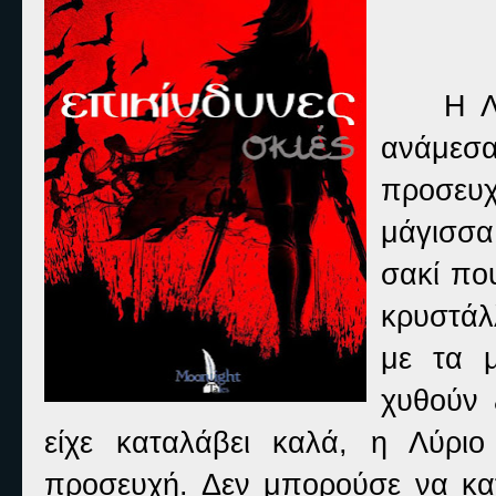
Η ΛΥΡΙ
ανάμεσ
προσευ
μάγισσα
σακί πο
κρυστάλ
με τα 
χυθούν 
είχε καταλάβει καλά, η Λύρι
προσευχή. Δεν μπορούσε να κατα