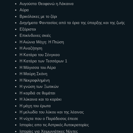
Αυγούστα Θεοφανώ η Λάκαινα
Αύρα
Βρικόλακες με το ζόρι
Διηγήματα Φαντασίας από τα όρια της ύπαρξης και της ζωής
Εξόριστοι
Επικίνδυνες σκιές
Η Αιώνια Μάχη: Η Πτώση
Η Αναζήτηση
Η Κατάρα του Σένγκαο
Η Κατάρα των Τεσσάρων 1
Η Μάγισσα του Αέρα
Η Μαύρη Σκόνη
Η Νεκροφιλημένη
Η γνώση των Ξωτικών
Η καρδιά σε θυμάται
Η λύκαινα και το κοράκι
Η μάχη του έρωτα
Η μελωδία του λύκου και της λέαινας
Η νύχτα που ο Παράδεισος έπεσε
Ιστορίες απο τις Αστρικές Αυτοκρατορίες
Ιστορίες για Χειμωνιάτικες Νύχτες