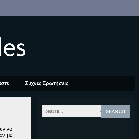
les
αστε
Συχνές Ερωτήσεις
SEARCH
σαν να
EOALT
ναν με