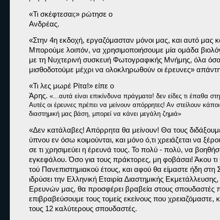
«Τι σκέφτεσαι;» 
ρώτησε ο

Ανδρέας.
«Στην 4η εκδοχή, εργαζόμασταν μόνοι μας, και αυτό μας κ
Μπορούμε λοιπόν, να χρησιμοποιήσουμε μία ομάδα βιολόγω
με τη Νυχτερινή συσκευή Φωτογραφικής Μνήμης, όλα όσα χ
μισθοδοτούμε μέχρι να ολοκληρωθούν οι έρευνες» 
απάντη
«Τι λες μωρέ Ρίτα!» 
είπε ο

Άρης. 
«
...αυτά είναι επικίνδυνα πράγματα! δεν είδες τι έπαθα στη
Αυτές οι έρευνες πρέπει να μείνουν απόρρητες! Αν στείλουν κάπο
διαστημική μας βάση, μπορεί να κάνει μεγάλη ζημιά»
«Δεν κατάλαβες! Απόρρητα θα μείνουν! Θα τους διδάξουμε
ύπνου εν όσω κοιμούνται, και μόνο ό,τι χρειάζεται να ξέρο
σε τι χρησιμεύει η έρευνά τους. Το πολύ - πολύ, να βοηθήσο
εγκεφάλου. Όσο για τους πράκτορες, μη φοβάσαι! Άκου τι 
τού Πανεπιστημιακού έτους, και αφού θα είμαστε ήδη στη Σ
ιδρύσει την Ελληνική Εταιρία Διαστημικής Εκμετάλλευσης,
Ερευνών μας, θα προσφέρει βραβεία στους σπουδαστές π
επιβραβεύσουμε τους τομείς εκείνους που χρειαζόμαστε, κα
τους 12 καλύτερους σπουδαστές.