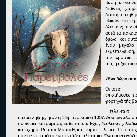
βάση τα οικονο
διεθνείς χρη
διαφοροποιήθη
υλικών και νε
όλα τους τα δι
αυτά τα πακέτα
όμως, και αυτό
έναν μεγάλο
εκμετάλλευση,
την τεράστια 
του, η αξία του
«Ένα δώρο από 
Οι τρεις

επιστήμονες, π
φορτηγά τής βάσ
Η τελευταία

ημέρα λήψης, ήταν η 13η Ιανουαρίου 1997. Δύο μεγάλα υπό
συσκευές και ρομπότ, κάθε τύπου. Έξω, δούλευαν χιλιάδες
και σχήμα. Ρομπότ Μαμούθ, και Ρομπότ Ψείρες. Ρομπότ χω
σαν αχινοί από τα εκατοντάδες πλοκάμια. Όλα συνεργάζον