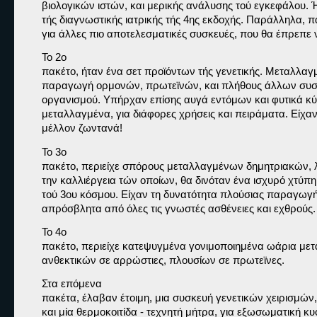
βιολογικών ιστών, και μερικής ανάλυσης τού εγκεφάλου. Ήτ
τής διαγνωστικής ιατρικής τής 4ης εκδοχής. Παράλληλα, π
για άλλες πιο αποτελεσματικές συσκευές, που θα έπρεπε να
Το 2ο

πακέτο, ήταν ένα σετ προϊόντων τής γενετικής. Μεταλλαγμ
παραγωγή ορμονών, πρωτεϊνών, και πλήθους άλλων συστ
οργανισμού. Υπήρχαν επίσης αυγά εντόμων και φυτικά κύτ
μεταλλαγμένα, για διάφορες χρήσεις και πειράματα. Είχαν
μέλλον ζωντανά!
Το 3ο

πακέτο, περιείχε σπόρους μεταλλαγμένων δημητριακών, λ
την καλλιέργεια τών οποίων, θα δινόταν ένα ισχυρό χτύπ
τού 3ου κόσμου. Είχαν τη δυνατότητα πλούσιας παραγωγής
απρόσβλητα από όλες τις γνωστές ασθένειες και εχθρούς.
Το 4ο

πακέτο, περιείχε κατεψυγμένα γονιμοποιημένα ωάρια με
ανθεκτικών σε αρρώστιες, πλουσίων σε πρωτεϊνες. 
Στα επόμενα

πακέτα, έλαβαν έτοιμη, μια συσκευή γενετικών χειρισμών,
και μία θερμοκοιτίδα - τεχνητή μήτρα, για εξωσωματική κυ