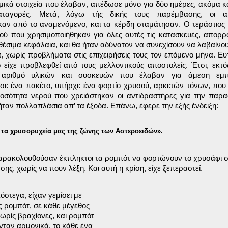
μικά στοιχεία που έλαβαν, απέδωσε μόνο για δύο ημέρες, ακόμα κα
ματαγορές. Μετά, λόγω τής δικής τους παρέμβασης, οι αρ
καν από το αναμενόμενο, και τα κέρδη σταμάτησαν. Ο τεράστιος
ρού που χρησιμοποιήθηκαν για όλες αυτές τις κατασκευές, απορ
αθέσιμα κεφάλαια, και θα ήταν αδύνατον να συνεχίσουν να λαβαίνο
, χωρίς προβλήματα στις επιχειρήσεις τους τον επόμενο μήνα. Ε
 είχε προβλεφθεί από τους μελλοντικούς αποστολείς. Έτσι, εκτ
 αριθμό υλικών και συσκευών που έλαβαν για άμεση εμπ
 σε ένα πακέτο, υπήρχε ένα φορτίο χρυσού, αρκετών τόνων, πο
ποσότητα νερού που χρειάστηκαν οι αντιδραστήρες για την παρ
 ήταν πολλαπλάσια απ’ τα έξοδα. Επάνω, έφερε την εξής ένδειξη:
τα χρυσορυχεία μας της ζώνης των Αστεροειδών».
αρακολουθούσαν έκπληκτοι τα ρομπότ να φορτώνουν το χρυσάφι σε
ης, χωρίς να πουν λέξη. Και αυτή η κρίση, είχε ξεπεραστεί.
στεγα, είχαν γεμίσει με

 ρομπότ, σε κάθε μέγεθος

ρίς βραχίονες, και ρομπότ

ταν αρμονικά, το κάθε ένα
