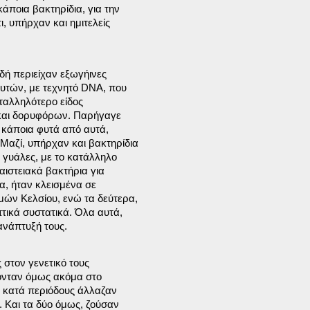
ποια βακτηρίδια, για την

 υπήρχαν και ημιτελείς

δή περιείχαν εξωγήινες

τών, με τεχνητό DNA, που

ταλληλότερο είδος

και δορυφόρων. Παρήγαγε

 κάποια φυτά από αυτά,

Μαζί, υπήρχαν και βακτηρίδια

γυάλες, με το κατάλληλο

αιστειακά βακτήρια για

α, ήταν κλεισμένα σε

ών Κελσίου, ενώ τα δεύτερα,

τικά συστατικά. Όλα αυτά,

ανάπτυξή τους.
στον γενετικό τους

ονταν όμως ακόμα στο

 κατά περιόδους άλλαζαν

 Και τα δύο όμως, ζούσαν
