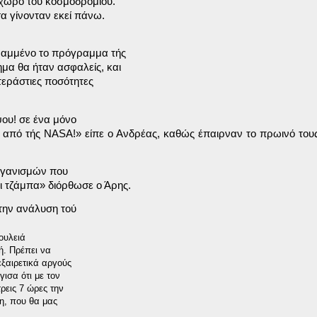
 χώρο τού κοσμοδρομίου.

α γίνονταν εκεί πάνω.
ραμμένο το πρόγραμμα τής

μα θα ήταν ασφαλείς, και

τεράστιες ποσότητες

ου! σε ένα μόνο

 από τής NASA!» 
είπε ο Ανδρέας, καθώς έπαιρναν το πρωινό τους
ργανισμών που

ι τζάμπα» 
διόρθωσε ο Άρης.
ην ανάλυση τού

ουλειά

. Πρέπει να

ξαιρετικά αργούς

σα ότι με τον

ρεις 7 ώρες την

η, που θα μας
