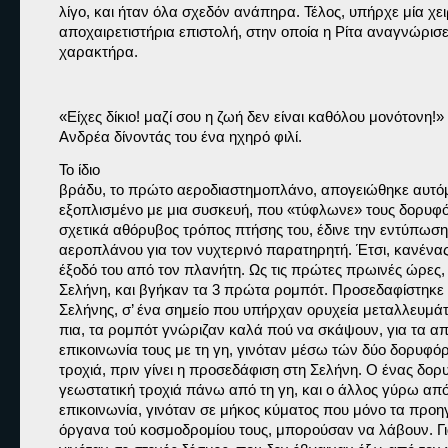
λίγο, και ήταν όλα σχεδόν ανάπηρα. Τέλος, υπήρχε μία χε
αποχαιρετιστήρια επιστολή, στην οποία η Ρίτα αναγνώρισε 
χαρακτήρα. 
«Είχες δίκιο! μαζί σου η ζωή δεν είναι καθόλου μονότονη!»
Ανδρέα δίνοντάς του ένα ηχηρό φιλί.
Το ίδιο

βράδυ, το πρώτο αεροδιαστημοπλάνο, απογειώθηκε αυτόμα
εξοπλισμένο με μια συσκευή, που «τύφλωνε» τους δορυφόρ
σχετικά αθόρυβος τρόπος πτήσης του, έδινε την εντύπωση
αεροπλάνου για τον νυχτερινό παρατηρητή. Έτσι, κανένας
έξοδό του από τον πλανήτη. Ως τις πρώτες πρωινές ώρες, 
Σελήνη, και βγήκαν τα 3 πρώτα ρομπότ. Προσεδαφίστηκε 
Σελήνης, σ’ ένα σημείο που υπήρχαν ορυχεία μεταλλευμά
πια, τα ρομπότ γνώριζαν καλά πού να σκάψουν, για τα απα
επικοινωνία τους με τη γη, γινόταν μέσω τών δύο δορυφό
τροχιά, πριν γίνει η προσεδάφιση στη Σελήνη. Ο ένας δορυ
γεωστατική τροχιά πάνω από τη γη, και ο άλλος γύρω από 
επικοινωνία, γινόταν σε μήκος κύματος που μόνο τα προηγ
όργανα τού κοσμοδρομίου τους, μπορούσαν να λάβουν. Για