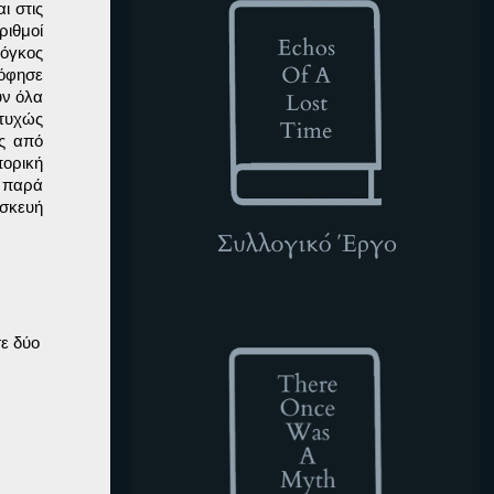
ι στις
ιθμοί
 όγκος
ρόφησε
υν όλα
υτυχώς
ός από
ορική
υ παρά
ασκευή
TOWAM
 δύο
