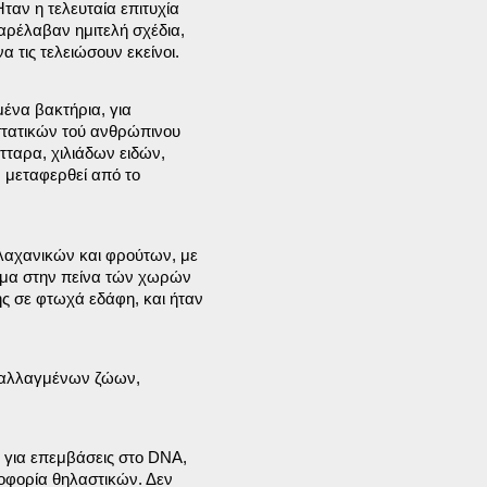
αν η τελευταία επιτυχία

αρέλαβαν ημιτελή σχέδια,

 τις τελειώσουν εκείνοι.
ένα βακτήρια, για

ατικών τού ανθρώπινου

ταρα, χιλιάδων ειδών,

 μεταφερθεί από το

αχανικών και φρούτων, με

ημα στην πείνα τών χωρών

 σε φτωχά εδάφη, και ήταν

ταλλαγμένων ζώων,

 για επεμβάσεις στο DNA,

οφορία θηλαστικών. Δεν
