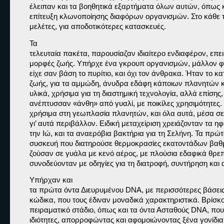
έλειπαν και τα βοηθητικά εξαρτήματα όλων αυτών, όπως κά
επίτευξη κλωνοποίησης διαφόρων οργανισμών. Στο κάθε τι,
μελέτες, για αποδοτικότερες κατασκευές.
Τα

τελευταία πακέτα, παρουσίαζαν ιδιαίτερο ενδιαφέρον, επει
μορφές ζωής. Υπήρχε ένα γκρουπ οργανισμών, μάλλον φυ
είχε σαν βάση το πυρίτιο, και όχι τον άνθρακα. Ήταν το κα
ζωής, για τα αμμώδη, άνυδρα εδάφη κάποιων πλανητών 
υλικά, χρήσιμα για τη διαστημική τεχνολογία, αλλά επίσης,
ανέπτυσσαν «άνθη» από γυαλί, με ποικίλες χρησιμότητες. 
χρήσιμα στη γεωπλασία πλανητών, και όλα αυτά, μέσα σε 
γι’ αυτά περιβάλλον. Ειδική μεταχείριση χρειάζονταν τα ηφ
την Ιώ, και τα αναερόβια βακτήρια για τη Σελήνη. Τα πρώτ
συσκευή που διατηρούσε θερμοκρασίες εκατοντάδων βαθμ
ζούσαν σε γυάλα με κενό αέρος, με πλούσια εδαφικά θρεπ
συνοδεύονταν με οδηγίες για τη διατροφή, συντήρηση και 
Υπήρχαν και

τα πρώτα όντα Διευρυμένου DNA, με περισσότερες βάσεις 
κώδικα, που τους έδιναν μοναδικά χαρακτηριστικά. Βρίσκ
πειραματικό στάδιο, όπως και τα όντα Ασταθούς DNA, που
ιδιότητες, απορροφώντας και αφομοιώνοντας ξένα γονίδια.