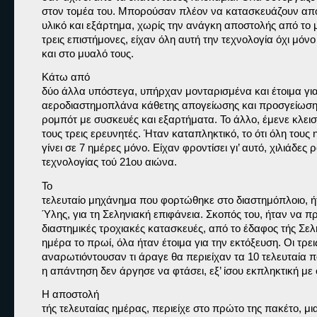
στον τομέα του. Μπορούσαν πλέον να κατασκευάζουν από 
υλικό και εξάρτημα, χωρίς την ανάγκη αποστολής από το μ
τρεις επιστήμονες, είχαν όλη αυτή την τεχνολογία όχι μόνο
και στο μυαλό τους.
Κάτω από

δύο άλλα υπόστεγα, υπήρχαν μονταρισμένα και έτοιμα για
αεροδιαστημοπλάνα κάθετης απογείωσης και προσγείωσης
ρομπότ με συσκευές και εξαρτήματα. Το άλλο, έμενε κλειστό
τους τρεις ερευνητές. Ήταν καταπληκτικό, το ότι όλη τους η
γίνει σε 7 ημέρες μόνο. Είχαν φροντίσει γι’ αυτό, χιλιάδες
τεχνολογίας τού 21ου αιώνα.
Το

τελευταίο μηχάνημα που φορτώθηκε στο διαστημόπλοιο, ή
Ύλης, για τη Σεληνιακή επιφάνεια. Σκοπός του, ήταν να πρ
διαστημικές τροχιακές κατασκευές, από το έδαφος τής Σελή
ημέρα το πρωί, όλα ήταν έτοιμα για την εκτόξευση. Οι τρει
αναρωτιόντουσαν τι άραγε θα περιείχαν τα 10 τελευταία π
η απάντηση δεν άργησε να φτάσει, εξ’ ίσου εκπληκτική με 
Η αποστολή

τής τελευταίας ημέρας, περιείχε στο πρώτο της πακέτο, μ