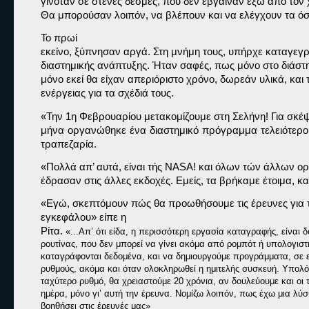
γινόταν σε στενές δέσμες, που δεν έβγαιναν έξω από τον
Θα μπορούσαν λοιπόν, να βλέπουν και να ελέγχουν τα όσ
Το πρωί

εκείνο, ξύπνησαν αργά. Στη μνήμη τους, υπήρχε καταγεγ
διαστημικής ανάπτυξης. Ήταν σαφές, πως μόνο στο διάστη
μόνο εκεί θα είχαν απεριόριστο χρόνο, δωρεάν υλικά, και 
ενέργειας για τα σχέδιά τους.
«Την 1η Φεβρουαρίου μετακομίζουμε στη Σελήνη! Για σκέψ
μήνα οργανώθηκε ένα διαστημικό πρόγραμμα τελειότερο
τραπεζαρία.
«Πολλά απ’ αυτά, είναι τής NASA! και όλων τών άλλων ο
έδρασαν στις άλλες εκδοχές. Εμείς, τα βρήκαμε έτοιμα, κα
«Εγώ, σκεπτόμουν πώς θα προωθήσουμε τις έρευνες για τ
εγκεφάλου» 
είπε η

Ρίτα. 
«
...Απ’ ότι είδα, η περισσότερη εργασία καταγραφής, είναι δ
ρουτίνας, που δεν μπορεί να γίνει ακόμα από ρομπότ ή υπολογιστή
καταγράφονται δεδομένα, και να δημιουργούμε προγράμματα, σε ε
ρυθμούς, ακόμα και όταν ολοκληρωθεί η ημιτελής συσκευή. Υπολόγι
ταχύτερο ρυθμό, θα χρειαστούμε 20 χρόνια, αν δουλεύουμε και οι τ
ημέρα, μόνο γι’ αυτή την έρευνα. Νομίζω λοιπόν, πως έχω μια λύσ
βοηθήσει στις έρευνές μας»