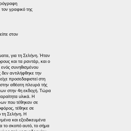
ιρόγραφη

τον γραφικό της

είπε στον

τα, για τη Σελήνη. Ήταν

ους και τα ραντάρ, και ο

 ενός συνηθισμένου

 δεν αντιλήφθηκε την

είχε προσεδαφιστεί στη

στην αθέατη πλευρά τής

των στην 4η εκδοχή. Τώρα

ραίτητα υλικά. Η

ρων που τέθηκαν σε

φόρος, τέθηκε σε

τη Σελήνη. Η

μένα και εξειδικευμένα

 το σκοπό αυτό, το σήμα
