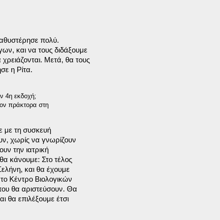
αθυστέρησε πολύ.

ν, και να τους διδάξουμε

ρειάζονται. Μετά, θα τους

σε η Ρίτα.
ν 4η εκδοχή;

ιον πράκτορα στη

 με τη συσκευή

υν, χωρίς να γνωρίζουν

υν την ιατρική

θα κάνουμε: Στο τέλος

ελήνη, και θα έχουμε

 το Κέντρο Βιολογικών

ου θα αριστεύσουν. Θα

ι θα επιλέξουμε έτσι
