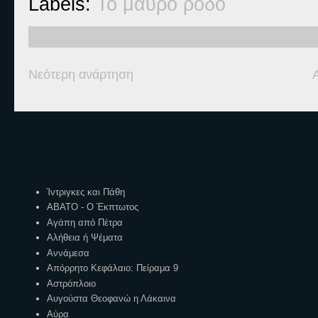
Labels:
Το μαύρο ρόδο
Νεότερη ανάρτηση
Ετικέτες
Ίντριγκες και Πάθη
ΑΒΑΤΟ - Ο Έκπτωτος
Αγάπη από Πέτρα
Αλήθεια ή Ψέματα
Αννάμεσα
Απόρρητο Κεφάλαιο: Πείραμα 9
Αστρόπλοιο
Αυγούστα Θεοφανώ η Λάκαινα
Αύρα