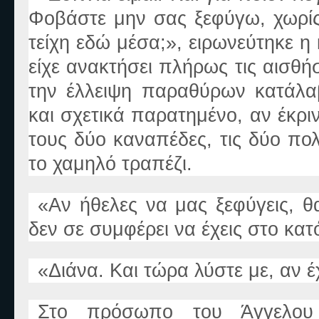
Φοβάστε μη
ν
σας ξεφύγω, χωρίς
τείχη εδώ μέσα;
»
, ειρωνεύτηκε η
είχε ανακτήσει πλήρως τις αισθή
την έλλειψη παραθύρων κατάλα
και σχετικά παρατημένο
,
αν έκρι
τους δύο καναπέδες, τις δύο πο
το χαμηλό τραπέζι.
«
Αν ήθελες να μας ξεφύγεις, θ
δε
ν
σε συμφέρει να έχεις στο κατ
«
Διάνα. Και τώρα λύστε με
,
αν έ
Στο πρόσωπο του Άγγελου 