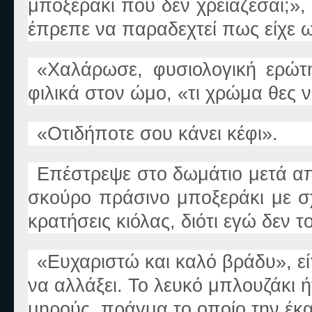
μποξεράκι που δε
ν
χρειάζεσαι;
»
,
έπρεπε να παραδεχτεί πως είχε ω
«
Χαλάρωσε, φυσιολογική ερώτη
φιλικά στον ώμο,
«
τι χρώμα θες 
«
Οτιδήποτε σου κάνει κέφι
».
Επέστρεψε στο δωμάτιο μετά α
σκούρο πράσινο μποξεράκι με σ
κρατήσεις κιόλας, διότι εγώ δεν 
«
Ευχαριστώ και καλό βράδυ
»
, 
να αλλάξει. Το λευκό μπλουζάκι ή
μηρούς, πράγμα το οποίο την έκα