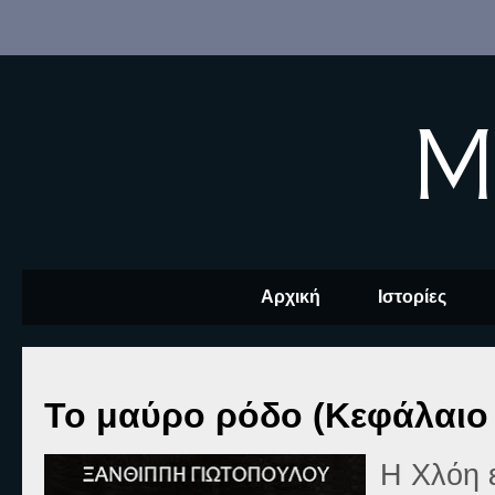
M
Αρχική
Ιστορίες
Το μαύρο ρόδο (Κεφάλαιο 
Η Χλόη ε