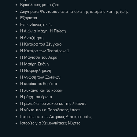
Βρικόλακες με το ζόρι
Διηγήματα Φαντασίας από τα όρια της ύπαρξης και της ζωής
Εξόριστοι
Επικίνδυνες σκιές
Η Αιώνια Μάχη: Η Πτώση
Η Αναζήτηση
Η Κατάρα του Σένγκαο
Η Κατάρα των Τεσσάρων 1
Η Μάγισσα του Αέρα
Η Μαύρη Σκόνη
Η Νεκροφιλημένη
Η γνώση των Ξωτικών
Η καρδιά σε θυμάται
Η λύκαινα και το κοράκι
Η μάχη του έρωτα
Η μελωδία του λύκου και της λέαινας
Η νύχτα που ο Παράδεισος έπεσε
Ιστορίες απο τις Αστρικές Αυτοκρατορίες
Ιστορίες για Χειμωνιάτικες Νύχτες