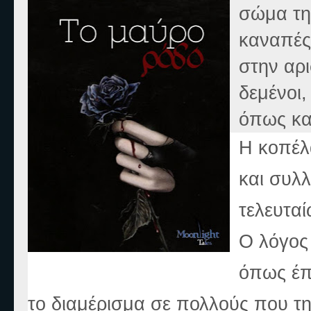
σώμα τη
καναπές
στην αρι
δεμένοι,
όπως και
Η κοπέλ
και συλλ
τελευτα
Ο λόγος
όπως έπ
το διαμέρισμα σε πολλούς που τη