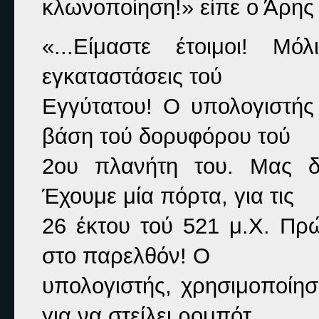
κλωνοποίηση!»
είπε ο Άρης
«...Είμαστε έτοιμοι! Μ
εγκαταστάσεις τού

Εγγύτατου! Ο υπολογιστής 
βάση τού δορυφόρου τού

2ου πλανήτη του. Μας δί
Έχουμε μία πόρτα, για τις

26 έκτου τού 521 μ.Χ. Πρ
στο παρελθόν! Ο

υπολογιστής, χρησιμοποίησ
για να στείλει ρομπότ
