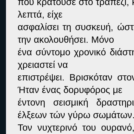
που κρατούσε στο τραπέζι, κ
λεπτά, είχε

ασφαλίσει τη συσκευή, ώστ
την ακολουθήσει. Μόνο

ένα σύντομο χρονικό διάστ
χρειαστεί να

επιστρέψει. Βρισκόταν στ
Ήταν ένας δορυφόρος με

έντονη σεισμική δραστηρ
έλξεων τών γύρω σωμάτων.
Τον νυχτερινό του ουρανό,