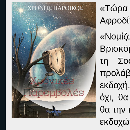
«Τώρα
Αφροδί
«Νομίζ
Βρισκό
τη Σο
προλά
εκδοχή.
όχι, θ
θα την 
εκδοχ