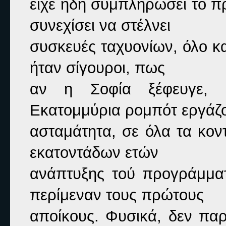
είχε ήδη συμπληρώσει το π
συνεχίσει να στέλνει

συσκευές ταχυονίων, όλο κα
ήταν σίγουροι, πως

αν η Σοφία ξέφευγε, θ
Εκατομμύρια ρομπότ εργάζο
ασταμάτητα, σε όλα τα κον
εκατοντάδων ετών

ανάπτυξης τού προγράμματ
περίμεναν τους πρώτους

αποίκους. Φυσικά, δεν πα