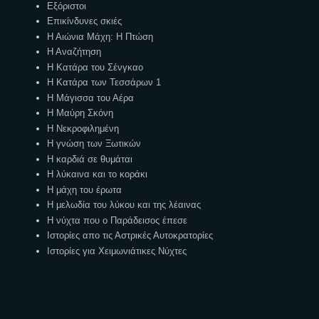
Εξόριστοι
Επικίνδυνες σκιές
Η Αιώνια Μάχη: Η Πτώση
Η Αναζήτηση
Η Κατάρα του Σένγκαο
Η Κατάρα των Τεσσάρων 1
Η Μάγισσα του Αέρα
Η Μαύρη Σκόνη
Η Νεκροφιλημένη
Η γνώση των Ξωτικών
Η καρδιά σε θυμάται
Η λύκαινα και το κοράκι
Η μάχη του έρωτα
Η μελωδία του λύκου και της λέαινας
Η νύχτα που ο Παράδεισος έπεσε
Ιστορίες απο τις Αστρικές Αυτοκρατορίες
Ιστορίες για Χειμωνιάτικες Νύχτες