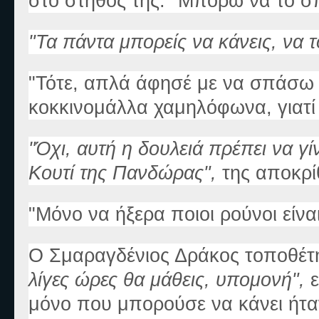
στο στήθος της. "Μπορώ να το σ
"Τα πάντα μπορείς να κάνεις, να 
"Τότε, απλά άφησέ με να σπάσω α
κοκκινομάλλα χαμηλόφωνα, γιατί
"Όχι, αυτή η δουλειά πρέπει να γί
Κουτί της Πανδώρας",
της αποκρ
"Μόνο να ήξερα ποιοι ρούνοι είναι
Ο Σμαραγδένιος Δράκος τοποθέτ
λίγες ώρες θα μάθεις, υπομονή",
μόνο που μπορούσε να κάνει ήταν