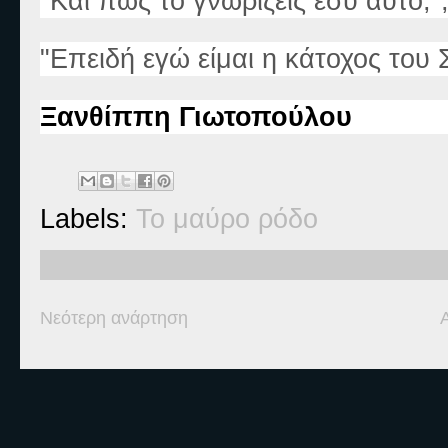
"Και πώς το γνωρίζεις εσύ αυτό;
"Επειδή εγώ είμαι η κάτοχος του
Ξανθίππη Γιωτοπούλου
Labels:
Το μαύρο ρόδο
Νεότερη ανάρτηση