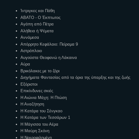
Ετικέτες
Ίντριγκες και Πάθη
ΑΒΑΤΟ - Ο Έκπτωτος
Αγάπη από Πέτρα
Αλήθεια ή Ψέματα
Αννάμεσα
Απόρρητο Κεφάλαιο: Πείραμα 9
Αστρόπλοιο
Αυγούστα Θεοφανώ η Λάκαινα
Αύρα
Βρικόλακες με το ζόρι
Διηγήματα Φαντασίας από τα όρια της ύπαρξης και της ζωής
Εξόριστοι
Επικίνδυνες σκιές
Η Αιώνια Μάχη: Η Πτώση
Η Αναζήτηση
Η Κατάρα του Σένγκαο
Η Κατάρα των Τεσσάρων 1
Η Μάγισσα του Αέρα
Η Μαύρη Σκόνη
Η Νεκροφιλημένη