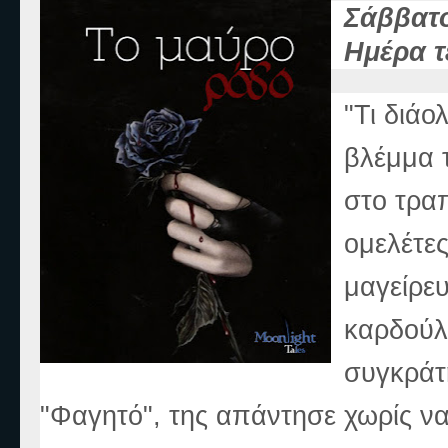
Σάββατο
Ημέρα τ
"Τι διάο
βλέμμα 
στο τρα
ομελέτε
μαγείρε
καρδούλ
συγκράτη
"Φαγητό", της απάντησε χωρίς να γ