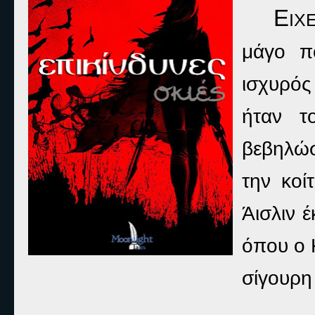
Ε
ΙΧ
μάγο π
ισχυρός
ήταν τ
βεβηλώσ
την κοί
Άισλιν 
όπου ο Κ
σίγουρη