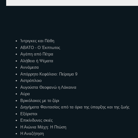
Ετικέτες
Ίντριγκες και Πάθη
ΑΒΑΤΟ - Ο Έκπτωτος
Αγάπη από Πέτρα
Αλήθεια ή Ψέματα
Αννάμεσα
Απόρρητο Κεφάλαιο: Πείραμα 9
Αστρόπλοιο
Αυγούστα Θεοφανώ η Λάκαινα
Αύρα
Βρικόλακες με το ζόρι
Διηγήματα Φαντασίας από τα όρια της ύπαρξης και της ζωής
Εξόριστοι
Επικίνδυνες σκιές
Η Αιώνια Μάχη: Η Πτώση
Η Αναζήτηση