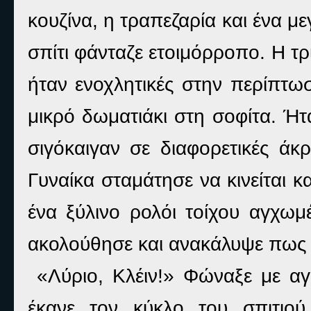
κουζίνα, η τραπεζαρία και ένα 
σπίτι φάνταζε ετοιμόρροπο. Η τ
ήταν ενοχλητικές στην περίπτω
μικρό δωματιάκι στη σοφίτα. Ήτ
σιγόκαιγαν σε διαφορετικές άκ
Γυναίκα σταμάτησε να κινείται κ
ένα ξύλινο ρολόι τοίχου αγχωμέ
ακολούθησε και ανακάλυψε πως 
«Λύριο, Κλέιν!» Φώναξε με α
έκανε τον κύκλο του σπιτιο