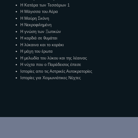
Η Κατάρα των Τεσσάρων 1
Η Μάγισσα του Αέρα
Η Μαύρη Σκόνη
Η Νεκροφιλημένη
Η γνώση των Ξωτικών
Η καρδιά σε θυμάται
Η λύκαινα και το κοράκι
Η μάχη του έρωτα
Η μελωδία του λύκου και της λέαινας
Η νύχτα που ο Παράδεισος έπεσε
Ιστορίες απο τις Αστρικές Αυτοκρατορίες
Ιστορίες για Χειμωνιάτικες Νύχτες