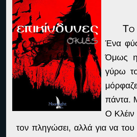
Τ
Ο
Ένα φύσ
Όμως η
γύρω το
μόρφαζ
πάντα. Μ
Ο Κλέιν 
τον πληγώσει, αλλά για να του