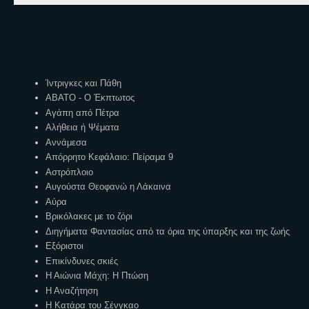
Ετικέτες
Ίντριγκες και Πάθη
ΑΒΑΤΟ - Ο Έκπτωτος
Αγάπη από Πέτρα
Αλήθεια ή Ψέματα
Αννάμεσα
Απόρρητο Κεφάλαιο: Πείραμα 9
Αστρόπλοιο
Αυγούστα Θεοφανώ η Λάκαινα
Αύρα
Βρικόλακες με το ζόρι
Διηγήματα Φαντασίας από τα όρια της ύπαρξης και της ζωής
Εξόριστοι
Επικίνδυνες σκιές
Η Αιώνια Μάχη: Η Πτώση
Η Αναζήτηση
Η Κατάρα του Σένγκαο