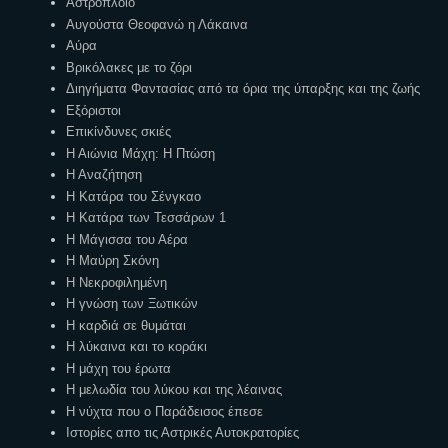
Αστρόπλοιο
Αυγούστα Θεοφανώ η Λάκαινα
Αύρα
Βρικόλακες με το ζόρι
Διηγήματα Φαντασίας από τα όρια της ύπαρξης και της ζωής
Εξόριστοι
Επικίνδυνες σκιές
Η Αιώνια Μάχη: Η Πτώση
Η Αναζήτηση
Η Κατάρα του Σένγκαο
Η Κατάρα των Τεσσάρων 1
Η Μάγισσα του Αέρα
Η Μαύρη Σκόνη
Η Νεκροφιλημένη
Η γνώση των Ξωτικών
Η καρδιά σε θυμάται
Η λύκαινα και το κοράκι
Η μάχη του έρωτα
Η μελωδία του λύκου και της λέαινας
Η νύχτα που ο Παράδεισος έπεσε
Ιστορίες απο τις Αστρικές Αυτοκρατορίες