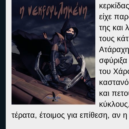
κερκίδας
είχε πα
της και 
τους κάτ
Ατάραχη
σφύριξα
του Χάρ
καστανό
και πετ
κύκλους
τέρατα, έτοιμος για επίθεση, αν 