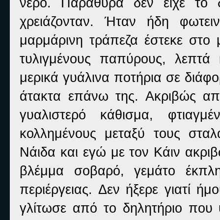
νερό. Παράθυρα δεν είχε το
χρειάζονταν. Ήταν ήδη φωτει
μαρμάρινη τράπεζα έστεκε στο 
τυλιγμένους παπύρους, λεπτά κ
μερικά γυάλινα ποτήρια σε διάφ
άτακτα επάνω της. Ακριβώς απ
γυαλιστερό κάθισμα, φτιαγ
κολλημένους μεταξύ τους σταλ
Νάιδα και εγώ με τον Κάιν ακρι
βλέμμα σοβαρό, γεμάτο έκπλη
περιέργειας. Δεν ήξερε γιατί ή
γλίτωσε από το δηλητήριο που υ