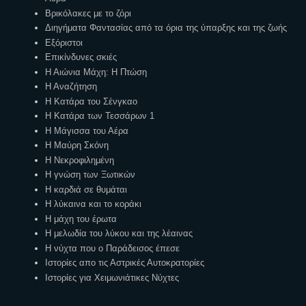
Βρικόλακες με το ζόρι
Διηγήματα Φαντασίας από τα όρια της ύπαρξης και της ζωής
Εξόριστοι
Επικίνδυνες σκιές
Η Αιώνια Μάχη: Η Πτώση
Η Αναζήτηση
Η Κατάρα του Σένγκαο
Η Κατάρα των Τεσσάρων 1
Η Μάγισσα του Αέρα
Η Μαύρη Σκόνη
Η Νεκροφιλημένη
Η γνώση των Ξωτικών
Η καρδιά σε θυμάται
Η λύκαινα και το κοράκι
Η μάχη του έρωτα
Η μελωδία του λύκου και της λέαινας
Η νύχτα που ο Παράδεισος έπεσε
Ιστορίες απο τις Αστρικές Αυτοκρατορίες
Ιστορίες για Χειμωνιάτικες Νύχτες