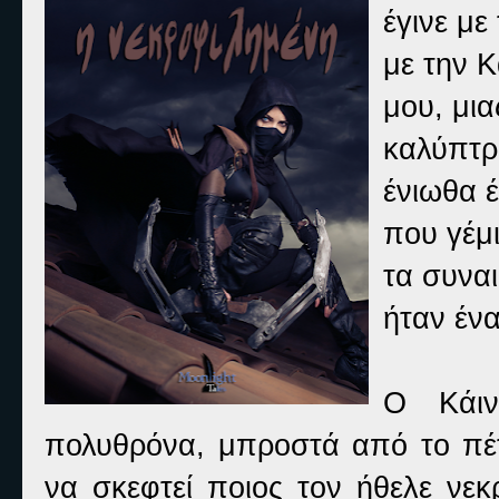
έγινε με
με την 
μου, μια
καλύπτρ
ένιωθα 
που γέμι
τα συναι
ήταν ένα
Ο Κάιν
πολυθρόνα, μπροστά από το πέτ
να σκεφτεί ποιος τον ήθελε νεκ