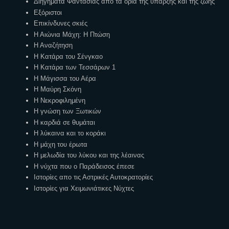
Διηγήματα Φαντασίας από τα όρια της ύπαρξης και της ζωής
Εξόριστοι
Επικίνδυνες σκιές
Η Αιώνια Μάχη: Η Πτώση
Η Αναζήτηση
Η Κατάρα του Σένγκαο
Η Κατάρα των Τεσσάρων 1
Η Μάγισσα του Αέρα
Η Μαύρη Σκόνη
Η Νεκροφιλημένη
Η γνώση των Ξωτικών
Η καρδιά σε θυμάται
Η λύκαινα και το κοράκι
Η μάχη του έρωτα
Η μελωδία του λύκου και της λέαινας
Η νύχτα που ο Παράδεισος έπεσε
Ιστορίες απο τις Αστρικές Αυτοκρατορίες
Ιστορίες για Χειμωνιάτικες Νύχτες