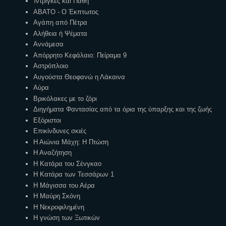
Ίντριγκες και Πάθη
ΑΒΑΤΟ - Ο Έκπτωτος
Αγάπη από Πέτρα
Αλήθεια ή Ψέματα
Αννάμεσα
Απόρρητο Κεφάλαιο: Πείραμα 9
Αστρόπλοιο
Αυγούστα Θεοφανώ η Λάκαινα
Αύρα
Βρικόλακες με το ζόρι
Διηγήματα Φαντασίας από τα όρια της ύπαρξης και της ζωής
Εξόριστοι
Επικίνδυνες σκιές
Η Αιώνια Μάχη: Η Πτώση
Η Αναζήτηση
Η Κατάρα του Σένγκαο
Η Κατάρα των Τεσσάρων 1
Η Μάγισσα του Αέρα
Η Μαύρη Σκόνη
Η Νεκροφιλημένη
Η γνώση των Ξωτικών