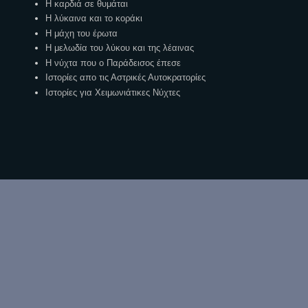
Η καρδιά σε θυμάται
Η λύκαινα και το κοράκι
Η μάχη του έρωτα
Η μελωδία του λύκου και της λέαινας
Η νύχτα που ο Παράδεισος έπεσε
Ιστορίες απο τις Αστρικές Αυτοκρατορίες
Ιστορίες για Χειμωνιάτικες Νύχτες