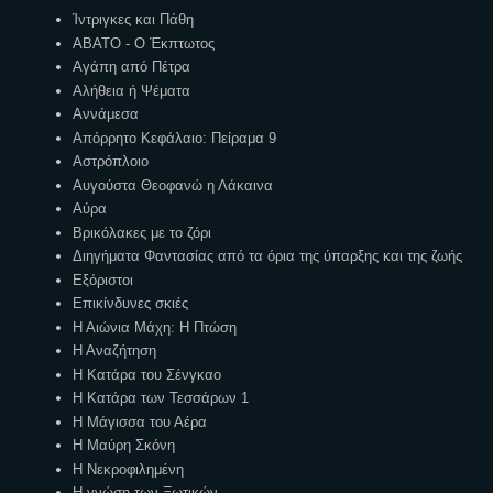
Ίντριγκες και Πάθη
ΑΒΑΤΟ - Ο Έκπτωτος
Αγάπη από Πέτρα
Αλήθεια ή Ψέματα
Αννάμεσα
Απόρρητο Κεφάλαιο: Πείραμα 9
Αστρόπλοιο
Αυγούστα Θεοφανώ η Λάκαινα
Αύρα
Βρικόλακες με το ζόρι
Διηγήματα Φαντασίας από τα όρια της ύπαρξης και της ζωής
Εξόριστοι
Επικίνδυνες σκιές
Η Αιώνια Μάχη: Η Πτώση
Η Αναζήτηση
Η Κατάρα του Σένγκαο
Η Κατάρα των Τεσσάρων 1
Η Μάγισσα του Αέρα
Η Μαύρη Σκόνη
Η Νεκροφιλημένη
Η γνώση των Ξωτικών