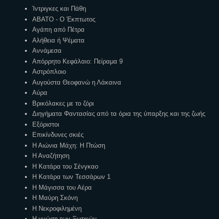
Ίντριγκες και Πάθη
ΑΒΑΤΟ - Ο Έκπτωτος
Αγάπη από Πέτρα
Αλήθεια ή Ψέματα
Αννάμεσα
Απόρρητο Κεφάλαιο: Πείραμα 9
Αστρόπλοιο
Αυγούστα Θεοφανώ η Λάκαινα
Αύρα
Βρικόλακες με το ζόρι
Διηγήματα Φαντασίας από τα όρια της ύπαρξης και της ζωής
Εξόριστοι
Επικίνδυνες σκιές
Η Αιώνια Μάχη: Η Πτώση
Η Αναζήτηση
Η Κατάρα του Σένγκαο
Η Κατάρα των Τεσσάρων 1
Η Μάγισσα του Αέρα
Η Μαύρη Σκόνη
Η Νεκροφιλημένη
Η γνώση των Ξωτικών