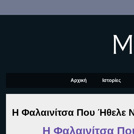
M
Αρχική
Ιστορίες
Η Φαλαινίτσα Που Ήθελε Ν
Η Φαλαινίτσα Πο