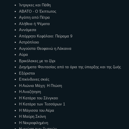
Ίντριγκες και Πάθη
ΑΒΑΤΟ - Ο Έκπτωτος
Αγάπη από Πέτρα
Αλήθεια ή Ψέματα
Αννάμεσα
Απόρρητο Κεφάλαιο: Πείραμα 9
Αστρόπλοιο
Αυγούστα Θεοφανώ η Λάκαινα
Αύρα
Βρικόλακες με το ζόρι
Διηγήματα Φαντασίας από τα όρια της ύπαρξης και της ζωής
Εξόριστοι
Επικίνδυνες σκιές
Η Αιώνια Μάχη: Η Πτώση
Η Αναζήτηση
Η Κατάρα του Σένγκαο
Η Κατάρα των Τεσσάρων 1
Η Μάγισσα του Αέρα
Η Μαύρη Σκόνη
Η Νεκροφιλημένη
Η γνώση των Ξωτικών