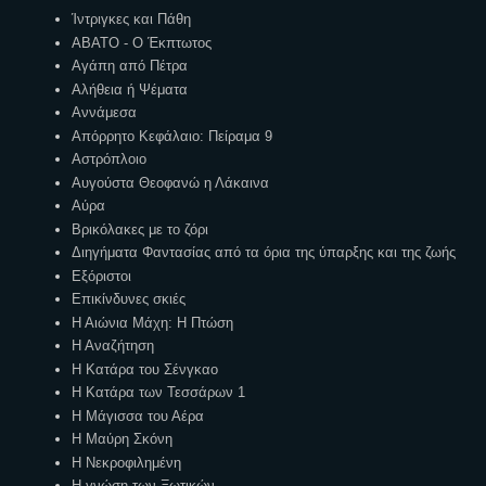
Ίντριγκες και Πάθη
ΑΒΑΤΟ - Ο Έκπτωτος
Αγάπη από Πέτρα
Αλήθεια ή Ψέματα
Αννάμεσα
Απόρρητο Κεφάλαιο: Πείραμα 9
Αστρόπλοιο
Αυγούστα Θεοφανώ η Λάκαινα
Αύρα
Βρικόλακες με το ζόρι
Διηγήματα Φαντασίας από τα όρια της ύπαρξης και της ζωής
Εξόριστοι
Επικίνδυνες σκιές
Η Αιώνια Μάχη: Η Πτώση
Η Αναζήτηση
Η Κατάρα του Σένγκαο
Η Κατάρα των Τεσσάρων 1
Η Μάγισσα του Αέρα
Η Μαύρη Σκόνη
Η Νεκροφιλημένη
Η γνώση των Ξωτικών