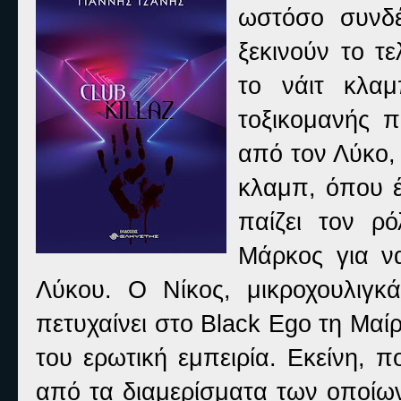
ωστόσο συνδέ
ξεκινούν το τ
το νάιτ κλα
τοξικομανής π
από τον Λύκο,
κλαμπ, όπου έ
παίζει τον ρ
Μάρκος για να
Λύκου. Ο Νίκος, μικροχουλιγκάν
πετυχαίνει στο Black Ego τη Μαί
του ερωτική εμπειρία. Εκείνη, π
από τα διαμερίσματα των οποίων 