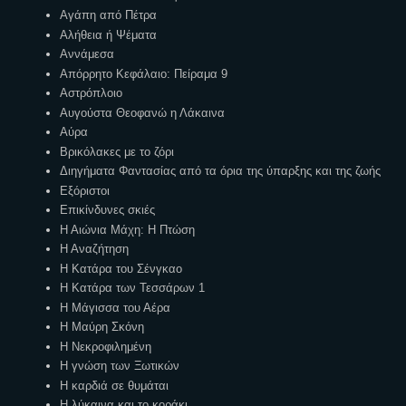
Αγάπη από Πέτρα
Αλήθεια ή Ψέματα
Αννάμεσα
Απόρρητο Κεφάλαιο: Πείραμα 9
Αστρόπλοιο
Αυγούστα Θεοφανώ η Λάκαινα
Αύρα
Βρικόλακες με το ζόρι
Διηγήματα Φαντασίας από τα όρια της ύπαρξης και της ζωής
Εξόριστοι
Επικίνδυνες σκιές
Η Αιώνια Μάχη: Η Πτώση
Η Αναζήτηση
Η Κατάρα του Σένγκαο
Η Κατάρα των Τεσσάρων 1
Η Μάγισσα του Αέρα
Η Μαύρη Σκόνη
Η Νεκροφιλημένη
Η γνώση των Ξωτικών
Η καρδιά σε θυμάται
Η λύκαινα και το κοράκι