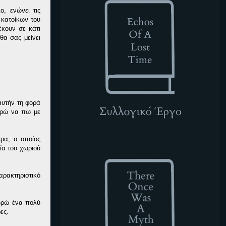
, ενώνει τις
 κατοίκων του
κουν σε κάτι
θα σας μείνει
αυτήν τη φορά
πορώ να πω με
ερα, ο οποίος
TOWAM
ία του χωριού
αρακτηριστικό
εωρώ ένα πολύ
ες.