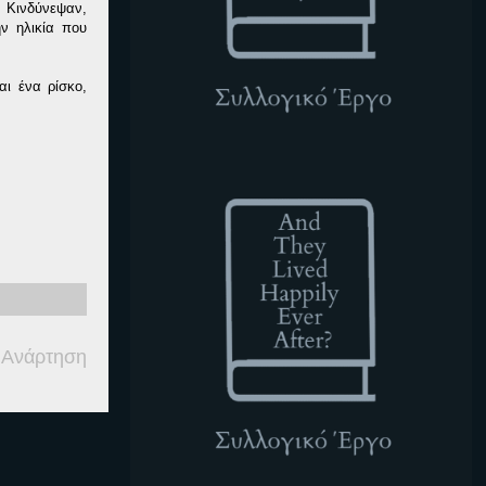
. Κινδύνεψαν,
ν ηλικία που
αι ένα ρίσκο,
ATLHEA
 Ανάρτηση