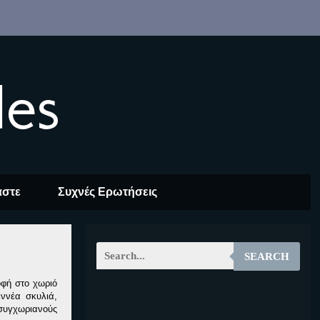
les
αστε
Συχνές Ερωτήσεις
SEARCH
οφή στο χωριό
εννέα σκυλιά,
EOALT
 συγχωριανούς