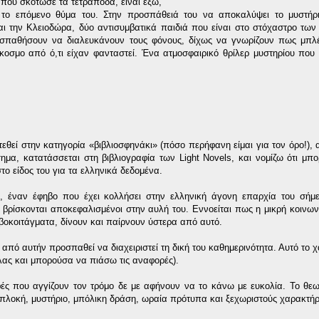
ό που σκότωσε τα τετράποδα, είναι έξω,
 το επόμενο θύμα του. Στην προσπάθειά του να αποκαλύψει το μυστήριο
αι την Κλειοδώρα, δύο αντισυμβατικά παιδιά που είναι στο στόχαστρο των
οσπαθήσουν να διαλευκάνουν τους φόνους, δίχως να γνωρίζουν πως μπλέ
οσμο από ό,τι είχαν φανταστεί. Ένα ατμοσφαιρικό θρίλερ μυστηρίου που 
εθεί στην κατηγορία «βιβλιοσφηνάκι» (πόσο περήφανη είμαι για τον όρο!), 
ημα, κατατάσσεται στη βιβλιογραφία των Light Novels, και νομίζω ότι μ
το είδος του για τα ελληνικά δεδομένα.
ο, έναν έφηβο που έχει κολλήσει στην ελληνική άγονη επαρχία του σήμ
βρίσκονται αποκεφαλισμένοι στην αυλή του. Εννοείται πως η μικρή κοινων
αβοκοιτάγματα, δίνουν και παίρνουν ύστερα από αυτό.
από αυτήν προσπαθεί να διαχειριστεί τη δική του καθημερινότητα. Αυτό το χ
υλας και μπορούσα να πιάσω τις αναφορές).
φές που αγγίζουν τον τρόμο δε με αφήνουν να το κάνω με ευκολία. Το θ
 πλοκή, μυστήριο, μπόλικη δράση, ωραία πρότυπα και ξεχωριστούς χαρακτήρ