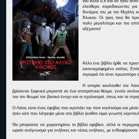
του αλλά ό,τι και αν ήταν αυτ
ελεύθερο, καραδοκώντας για
δυνάμεις του με τον Μιχάλη κ
Άλυκου. Οι τρεις τους θα πρ
πολύ μεγαλύτερο και πιο απόκ
αξέχαστο!
Άλλο ένα βιβλίο ήρθε να προστ
εικονογραφημένο κιόλας. Επίσ
σιγουριά ότι είναι πρωτοπόρο σ
Η ιστορία ακολουθεί τον Λάι
βρίσκεται ξαφνικά μπροστά σε ένα αποτρόπαιο θέαμα: εννέα σκύλοι 
του τον θεωρεί τον βασικό ένοχο και οι σχολιασμοί, όπως και τα στρ
Ο Λάιος είναι ένας έφηβος που αγαπάει την ποπ κουλτούρα και μέσα 
ήταν κάτι που λάτρεψα μέσα στο βιβλίο (καθότι είμαι γνωστή νέρντο
Θα μπορούσα να χαρακτηρίσω το βιβλίο εφηβικό, αλλά οι περιγρα
ωραίο ανάγνωσμα για ενήλικες και νέους ενήλικες, με ενδιαφέρουσα