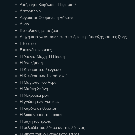
Απόρρητο Κεφάλαιο: Πείραμα 9
Αστρόπλοιο
Αυγούστα Θεοφανώ η Λάκαινα
Αύρα
Βρικόλακες με το ζόρι
Διηγήματα Φαντασίας από τα όρια της ύπαρξης και της ζωής
Εξόριστοι
Επικίνδυνες σκιές
Η Αιώνια Μάχη: Η Πτώση
Η Αναζήτηση
Η Κατάρα του Σένγκαο
Η Κατάρα των Τεσσάρων 1
Η Μάγισσα του Αέρα
Η Μαύρη Σκόνη
Η Νεκροφιλημένη
Η γνώση των Ξωτικών
Η καρδιά σε θυμάται
Η λύκαινα και το κοράκι
Η μάχη του έρωτα
Η μελωδία του λύκου και της λέαινας
Η νύχτα που ο Παράδεισος έπεσε