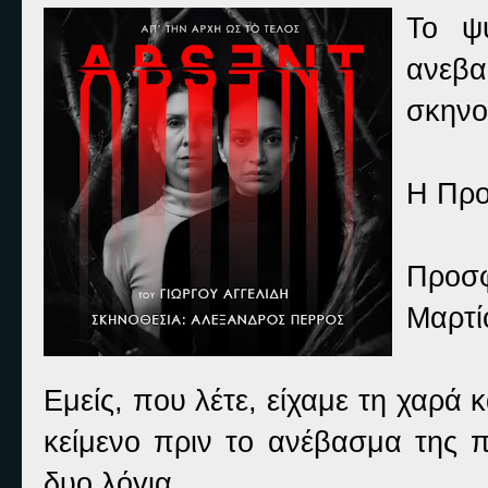
Το ψ
ανεβα
σκηνο
Η Προ
Προ
Μαρτ
Εμείς, που λέτε, είχαμε τη χαρά κ
κείμενο πριν το ανέβασμα της 
δυο λόγια.